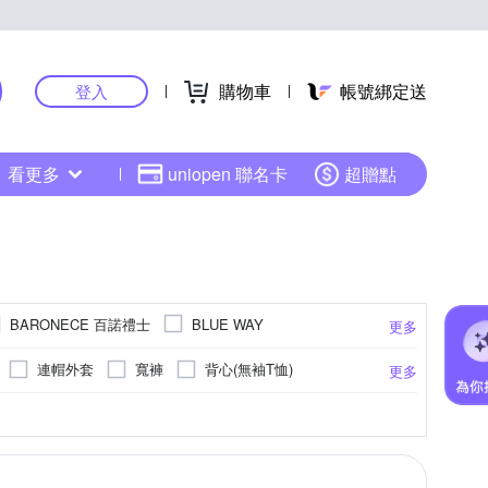
購物車
帳號綁定送
登入
看更多
uniopen 聯名卡
超贈點
BARONECE 百諾禮士
BLUE WAY
更多
ETBOITE 箱子
c & ecology
連帽外套
寬褲
背心(無袖T恤)
更多
SFairytale 伊飾童話
JEEP
KEITH-WILL
男友褲/錐形褲
鋪棉外套
髮夾
16吋)
皮皮革
窄管
雪紡
寬鬆版
頸鍊
30腰
荷葉
長鍊(22吋以上)
男友褲/錐形褲
22腰以下
點點
水洗刷色
32腰
胸針
Free
更多
更多
更多
更多
LUNG.L 林佳樺
ee
LEVIS
MOCO
褲裙
防曬外套
西裝外套
26腰
耳掛式
23腰
33腰
Freesize
UWEY 歐薇
OB 嚴選
內搭褲
棒球帽 / 鴨舌帽
裙套裝