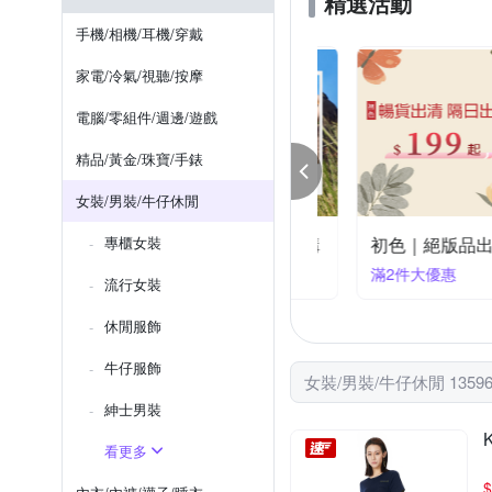
精選活動
pierre cardin 皮爾卡登
p
鯊魚夾/抓夾
領結
圍
手機/相機/耳機/穿戴
YVONNE 以旺傢
SUNS
家電/冷氣/視聽/按摩
巴黎精品
電腦/零組件/週邊/遊戲
精品/黃金/珠寶/手錶
女裝/男裝/牛仔休閒
yWear奇威 靚夏穿搭企劃 28折起搶購
專櫃女裝
初色｜絕版品出清~快速
件享5折
滿2件大優惠
流行女裝
休閒服飾
牛仔服飾
女裝/男裝/牛仔休閒 1359
紳士​男裝
看更多
$