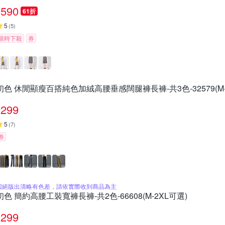
590
61折
5
(
5
)
限時下殺
券
初色 休閒顯瘦百搭純色加絨高腰垂感闊腿褲長褲-共3色-32579(M-
299
5
(
7
)
券
因絕版出清略有色差，請依實際收到商品為主
初色 簡約高腰工裝寬褲長褲-共2色-66608(M-2XL可選)
299