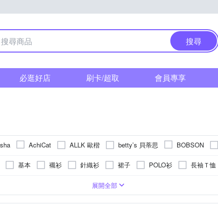
搜尋
必逛好店
刷卡/超取
會員專享
ALLK 歐楷
betty’s 貝蒂思
 sha
AchiCat
BOBSON
Emilio Valentino 范倫鐵諾
Dreamming
EDWIN
earth musi
基本
襯衫
針織衫
裙子
POLO衫
長袖Ｔ恤
HERA 赫拉
HaNA 梨花
ILEY 伊蕾
i
UMKA
Heha
外套
褲套裝
針織外套
羽絨外套
帽T
背心外套
長版
條紋
動物毛料
中鍊(18吋)
直筒
刺繡
麻
寬版over size
文字
手鍊
麻|絲
格紋
太陽眼鏡/墨鏡
絲
短版
圖騰/塗鴉
棉質
寬版
手環/手鐲
人造皮革
蕾絲
合身窄版
鎖骨鍊(
連帽
真
L
XL
2XL
3XL
4XL
5XL
FREE SIZE
展開全部
KeyWear 奇威名品
LANNI 藍尼
K.W.
La belleza
L
衫
西裝褲
髮圈/髮束
方框
牛仔外套
風衣
扣
痕
8腰
極緊身
流蘇
腳鍊
34腰
刷破破壞
光學/平光眼鏡
36腰
24腰
全素面
耳骨夾
25腰
聯名款
珠寶盒/飾品盒/飾品架
27腰
38腰
度莎
MYSHEROS 蜜雪兒
MYVEGA 麥雪爾
O
NAUTICA
縮口褲
領帶
圓框
工作褲
成套西裝
刷毛外套
39腰
42腰以上
41腰
6XL以上
LL