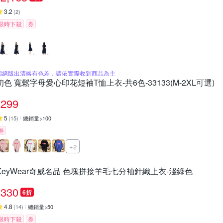
3.2
(
2
)
限時下殺
券
因絕版出清略有色差，請依實際收到商品為主
初色 寬鬆字母愛心印花短袖T恤上衣-共6色-33133(M-2XL可選)
299
5
(
15
)
總銷量>100
券
+2
KeyWear奇威名品 色塊拼接羊毛七分袖針織上衣-淺綠色
330
6折
4.8
(
14
)
總銷量>50
限時下殺
券