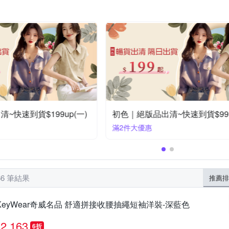
er-pcs 派彼仕
Qiruo 奇若名品
ROBERTA 諾貝達
Roots
巾
細肩帶
頭飾
皮衣
飾
YUAN DONGLI 元動力
初色
米蘭精品
其他品牌
到貨$199up(一)
初色｜絕版品出清~快速到貨$99up(二
滿2件大優惠
66 筆結果
推薦排
KeyWear奇威名品 舒適拼接收腰抽繩短袖洋裝-深藍色
2,163
6折