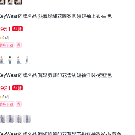
KeyWear奇威名品 熱氣球繡花圖案圓領短袖上衣-白色
951
61折
5
(
2
)
限時下殺
券
KeyWear奇威名品 寬鬆剪裁印花雪紡短袖洋裝-紫藍色
921
61折
5
(
2
)
限時下殺
券
KeyWear奇威名品 翻領帆船印花寬鬆下襬短袖襯衫-灰藍色