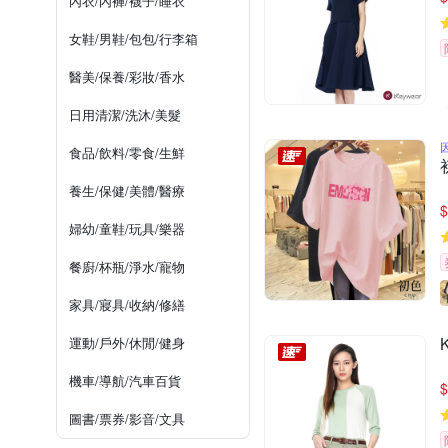
內衣/內褲/襪子/睡衣
女鞋/男鞋/包包/行李箱
醫美/保養/彩妝/香水
日用清潔/洗沐/美髮
食品/飲料/零食/生鮮
養生/保健/美體/醫療
$
婦幼/童鞋/玩具/樂器
餐廚/杯瓶/淨水/寵物
家具/寢具/收納/修繕
運動/戶外/休閒/健身
機車/導航/汽車百貨
$
圖書/票券/影音/文具