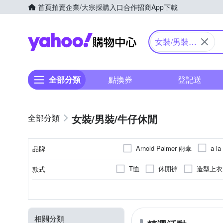
首頁
拍賣
企業/大宗採購入口
合作招商
App下載
Yahoo購物中心
女裝/男裝/
牛仔休閒
全部分類
點換券
登記送
女裝/男裝/牛仔休閒
Arnold Palmer 雨傘
a la
品牌
BRAPPERS
Decoy
T恤
休閒褲
造型上衣
款式
品牌名稱
GIORDANO 佐丹奴
GI
毛衣
大衣
夾克/飛行
素色
正常版型
洋裝
人造纖維
印花
穿式/針式
一般版型
棉
拼接
牛仔
墜飾
XXS
XS
S
M
尺寸
顏色
風格元素
版型
類型
主材質
Kinloch Anderson 金安德森
腰帶/皮帶 2~5cm(中款)
罩
31腰
動物紋
靴型褲/喇叭褲
禮服
夾式
29腰
迷彩
前短後長
串珠/手環
貓鬚抓
2
F
MEDUSA 曼
Majalica
相關分類
靴型褲/喇叭褲
小可愛
35腰
37腰
40腰