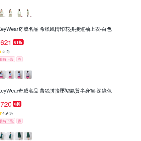
KeyWear奇威名品 希臘風情印花拼接短袖上衣-白色
621
61折
5
(
5
)
限時下殺
券
KeyWear奇威名品 蕾絲拼接壓褶氣質半身裙-深綠色
720
6折
4.9
(
8
)
限時下殺
券