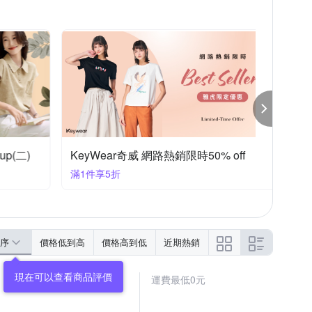
RINKA 梨卡
Roush
SOMETHING
創翊韓都
專注內搭
拉福
設計所在
)
KeyWear奇威 網路熱銷限時50% off
滿1件享5折
序
價格低到高
價格高到低
近期熱銷
運費最低0元