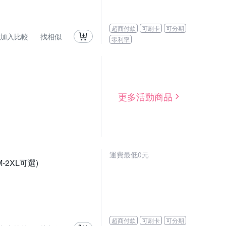
超商付款
可刷卡
可分期
加入比較
找相似
零利率
更多活動商品
運費最低0元
2XL可選)
超商付款
可刷卡
可分期