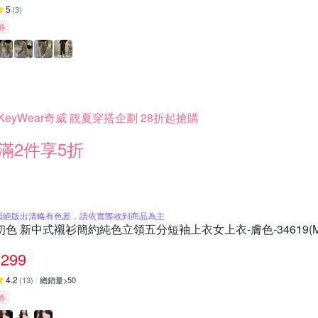
5
(
3
)
券
KeyWear奇威 靚夏穿搭企劃 28折起搶購
滿2件享5折
因絕版出清略有色差，請依實際收到商品為主
初色 新中式襯衫簡約純色立領五分短袖上衣女上衣-膚色-34619(M-
299
4.2
(
13
)
總銷量>50
券