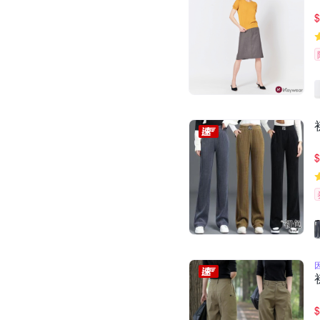
$
$
$