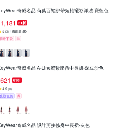
KeyWear奇威名品 荷葉百褶綁帶短袖襯衫洋裝-寶藍色
1,181
61折
5
(
3
)
總銷量>50
限時下殺
券
KeyWear奇威名品 A-Line鬆緊壓褶中長裙-深豆沙色
621
61折
4.9
(
9
)
挑戰低價
券
KeyWear奇威名品 設計剪接修身中長裙-灰色