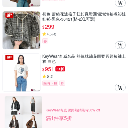
初色 蕾絲花邊格子鈕釦寬鬆圓領泡泡袖襯衫娃
娃衫-黑色-36421(M-2XL可選)
299
$
4.5
(
4
)
券
KeyWear奇威名品 熱氣球繡花圖案圓領短袖上
衣-白色
951
$
61折
5
(
2
)
限時下殺
券
KeyWear奇威 網路熱銷限時50% off
滿1件享5折