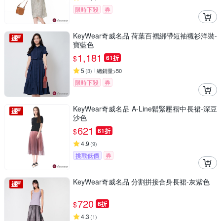
限時下殺
券
KeyWear奇威名品 荷葉百褶綁帶短袖襯衫洋裝-
寶藍色
1,181
$
61折
5
(
3
)
總銷量>50
限時下殺
券
KeyWear奇威名品 A-Line鬆緊壓褶中長裙-深豆
沙色
621
$
61折
4.9
(
9
)
挑戰低價
券
KeyWear奇威名品 分割拼接合身長裙-灰紫色
720
$
6折
4.3
(
1
)