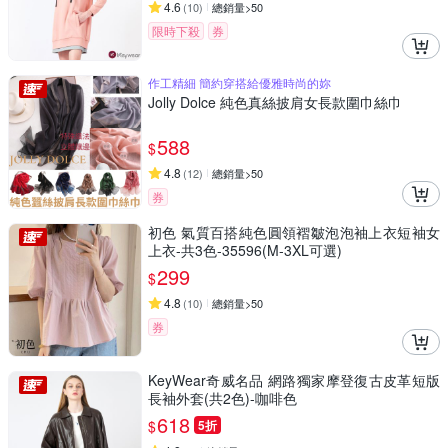
4.6
(
10
)
總銷量>50
限時下殺
券
作工精細 簡約穿搭給優雅時尚的妳
Jolly Dolce 純色真絲披肩女長款圍巾絲巾
588
$
4.8
(
12
)
總銷量>50
券
初色 氣質百搭純色圓領褶皺泡泡袖上衣短袖女
上衣-共3色-35596(M-3XL可選)
299
$
4.8
(
10
)
總銷量>50
券
KeyWear奇威名品 網路獨家摩登復古皮革短版
長袖外套(共2色)-咖啡色
618
$
5折