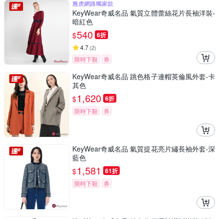
雅虎網路獨家款
KeyWear奇威名品 氣質立體蕾絲花片長袖洋裝-
暗紅色
540
$
6折
4.7
(
2
)
限時下殺
券
KeyWear奇威名品 跳色格子連帽英倫風外套-卡
其色
1,620
$
6折
限時下殺
券
KeyWear奇威名品 氣質提花亮片繡長袖外套-深
藍色
1,581
$
61折
限時下殺
券