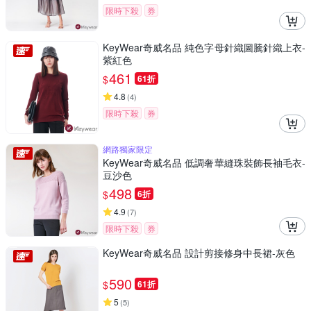
限時下殺
券
KeyWear奇威名品 純色字母針織圖騰針織上衣-
紫紅色
461
$
61折
4.8
(
4
)
限時下殺
券
網路獨家限定
KeyWear奇威名品 低調奢華縫珠裝飾長袖毛衣-
豆沙色
498
$
6折
4.9
(
7
)
限時下殺
券
KeyWear奇威名品 設計剪接修身中長裙-灰色
590
$
61折
5
(
5
)