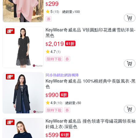
299
$
5
(
15
)
總銷量>100
券
KeyWear奇威名品 V領圓點印花透膚雪紡洋裝-
黑色
2,019
$
61折
4.7
(
1
)
限時下殺
券
同步熱銷款網路獨降
KeyWear奇威名品 100%棉經典中長版風衣-黑
色
990
$
6折
4.9
(
10
)
總銷量>50
限時下殺
券
KeyWear奇威名品 撞色領邊字母繡花圓領長袖
針織上衣-深藍色
599
$
61折