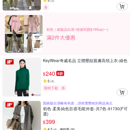
5
(
3
)
券
初色｜絕版品出清~快速到貨$199up(一)
滿2件大優惠
KeyWear奇威名品 立體壓紋親膚高領上衣-綠色
240
$
6折
5
(
4
)
限時下殺
券
因絕版出清略有色差，請依實際收到商品為主
初色 柔美純色百搭毛呢外套-共7色-91730(F可
選)
399
$
4.5
(
4
)
總銷量>50