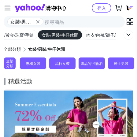
Yahoo購物中心
登入
女裝/男裝/
牛仔休閒
品/黃金/珠寶/手錶
女裝/男裝/牛仔休閒
內衣/內褲/襪子/睡衣
女
全部分類
女裝/男裝/牛仔休閒
全部
專櫃女裝
流行女裝
飾品​/​穿搭​配件
紳士​男裝
分類
精選活動