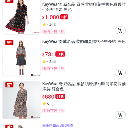
KeyWear奇威名品 質感雪紡印花拼接色織優雅
七分袖洋裝-黑色
1,080
$
6折
4.9
(
4
)
限時下殺
券
KeyWear奇威名品 裝飾釦盒摺格子中長裙-黑色
731
$
61折
4.3
(
5
)
限時下殺
券
KeyWear奇威名品 襯衫領燈澎袖時尚印花長袖
洋裝-綜合色
680
$
61折
5
(
3
)
限時下殺
券
同步熱銷款網路獨降