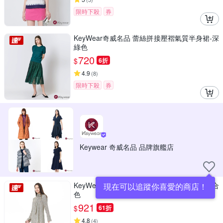
限時下殺
券
KeyWear奇威名品 蕾絲拼接壓褶氣質半身裙-深
綠色
720
$
6折
4.9
(
8
)
限時下殺
券
Keywear 奇威名品 品牌旗艦店
KeyWear奇威名品 綁帶A字雪紡印花洋裝-綜合
現在可以追蹤你喜愛的商店！
色
921
$
61折
4.8
(
4
)