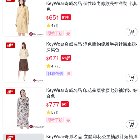
KeyWear奇威名品 個性時尚條紋長袖洋裝-卡其
色
651
$
61折
4
(
4
)
限時下殺
券
KeyWear奇威名品 淨色簡約優雅半身針織傘裙-
深褐色
671
$
61折
4.7
(
5
)
挑戰低價
券
KeyWear奇威名品 印花荷葉收腰七分袖洋裝-綜
合色
777
$
6折
5
(
1
)
限時下殺
券
KeyWear奇威名品 立體印花公主袖設計短袖洋