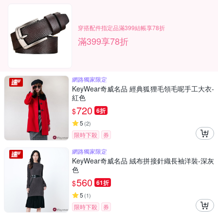
穿搭配件指定品滿399結帳享78折
滿399享78折
網路獨家限定
KeyWear奇威名品 經典狐狸毛領毛呢手工大衣-
紅色
720
$
6折
5
(
2
)
限時下殺
券
網路獨家限定
KeyWear奇威名品 絨布拼接針織長袖洋裝-深灰
色
560
$
61折
5
(
1
)
限時下殺
券