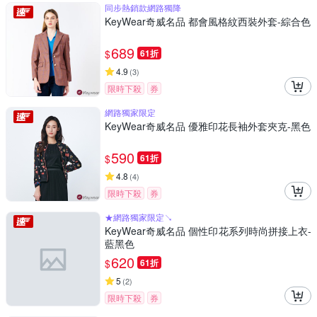
同步熱銷款網路獨降
KeyWear奇威名品 都會風格紋西裝外套-綜合色
689
$
61折
4.9
(
3
)
限時下殺
券
網路獨家限定
KeyWear奇威名品 優雅印花長袖外套夾克-黑色
590
$
61折
4.8
(
4
)
限時下殺
券
★網路獨家限定↘
KeyWear奇威名品 個性印花系列時尚拼接上衣-
藍黑色
620
$
61折
5
(
2
)
限時下殺
券