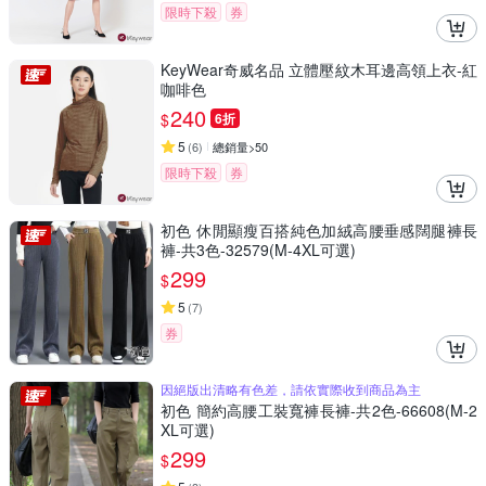
限時下殺
券
KeyWear奇威名品 立體壓紋木耳邊高領上衣-紅
咖啡色
240
$
6折
5
(
6
)
總銷量>50
限時下殺
券
初色 休閒顯瘦百搭純色加絨高腰垂感闊腿褲長
褲-共3色-32579(M-4XL可選)
299
$
5
(
7
)
券
因絕版出清略有色差，請依實際收到商品為主
初色 簡約高腰工裝寬褲長褲-共2色-66608(M-2
XL可選)
299
$