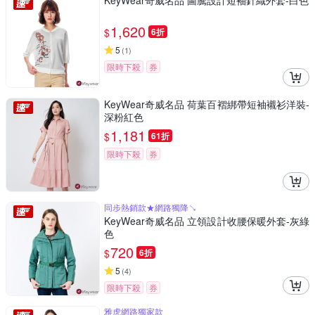
KeyWear奇威名品 圖騰設計短袖針織外套-白色
1,620
$
6折
5
(
1
)
限時下殺
券
KeyWear奇威名品 荷葉百褶綁帶短袖襯衫洋裝-
深粉紅色
1,181
$
61折
限時下殺
券
同步熱銷款★網路獨降↘
KeyWear奇威名品 立領設計收腰保暖外套-灰綠
色
720
$
6折
5
(
4
)
限時下殺
券
雅虎網路獨家款