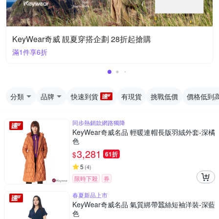
KeyWear奇威 靚夏穿搭企劃 28折起搶購
滿1件享6折
分類
品牌
快速到貨
有現貨
挑戰低價
價格低到
同步熱銷款網路獨降
KeyWear奇威名品 輕暖連帽長版羽絨外套-深橘
色
3,281
$
61折
5
(
4
)
限時下殺
券
春夏新品上市
KeyWear奇威名品 氣質綁帶蠶絲短袖洋裝-深藍
色