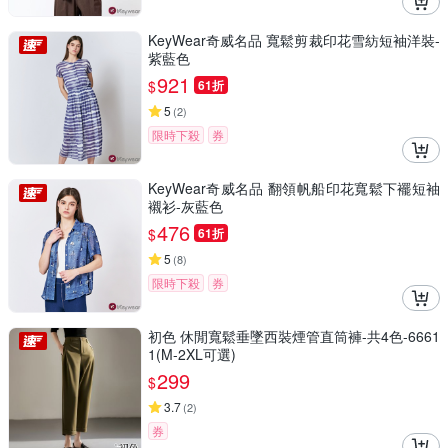
KeyWear奇威名品 寬鬆剪裁印花雪紡短袖洋裝-
紫藍色
921
$
61折
5
(
2
)
限時下殺
券
KeyWear奇威名品 翻領帆船印花寬鬆下襬短袖
襯衫-灰藍色
476
$
61折
5
(
8
)
限時下殺
券
初色 休閒寬鬆垂墜西裝煙管直筒褲-共4色-6661
1(M-2XL可選)
299
$
3.7
(
2
)
券