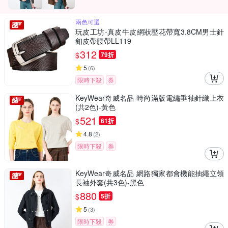
兩色可選
玩皮工坊-真皮牛皮網狀壓花帶寬3.8CM男士針
釦皮帶腰帶LL119
312
$
79折
5
(
6
)
限時下殺
券
KeyWear奇威名品 時尚滿版電繡垂袖針織上衣
(共2色)-黃色
521
$
61折
4.8
(
2
)
限時下殺
券
KeyWear奇威名品 網路獨家都會機能抽繩立領
長袖外套(共3色)-黑色
880
$
5折
5
(
3
)
限時下殺
券