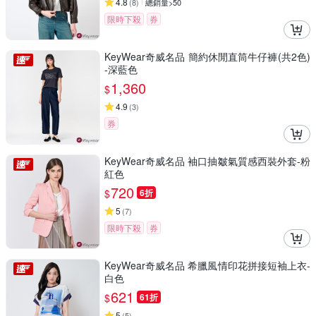
4.8
(
8
)
總銷量>50
限時下殺
券
KeyWear奇威名品 簡約休閒直筒牛仔褲(共2色)
-深藍色
1,360
$
4.9
(
3
)
券
KeyWear奇威名品 袖口抽皺氣質感西裝外套-粉
紅色
720
$
6折
5
(
7
)
限時下殺
券
KeyWear奇威名品 希臘風情印花拼接短袖上衣-
白色
621
$
61折
5
(
5
)