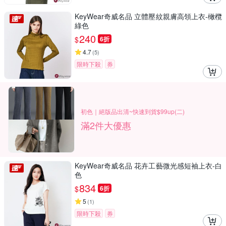
KeyWear奇威名品 立體壓紋親膚高領上衣-橄欖
綠色
240
$
6折
4.7
(
5
)
限時下殺
券
初色｜絕版品出清~快速到貨$99up(二)
滿2件大優惠
KeyWear奇威名品 花卉工藝微光感短袖上衣-白
色
834
$
6折
5
(
1
)
限時下殺
券