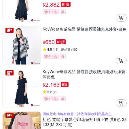
2,882
$
61折
限時下殺
券
KeyWear奇威名品 橫條連帽長袖夾克外套-白色
650
$
61折
4.9
(
18
)
總銷量>100
限時下殺
券
KeyWear奇威名品 舒適拼接收腰抽繩短袖洋裝-
深藍色
2,163
$
6折
3.2
(
2
)
限時下殺
券
因絕版出清略有色差，請依實際收到商品為主
初色 寬鬆字母愛心印花短袖T恤上衣-共6色-33
133(M-2XL可選)