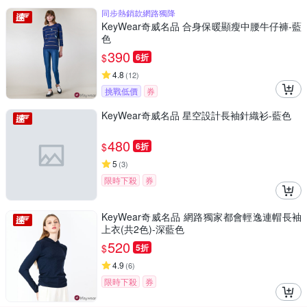
同步熱銷款網路獨降
KeyWear奇威名品 合身保暖顯瘦中腰牛仔褲-藍
色
390
$
6折
4.8
(
12
)
挑戰低價
券
KeyWear奇威名品 星空設計長袖針織衫-藍色
480
$
6折
5
(
3
)
限時下殺
券
KeyWear奇威名品 網路獨家都會輕逸連帽長袖
上衣(共2色)-深藍色
520
$
5折
4.9
(
6
)
限時下殺
券