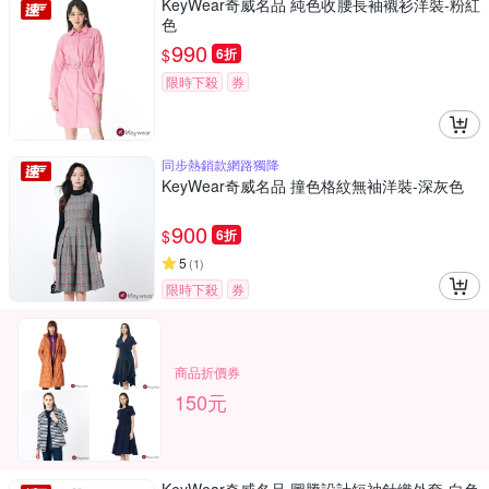
KeyWear奇威名品 純色收腰長袖襯衫洋裝-粉紅
色
990
$
6折
限時下殺
券
同步熱銷款網路獨降
KeyWear奇威名品 撞色格紋無袖洋裝-深灰色
900
$
6折
5
(
1
)
限時下殺
券
商品折價券
150元