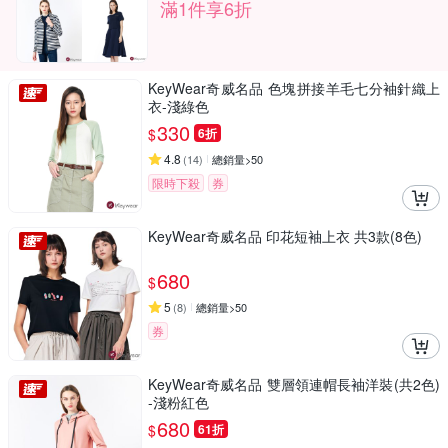
滿1件享6折
KeyWear奇威名品 色塊拼接羊毛七分袖針織上
衣-淺綠色
330
$
6折
4.8
(
14
)
總銷量>50
限時下殺
券
KeyWear奇威名品 印花短袖上衣 共3款(8色)
680
$
5
(
8
)
總銷量>50
券
KeyWear奇威名品 雙層領連帽長袖洋裝(共2色)
-淺粉紅色
680
$
61折