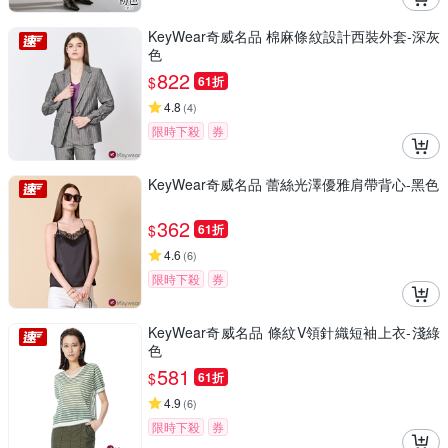
KeyWear奇威名品 棉麻條紋設計西裝外套-深灰
色
822
$
61折
4.8
(
4
)
限時下殺
券
KeyWear奇威名品 蕾絲光澤優雅肩帶背心-黑色
362
$
61折
4.6
(
6
)
限時下殺
券
KeyWear奇威名品 條紋V領針織短袖上衣-淺綠
色
581
$
61折
4.9
(
6
)
限時下殺
券