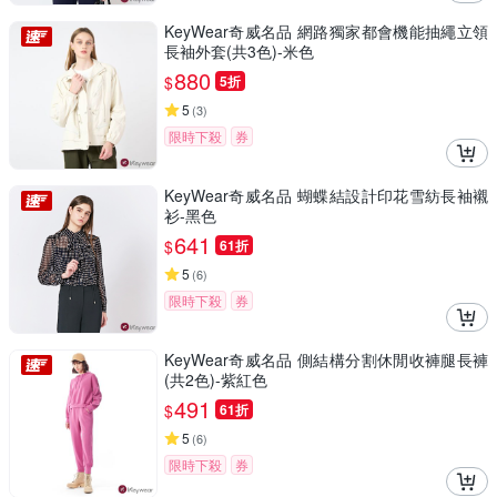
KeyWear奇威名品 網路獨家都會機能抽繩立領
長袖外套(共3色)-米色
880
$
5折
5
(
3
)
限時下殺
券
KeyWear奇威名品 蝴蝶結設計印花雪紡長袖襯
衫-黑色
641
$
61折
5
(
6
)
限時下殺
券
KeyWear奇威名品 側結構分割休閒收褲腿長褲
(共2色)-紫紅色
491
$
61折
5
(
6
)
限時下殺
券