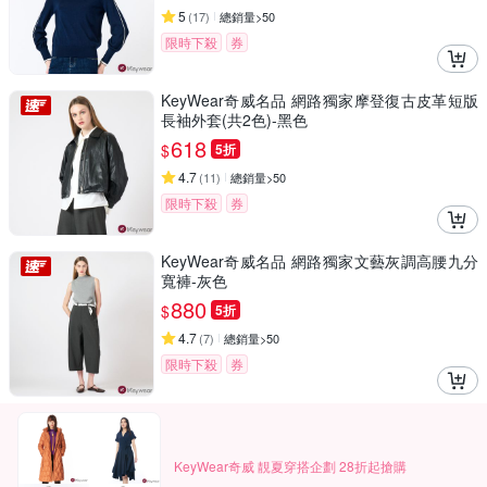
5
(
17
)
總銷量>50
限時下殺
券
KeyWear奇威名品 網路獨家摩登復古皮革短版
長袖外套(共2色)-黑色
618
$
5折
4.7
(
11
)
總銷量>50
限時下殺
券
KeyWear奇威名品 網路獨家文藝灰調高腰九分
寬褲-灰色
880
$
5折
4.7
(
7
)
總銷量>50
限時下殺
券
KeyWear奇威 靚夏穿搭企劃 28折起搶購