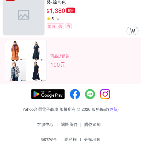
裝-綜合色
1,380
$
6折
5
(
3
)
限時下殺
券
商品折價券
100元
Yahoo台灣電子商務 版權所有 © 2026 服務條款(
更新
)
客服中心
|
關於我們
|
購物須知
網路安全
|
隱私權
|
分類地圖