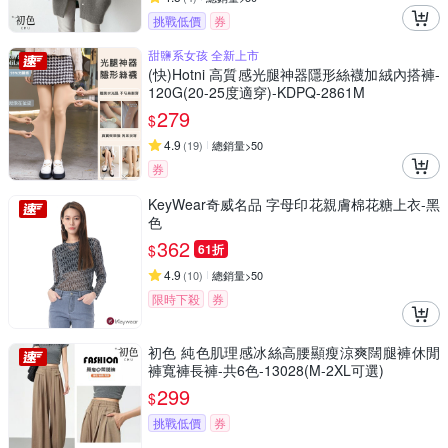
挑戰低價
券
甜鹽系女孩 全新上市
(快)Hotni 高質感光腿神器隱形絲襪加絨內搭褲-
120G(20-25度適穿)-KDPQ-2861M
279
$
4.9
(
19
)
總銷量>50
券
KeyWear奇威名品 字母印花親膚棉花糖上衣-黑
色
362
$
61折
4.9
(
10
)
總銷量>50
限時下殺
券
初色 純色肌理感冰絲高腰顯瘦涼爽闊腿褲休閒
褲寬褲長褲-共6色-13028(M-2XL可選)
299
$
挑戰低價
券