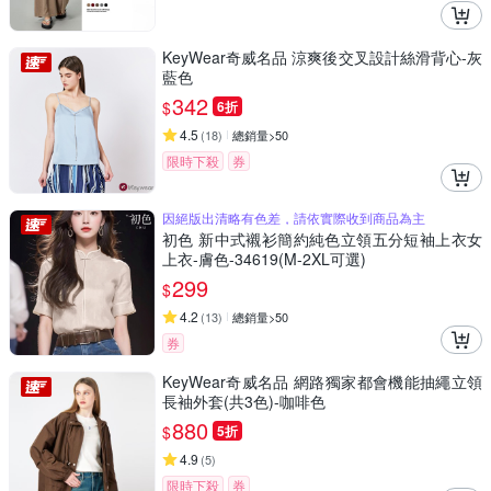
KeyWear奇威名品 涼爽後交叉設計絲滑背心-灰
藍色
342
$
6折
4.5
(
18
)
總銷量>50
限時下殺
券
因絕版出清略有色差，請依實際收到商品為主
初色 新中式襯衫簡約純色立領五分短袖上衣女
上衣-膚色-34619(M-2XL可選)
299
$
4.2
(
13
)
總銷量>50
券
KeyWear奇威名品 網路獨家都會機能抽繩立領
長袖外套(共3色)-咖啡色
880
$
5折
4.9
(
5
)
限時下殺
券