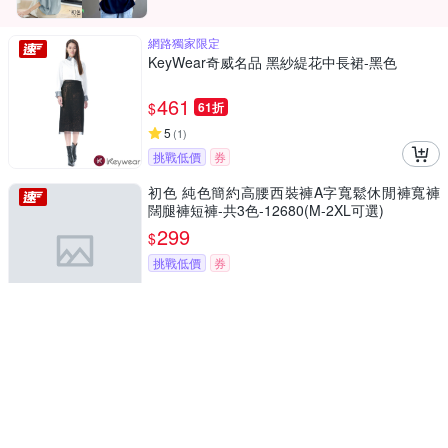
網路獨家限定
KeyWear奇威名品 黑紗緹花中長裙-黑色
461
$
61折
5
(
1
)
挑戰低價
券
初色 純色簡約高腰西裝褲A字寬鬆休閒褲寬褲
闊腿褲短褲-共3色-12680(M-2XL可選)
299
$
挑戰低價
券
因絕版出清略有色差，請依實際收到商品為主
初色 日韓系小香風純色加厚圓領毛呢大衣休閒
外套-共5色-64171(F可選)
399
$
4.1
(
5
)