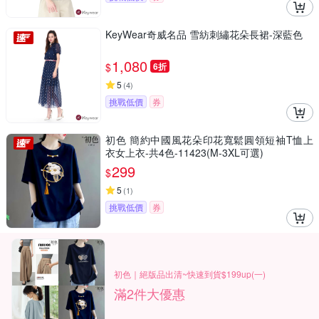
KeyWear奇威名品 雪紡刺繡花朵長裙-深藍色
1,080
$
6折
5
(
4
)
挑戰低價
券
初色 簡約中國風花朵印花寬鬆圓領短袖T恤上
衣女上衣-共4色-11423(M-3XL可選)
299
$
5
(
1
)
挑戰低價
券
初色｜絕版品出清~快速到貨$199up(一)
滿2件大優惠