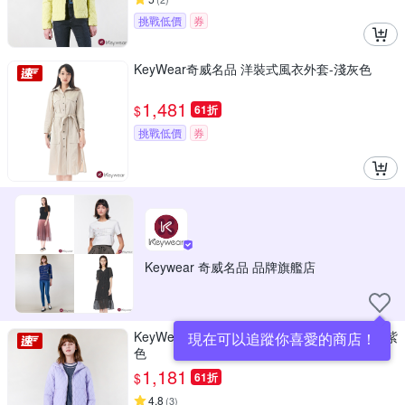
挑戰低價
券
KeyWear奇威名品 洋裝式風衣外套-淺灰色
1,481
$
61折
挑戰低價
券
Keywear 奇威名品 品牌旗艦店
KeyWear奇威名品 玩色插袋連帽鋪棉外套-淺紫
現在可以追蹤你喜愛的商店！
色
1,181
$
61折
4.8
(
3
)