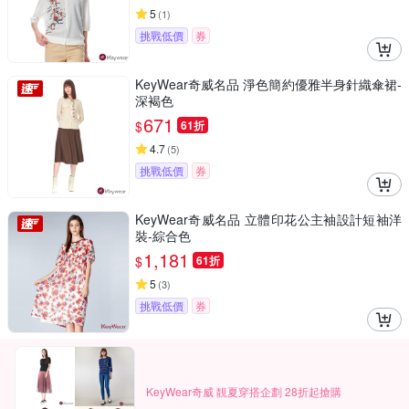
5
(
1
)
挑戰低價
券
KeyWear奇威名品 淨色簡約優雅半身針織傘裙-
深褐色
671
$
61折
4.7
(
5
)
挑戰低價
券
KeyWear奇威名品 立體印花公主袖設計短袖洋
裝-綜合色
1,181
$
61折
5
(
3
)
挑戰低價
券
KeyWear奇威 靚夏穿搭企劃 28折起搶購