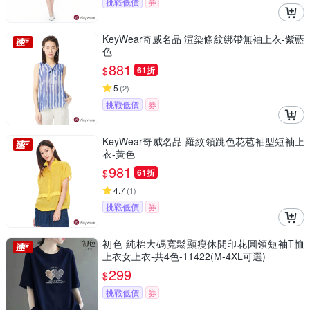
挑戰低價
券
KeyWear奇威名品 渲染條紋綁帶無袖上衣-紫藍
色
881
$
61折
5
(
2
)
挑戰低價
券
KeyWear奇威名品 羅紋領跳色花苞袖型短袖上
衣-黃色
981
$
61折
4.7
(
1
)
挑戰低價
券
初色 純棉大碼寬鬆顯瘦休閒印花圓領短袖T恤
上衣女上衣-共4色-11422(M-4XL可選)
299
$
挑戰低價
券