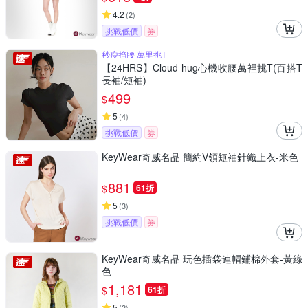
4.2
(
2
)
挑戰低價
券
秒瘦掐腰 萬里挑T
【24HRS】Cloud-hug心機收腰萬裡挑T(百搭T
長袖/短袖)
499
$
5
(
4
)
挑戰低價
券
KeyWear奇威名品 簡約V領短袖針織上衣-米色
881
$
61折
5
(
3
)
挑戰低價
券
KeyWear奇威名品 玩色插袋連帽鋪棉外套-黃綠
色
1,181
$
61折
5
(
2
)