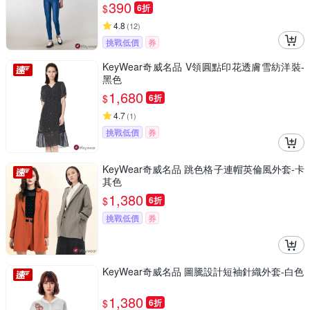
390
$
6折
4.8
(
12
)
挑戰低價
券
KeyWear奇威名品 V領圓點印花透膚雪紡洋裝-
黑色
1,680
$
6折
4.7
(
1
)
挑戰低價
券
KeyWear奇威名品 跳色格子連帽英倫風外套-卡
其色
1,380
$
6折
挑戰低價
券
KeyWear奇威名品 圖騰設計短袖針織外套-白色
1,380
$
6折