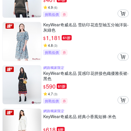
$
4.9
(
6
)
挑戰低價
券
KeyWear奇威名品 雪紡印花造型袖五分袖洋裝-
灰綠色
1,181
$
61折
4.8
(
3
)
挑戰低價
券
網路獨家限定
KeyWear奇威名品 質感印花拼接色織優雅長裙-
黑色
590
$
61折
4.7
(
3
)
挑戰低價
券
網路獨家限定
KeyWear奇威名品 經典小香風短褲-米色
618
$
6折