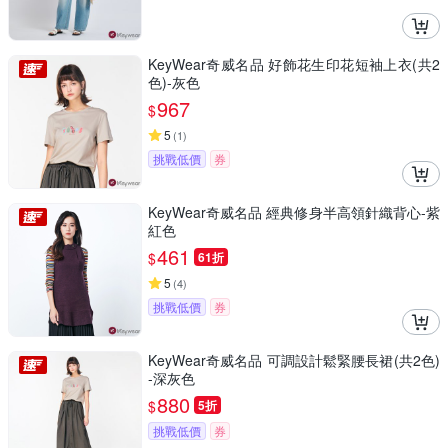
KeyWear奇威名品 好飾花生印花短袖上衣(共2
色)-灰色
967
$
5
(
1
)
挑戰低價
券
KeyWear奇威名品 經典修身半高領針織背心-紫
紅色
461
$
61折
5
(
4
)
挑戰低價
券
KeyWear奇威名品 可調設計鬆緊腰長裙(共2色)
-深灰色
880
$
5折
挑戰低價
券