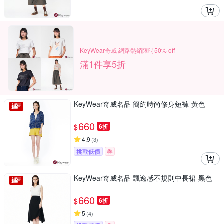
KeyWear奇威 網路熱銷限時50% off
滿1件享5折
KeyWear奇威名品 簡約時尚修身短褲-黃色
660
$
6折
4.9
(
3
)
挑戰低價
券
KeyWear奇威名品 飄逸感不規則中長裙-黑色
660
$
6折
5
(
4
)