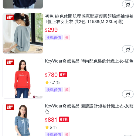
初色 純色休閒肌理感寬鬆顯瘦圓領蝙蝠袖短袖
T恤上衣女上衣-共2色-11536(M-2XL可選)
299
$
挑戰低價
券
KeyWear奇威名品 時尚配色裝飾針織上衣-紅色
780
$
6折
4.7
(
3
)
挑戰低價
券
KeyWear奇威名品 圖騰設計短袖針織上衣-灰藍
色
881
$
61折
5
(
1
)
挑戰低價
券