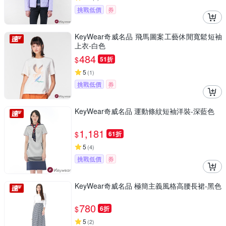
挑戰低價
券
KeyWear奇威名品 飛馬圖案工藝休閒寬鬆短袖
上衣-白色
484
$
51折
5
(
1
)
挑戰低價
券
KeyWear奇威名品 運動條紋短袖洋裝-深藍色
1,181
$
61折
5
(
4
)
挑戰低價
券
KeyWear奇威名品 極簡主義風格高腰長裙-黑色
780
$
6折
5
(
2
)