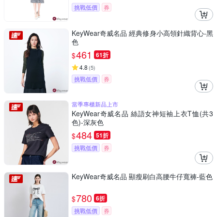
挑戰低價
券
KeyWear奇威名品 經典修身小高領針織背心-黑
色
461
$
61折
4.8
(
5
)
挑戰低價
券
當季專櫃新品上市
KeyWear奇威名品 絲語女神短袖上衣T恤(共3
色)-深灰色
484
$
51折
挑戰低價
券
KeyWear奇威名品 顯瘦刷白高腰牛仔寬褲-藍色
780
$
6折
挑戰低價
券