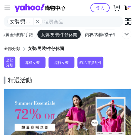
Yahoo購物中心
登入
女裝/男裝/
牛仔休閒
品/黃金/珠寶/手錶
女裝/男裝/牛仔休閒
內衣/內褲/襪子/睡衣
女
全部分類
女裝/男裝/牛仔休閒
全部
專櫃女裝
流行女裝
飾品​/​穿搭​配件
分類
精選活動