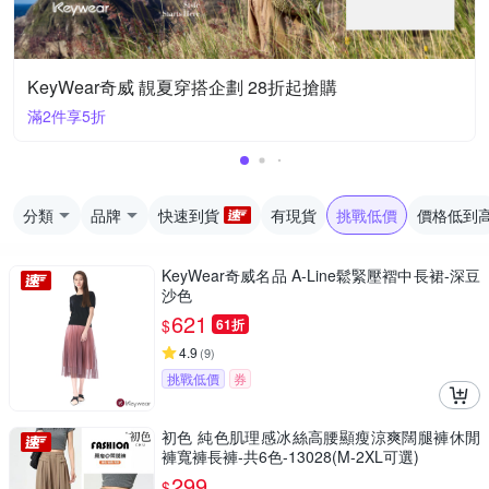
KeyWear奇威 靚夏穿搭企劃 28折起搶購
滿2件享5折
分類
品牌
快速到貨
有現貨
挑戰低價
價格低到
KeyWear奇威名品 A-Line鬆緊壓褶中長裙-深豆
沙色
621
$
61折
4.9
(
9
)
挑戰低價
券
初色 純色肌理感冰絲高腰顯瘦涼爽闊腿褲休閒
褲寬褲長褲-共6色-13028(M-2XL可選)
299
$