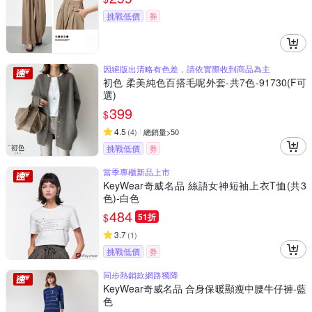
挑戰低價
券
因絕版出清略有色差，請依實際收到商品為主
初色 柔美純色百搭毛呢外套-共7色-91730(F可
選)
399
$
4.5
(
4
)
總銷量>50
挑戰低價
券
當季專櫃新品上市
KeyWear奇威名品 絲語女神短袖上衣T恤(共3
色)-白色
484
$
51折
3.7
(
1
)
挑戰低價
券
同步熱銷款網路獨降
KeyWear奇威名品 合身保暖顯瘦中腰牛仔褲-藍
色