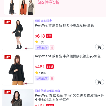
滿2件享5折
網路獨家限定
KeyWear奇威名品 經典小香風短褲-黑色
618
$
6折
5
(
1
)
挑戰低價
券
KeyWear奇威名品 半高領拼接長袖上衣-黑色
461
$
61折
4.9
(
6
)
挑戰低價
券
同步熱銷款網路獨降
KeyWear奇威名品 羊毛100%經典條紋假兩件
七分袖針織上衣-卡其色
461
61折