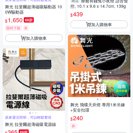
療癒有錢兔小夜燈 語音聲
商店
控, 10.1 x 9.6 x 14.7cm, 139g
舞光 拉斐爾超薄磁吸驅動器 10
0W驅動器
439
$
1,650
66折
$
加入購物車
限時下殺
券
加入購物車
舞光 飛碟天井燈 專用1米吊鍊
+安全扣環
240
原來靈活照明，可以輕鬆實現
$
舞光 拉斐爾超薄磁吸電源線
券
365
66折