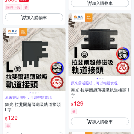
$
加入購物車
限時下殺
券
加入購物車
原來靈活照明，可以輕鬆實現
舞光 拉斐爾超薄磁吸軌道接頭 I
字
原來靈活照明，可以輕鬆實現
129
$
舞光 拉斐爾超薄磁吸軌道接頭
L字
券
129
$
加入購物車
券