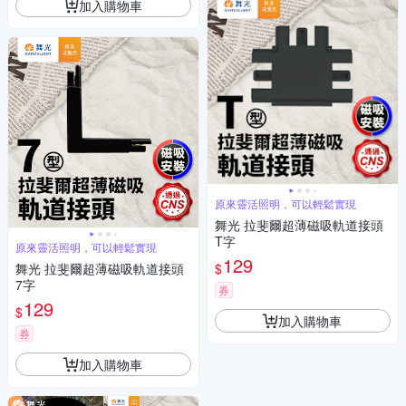
加入購物車
原來靈活照明，可以輕鬆實現
舞光 拉斐爾超薄磁吸軌道接頭
T字
原來靈活照明，可以輕鬆實現
129
$
舞光 拉斐爾超薄磁吸軌道接頭
7字
券
129
$
加入購物車
券
加入購物車