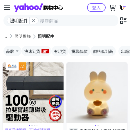
Yahoo購物中心
登入
照明配件
照明燈飾
照明配件
品牌
快速到貨
有現貨
挑戰低價
價格低到高
出廠
原來靈活照明，可以輕鬆實現