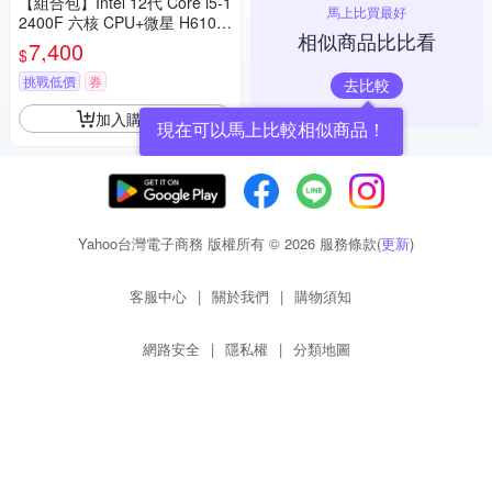
【組合包】Intel 12代 Core i5-1
馬上比買最好
2400F 六核 CPU+微星 H610M
相似商品比比看
-S DDR4 主機板
7,400
$
挑戰低價
券
去比較
加入購物車
現在可以馬上比較相似商品！
Yahoo台灣電子商務 版權所有 © 2026 服務條款(
更新
)
客服中心
|
關於我們
|
購物須知
網路安全
|
隱私權
|
分類地圖