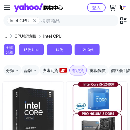
Yahoo購物中心
登入
Intel CPU
CPU/記憶體
Intel CPU
全部
15代 Ultra
14代
12/13代
分類
分類
品牌
快速到貨
有現貨
挑戰低價
價格低到