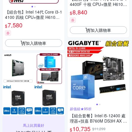
4400F 十核 CPU+微星 H610M
-S DDR4 主機板
8,840
【組合包】Intel 14代 Core i3-1
$
4100 四核 CPU+微星 H610M-
券
S DDR4 主機板
7,580
$
加入購物車
券
加入購物車
超值組★95折
【組合套餐】Intel i5-12400 處
理器+技嘉 B760M DS3H AX 主
馬上比買最好
機板+美光 DDR5 4800 16G 記
10,735
$11,299
$
憶體