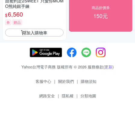
甜蜜約定2SWEET 只愛你MOM
O熊純銀手鍊
商品折價券
6,560
150元
$
券
贈品
加入購物車
Yahoo台灣電子商務 版權所有 © 2026 服務條款(
更新
)
客服中心
|
關於我們
|
購物須知
網路安全
|
隱私權
|
分類地圖