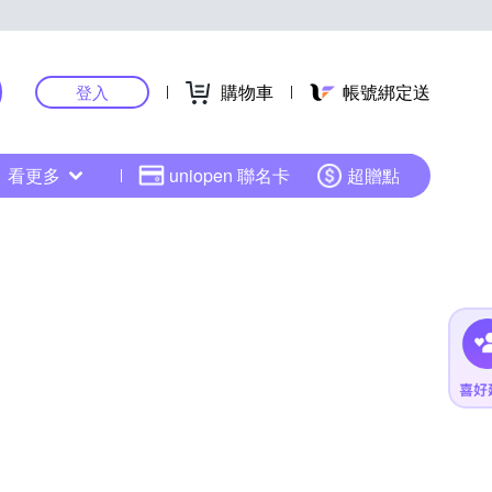
購物車
帳號綁定送
登入
看更多
uniopen 聯名卡
超贈點