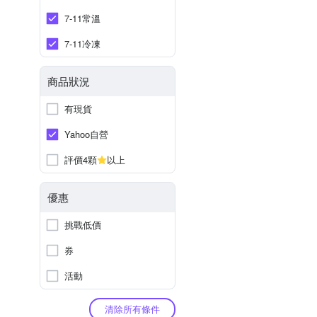
7-11常溫
7-11冷凍
商品狀況
有現貨
Yahoo自營
評價4顆
以上
優惠
挑戰低價
券
活動
清除所有條件