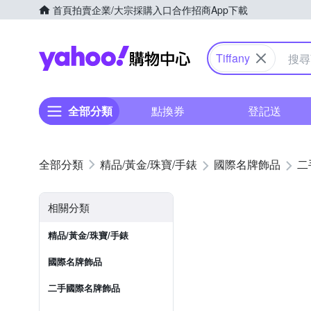
首頁
拍賣
企業/大宗採購入口
合作招商
App下載
Yahoo購物中心
Tiffany
全部分類
點換券
登記送
精品/黃金/珠寶/手錶
國際名牌飾品
二
相關分類
精品/黃金/珠寶/手錶
國際名牌飾品
二手國際名牌飾品