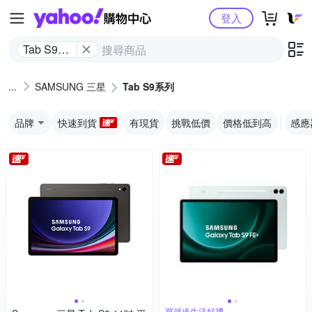
Yahoo購物中心
登入
Tab S9系
列
SAMSUNG 三星
Tab S9系列
品牌
快速到貨
有現貨
挑戰低價
價格低到高
感應
買就送生活好禮