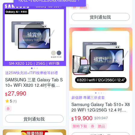
券
贈品
貨到通知我
補貨中
補貨中
送25W快充頭+ITIFI按摩槍等好禮
SAMSUNG 三星 Galaxy Tab S
10+ WiFi X820 12.4吋平板電
腦 (12G/256G)
27,990
$
超值贈 專屬三折皮套
5
(
1
)
Samsung Galaxy Tab S10+ X8
券
20 WiFi 12G/256G 12.4 吋平
板電腦 (特優福利品)【贈平板
19,900
$20,947
貨到通知我
$
保護套】
限時下殺
券
贈品