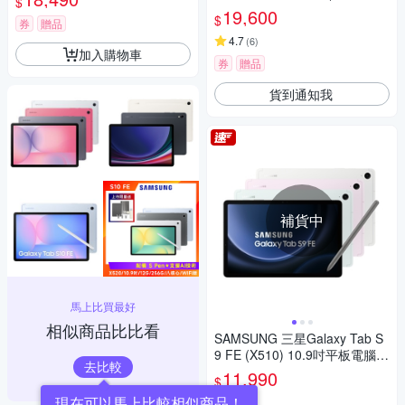
$
G/X610)
19,600
$
券
贈品
4.7
(
6
)
加入購物車
券
贈品
貨到通知我
補貨中
馬上比買最好
相似商品比比看
SAMSUNG 三星Galaxy Tab S
9 FE (X510) 10.9吋平板電腦-6
去比較
G/128G
11,990
$
現在可以馬上比較相似商品！
4.9
(
7
)