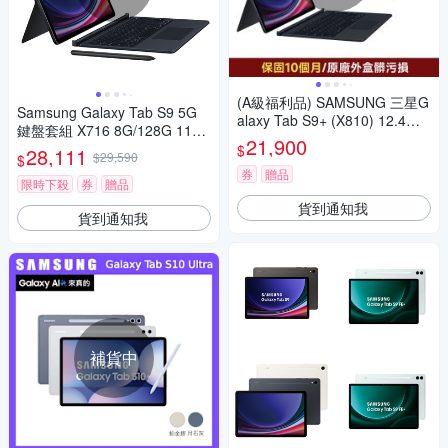
(A級福利品) SAMSUNG 三星G
Samsung Galaxy Tab S9 5G
alaxy Tab S9+ (X810) 12.4吋
鍵盤套組 X716 8G/128G 11吋
旗艦平板鍵盤套裝組-12G/256
21,900
八核 平板電腦
$
28,111
G
$29,590
$
券
贈品
限時下殺
券
贈品
貨到通知我
貨到通知我
補貨中