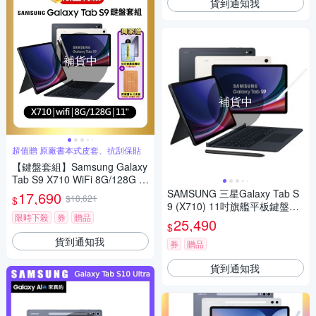
貨到通知我
補貨中
補貨中
超值贈 原廠書本式皮套、抗刮保貼
【鍵盤套組】Samsung Galaxy
Tab S9 X710 WiFi 8G/128G 1
1吋平板 (特優精選福利品)
SAMSUNG 三星Galaxy Tab S
17,690
$18,621
$
9 (X710) 11吋旗艦平板鍵盤套
限時下殺
券
贈品
裝組-8G/128G
25,490
$
貨到通知我
券
贈品
貨到通知我