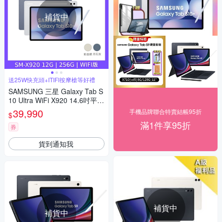
補貨中
送25W快充頭+ITIFI按摩槍等好禮
SAMSUNG 三星 Galaxy Tab S
10 Ultra WiFi X920 14.6吋平板
電腦 (12G/256G)
39,990
手機品牌聯合特賣結帳95折
$
滿1件享95折
券
貨到通知我
補貨中
補貨中