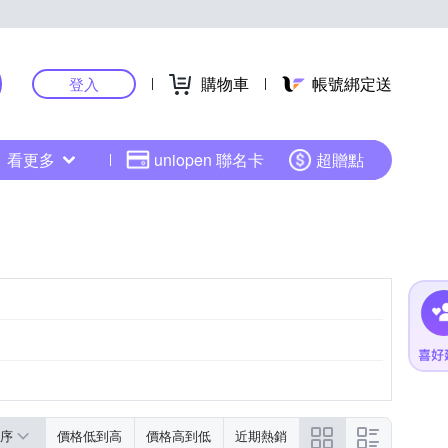
購物車
帳號綁定送
登入
看更多
uniopen 聯名卡
超贈點
序
價格低到高
價格高到低
近期熱銷