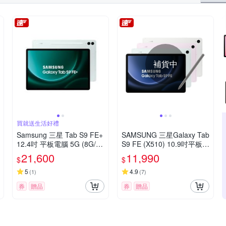
補貨中
買就送生活好禮
Samsung 三星 Tab S9 FE+
SAMSUNG 三星Galaxy Tab
12.4吋 平板電腦 5G (8G/12
S9 FE (X510) 10.9吋平板電
8G/X616)
腦-6G/128G
21,600
11,990
$
$
5
4.9
(
1
)
(
7
)
券
贈品
券
贈品