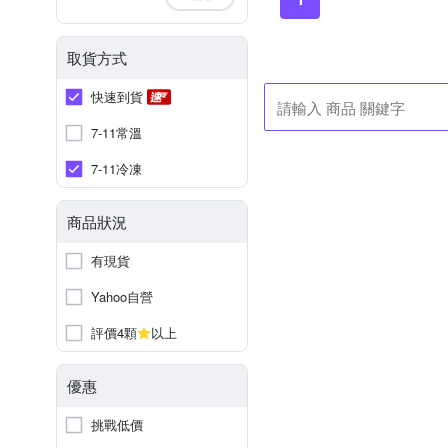
取貨方式
快速到貨
7-11常溫
7-11冷凍
商品狀況
有現貨
Yahoo自營
評價4顆
以上
優惠
挑戰低價