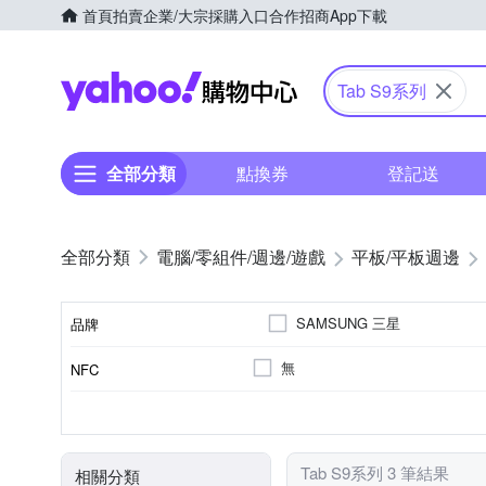
首頁
拍賣
企業/大宗採購入口
合作招商
App下載
Yahoo購物中心
Tab S9系列
全部分類
點換券
登記送
電腦/零組件/週邊/遊戲
平板/平板週邊
SAMSUNG 三星
品牌
無
NFC
品牌名稱
八核心
無
雙視窗功能
8GB
128GB
WiFi
6GB
5G
256GB
處理器分類
顏色
RAM記憶體
ROM/內建儲存空間
特殊功能
網路技術
Tab S9系列 3 筆結果
相關分類