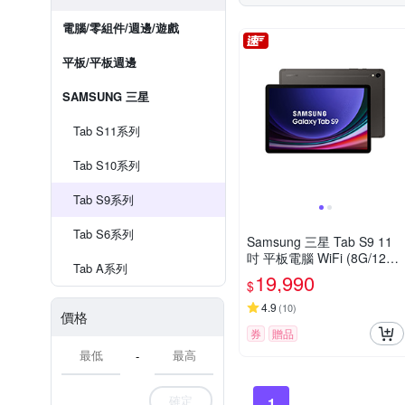
電腦/零組件/週邊/遊戲
平板/平板週邊
SAMSUNG 三星
Tab S11系列
Tab S10系列
Tab S9系列
Tab S6系列
Samsung 三星 Tab S9 11
吋 平板電腦 WiFi (8G/128
Tab A系列
G/X710)
19,990
$
4.9
(
10
)
價格
券
贈品
-
確定
1