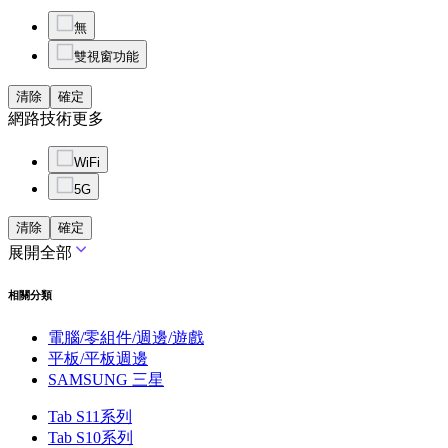
無
雙視窗功能
清除
確定
網路技術
更多
WiFi
5G
清除
確定
展開全部
相關分類
電腦/零組件/週邊/遊戲
平板/平板週邊
SAMSUNG 三星
Tab S11系列
Tab S10系列