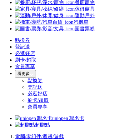
餐廚寵物
傢俱寢具
運動戶外
汽機車
圖書票券
點換券
登記送
必逛好店
刷卡/超取
會員專享
看更多
點換券
登記送
必逛好店
刷卡/超取
會員專享
uniopen 聯名卡
超贈點
電腦/零組件/週邊/遊戲