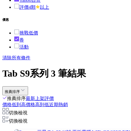
Yahoo自營
評價4顆
以上
優惠
挑戰低價
券
活動
清除所有條件
Tab S9系列 3 筆結果
推薦排序
推薦排序
最新上架
評價
價格低到高
價格高到低
近期熱銷
切換檢視
切換檢視