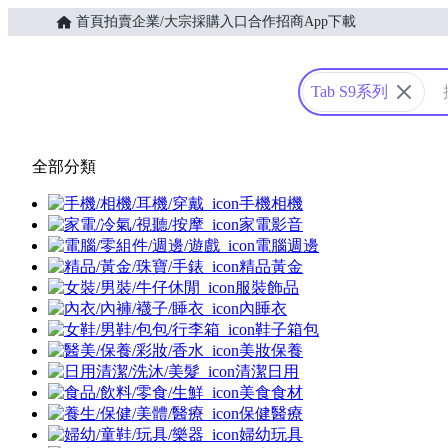
首頁
拍賣
企業/大宗採購入口
合作招商
App下載
Yahoo購物中心
Tab S9系列
全部分類
手機相機
家電影音
電腦週邊
精品黃金
服裝飾品
內睡衣
鞋子箱包
美妝保養
清潔日用
美食食材
保健醫療
婦幼玩具