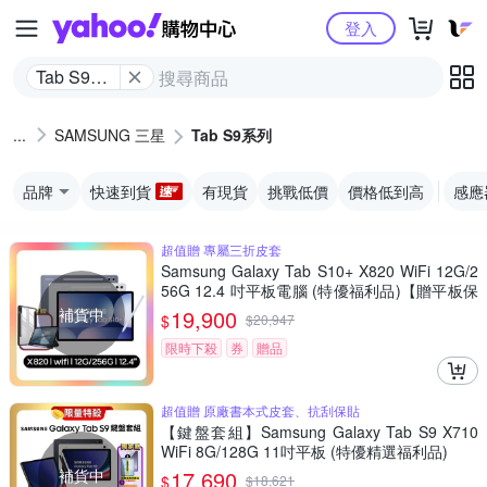
Yahoo購物中心
登入
Tab S9系
列
SAMSUNG 三星
Tab S9系列
品牌
快速到貨
有現貨
挑戰低價
價格低到高
感應
超值贈 專屬三折皮套
Samsung Galaxy Tab S10+ X820 WiFi 12G/2
56G 12.4 吋平板電腦 (特優福利品)【贈平板保
護套】
補貨中
19,900
$
$
20,947
限時下殺
券
贈品
超值贈 原廠書本式皮套、抗刮保貼
【鍵盤套組】Samsung Galaxy Tab S9 X710
WiFi 8G/128G 11吋平板 (特優精選福利品)
補貨中
17,690
$
$
18,621