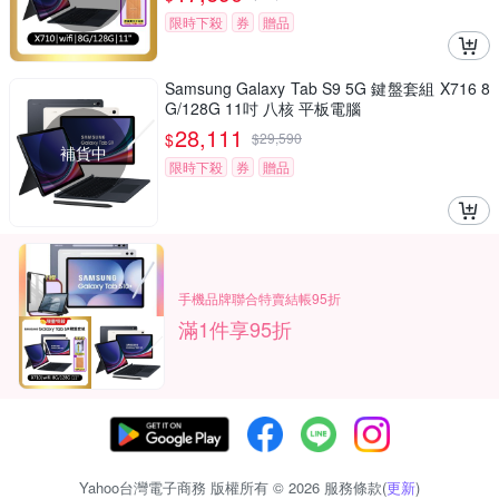
限時下殺
券
贈品
Samsung Galaxy Tab S9 5G 鍵盤套組 X716 8
G/128G 11吋 八核 平板電腦
28,111
$
$
29,590
補貨中
限時下殺
券
贈品
手機品牌聯合特賣結帳95折
滿1件享95折
Yahoo台灣電子商務 版權所有 © 2026 服務條款(
更新
)