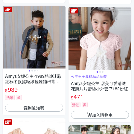
補貨中
Annys安妮公主-1989酷帥迷彩
公主王子專櫃精品童裝
紋秋冬款搖粒絨拉鍊鋪棉背心*
Annys安妮公主-甜美可愛清透
2479藍色
939
花瓣片片蕾絲小外套*7182粉紅
$
471
$
活動
券
活動
券
貨到通知我
加入購物車