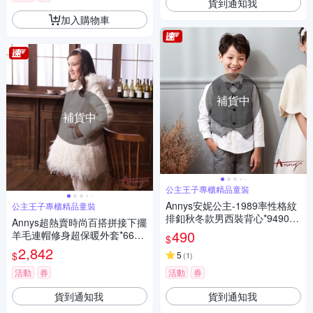
貨到通知我
加入購物車
補貨中
補貨中
公主王子專櫃精品童裝
Annys安妮公主-1989率性格紋
公主王子專櫃精品童裝
排釦秋冬款男西裝背心*9490黑
Annys超熱賣時尚百搭拼接下擺
色
490
羊毛連帽修身超保暖外套*6686
$
白
2,842
$
5
(
1
)
活動
券
活動
券
貨到通知我
貨到通知我