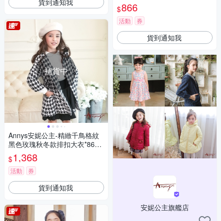
貨到通知我
866
$
活動
券
貨到通知我
補貨中
Annys安妮公主-精緻千鳥格紋
黑色玫瑰秋冬款排扣大衣*8657
黑色
1,368
$
活動
券
貨到通知我
安妮公主旗艦店