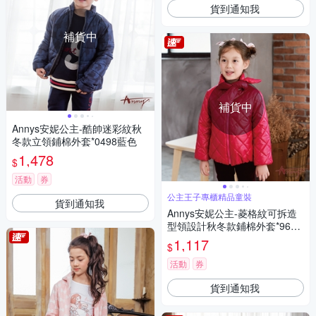
貨到通知我
補貨中
補貨中
Annys安妮公主-酷帥迷彩紋秋
冬款立領鋪棉外套*0498藍色
1,478
$
活動
券
公主王子專櫃精品童裝
貨到通知我
Annys安妮公主-菱格紋可拆造
型領設計秋冬款鋪棉外套*9682
紅色
1,117
$
活動
券
貨到通知我