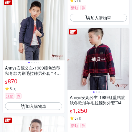
5
(
1
)
活動
券
加入購物車
補貨中
Annys安妮公主-1989撞色造型
秋冬款內刷毛拉鍊男外套*1499
藍色
870
$
5
(
1
)
活動
券
Annys安妮公主-1989紅藍格紋
秋冬款混羊毛拉鍊男外套*0497
加入購物車
藍色
1,250
$
5
(
1
)
活動
券