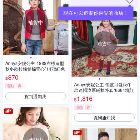
補貨中
補貨中
Annys安妮公主-1989布標造型
秋冬款拉鍊鋪棉背心*1478紅色
870
$
Annys安妮公主-俏皮可愛秋冬
活動
券
款連帽澎厚鋪棉外套*8684粉紅
貨到通知我
1,816
$
活動
券
貨到通知我
補貨中