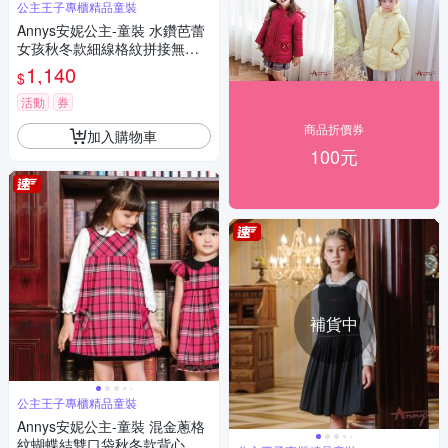
公主王子專櫃精品童裝
Annys安妮公主-童裝 水鑽芭蕾
女孩秋冬款細線格紋拼接無袖
洋裝*2238藍色
1,140
$
活動
券
商品折價券
加入購物車
100元
補貨中
公主王子專櫃精品童裝
Annys安妮公主-童裝 混金蔥格
紋蝴蝶結雙口袋秋冬款背心裙*