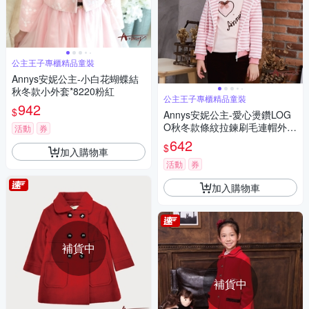
公主王子專櫃精品童裝
Annys安妮公主-小白花蝴蝶結
秋冬款小外套*8220粉紅
公主王子專櫃精品童裝
942
$
Annys安妮公主-愛心燙鑽LOG
O秋冬款條紋拉鍊刷毛連帽外套
活動
券
*9418粉紅
642
$
加入購物車
活動
券
加入購物車
補貨中
補貨中