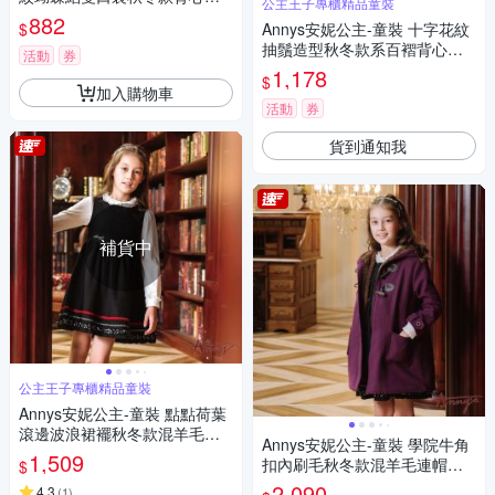
公主王子專櫃精品童裝
2254桃粉
882
$
Annys安妮公主-童裝 十字花紋
抽鬚造型秋冬款系百褶背心裙*
活動
券
2239藍色
1,178
$
加入購物車
活動
券
貨到通知我
補貨中
公主王子專櫃精品童裝
Annys安妮公主-童裝 點點荷葉
滾邊波浪裙襬秋冬款混羊毛背
Annys安妮公主-童裝 學院牛角
心裙*2620黑色
1,509
扣內刷毛秋冬款混羊毛連帽大
$
衣*2670紫色
2,090
4.3
(
1
)