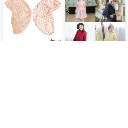
公主王子專櫃精品童裝
Annys甜美滿滿花瓣公主小外套
*5191粉
商品折價券
562
$
150元
活動
券
加入購物車
Yahoo台灣電子商務 版權所有 © 2026 服務條款(
更新
)