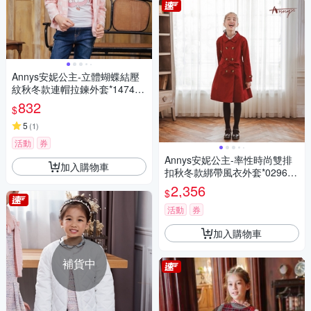
Annys安妮公主-立體蝴蝶結壓
紋秋冬款連帽拉鍊外套*1474粉
紅
832
$
5
(
1
)
活動
券
Annys安妮公主-率性時尚雙排
加入購物車
扣秋冬款綁帶風衣外套*0296紅
色
2,356
$
活動
券
加入購物車
補貨中