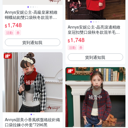
Annys安妮公主-高級皇家精緻
蝴蝶結釦雙口袋秋冬款混羊毛
大衣*6676紅色
1,748
$
Annys安妮公主-晶亮滾邊精緻
皇冠扣雙口袋秋冬款混羊毛大
活動
券
衣*6680紅色
1,748
$
貨到通知我
活動
券
貨到通知我
補貨中
補貨中
Annys甜美小香風棋盤格紋針織
口袋拉鍊小外套*7296黑