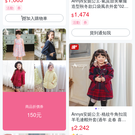
$
Annys安妮公主-氣質甜美傘擺
造型秋冬款口袋風衣外套*0298
活動
券
紅色
1,474
$
加入購物車
活動
券
貨到通知我
商品折價券
150元
Annys安妮公主-格紋牛角扣混
羊毛連帽外套(過年 走春 喜氣)*
1672藍色
2,242
$