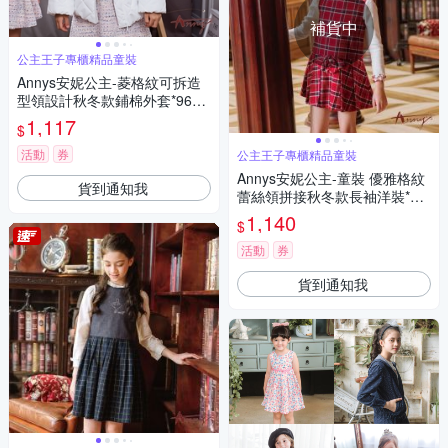
補貨中
公主王子專櫃精品童裝
Annys安妮公主-菱格紋可拆造
型領設計秋冬款鋪棉外套*9682
白色
1,117
$
活動
券
公主王子專櫃精品童裝
Annys安妮公主-童裝 優雅格紋
貨到通知我
蕾絲領拼接秋冬款長袖洋裝*22
32紅色
1,140
$
活動
券
貨到通知我