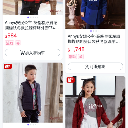
Annys安妮公主-英倫格紋質感
圓標秋冬款拉鍊棒球外套*7478
紅色
984
$
Annys安妮公主-高級皇家精緻
蝴蝶結釦雙口袋秋冬款混羊毛
活動
券
大衣*6676藍色
1,748
$
加入購物車
活動
券
貨到通知我
補貨中