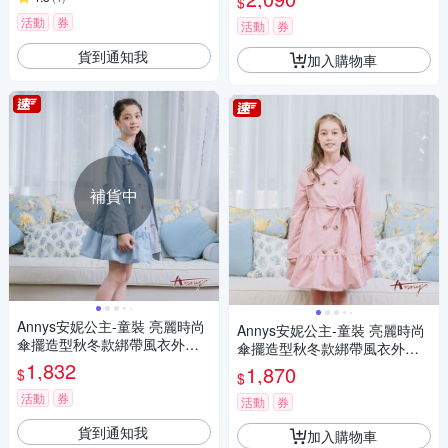
$
活動
券
活動
券
貨到通知我
加入購物車
補貨中
Annys安妮公主-童裝 亮麗時尚
Annys安妮公主-童裝 亮麗時尚
傘擺造型秋冬款綁帶風衣外套*
傘擺造型秋冬款綁帶風衣外套*
2298水藍
1,832
2298粉紅
1,870
$
$
活動
券
活動
券
貨到通知我
加入購物車