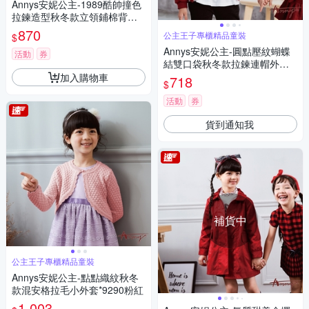
Annys安妮公主-1989酷帥撞色
拉鍊造型秋冬款立領鋪棉背心*
0477藍色
870
公主王子專櫃精品童裝
$
Annys安妮公主-圓點壓紋蝴蝶
活動
券
結雙口袋秋冬款拉鍊連帽外套*
9417紅色
加入購物車
718
$
活動
券
貨到通知我
補貨中
公主王子專櫃精品童裝
Annys安妮公主-點點織紋秋冬
款混安格拉毛小外套*9290粉紅
1,003