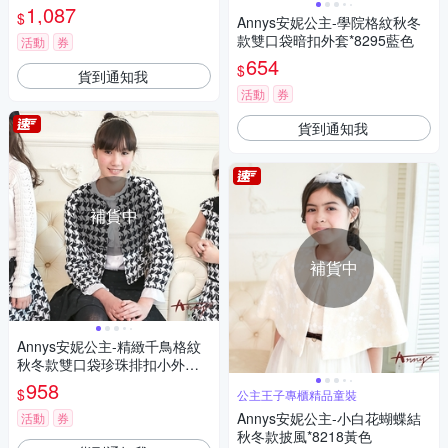
1,087
$
Annys安妮公主-學院格紋秋冬
款雙口袋暗扣外套*8295藍色
活動
券
654
$
貨到通知我
活動
券
貨到通知我
補貨中
補貨中
Annys安妮公主-精緻千鳥格紋
秋冬款雙口袋珍珠排扣小外套*
8297黑色
958
$
公主王子專櫃精品童裝
Annys安妮公主-小白花蝴蝶結
活動
券
秋冬款披風*8218黃色