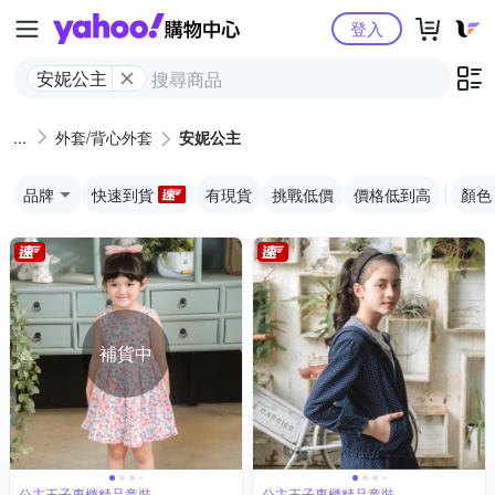
Yahoo購物中心
登入
安妮公主
外套/背心外套
安妮公主
品牌
快速到貨
有現貨
挑戰低價
價格低到高
顏色
補貨中
公主王子專櫃精品童裝
公主王子專櫃精品童裝