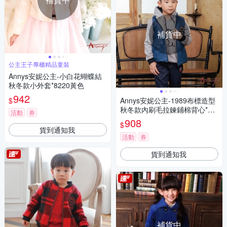
補貨中
公主王子專櫃精品童裝
Annys安妮公主-小白花蝴蝶結
秋冬款小外套*8220黃色
942
$
Annys安妮公主-1989布標造型
秋冬款內刷毛拉鍊鋪棉背心*14
活動
券
79藍色
908
$
貨到通知我
活動
券
貨到通知我
補貨中