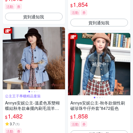
1,854
$
活動
券
活動
券
貨到通知我
貨到通知我
補貨中
公主王子專櫃精品童裝
Annys安妮公主-溫柔色系雙蝴
Annys安妮公主-秋冬款個性刷
蝶結秋冬款傘擺內刷毛混羊毛
破珍珠牛仔外套*8472藍色
大衣*9670水藍
1,482
1,858
$
$
3.7
(
1
)
活動
券
活動
券