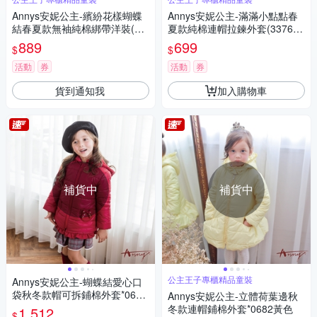
Annys安妮公主-繽紛花樣蝴蝶
Annys安妮公主-滿滿小點點春
結春夏款無袖純棉綁帶洋裝(33
夏款純棉連帽拉鍊外套(3376藍
12粉紅色)
色)
889
699
$
$
活動
券
活動
券
貨到通知我
加入購物車
補貨中
補貨中
公主王子專櫃精品童裝
Annys安妮公主-蝴蝶結愛心口
袋秋冬款帽可拆鋪棉外套*0680
Annys安妮公主-立體荷葉邊秋
紅色
冬款連帽鋪棉外套*0682黃色
1,512
$