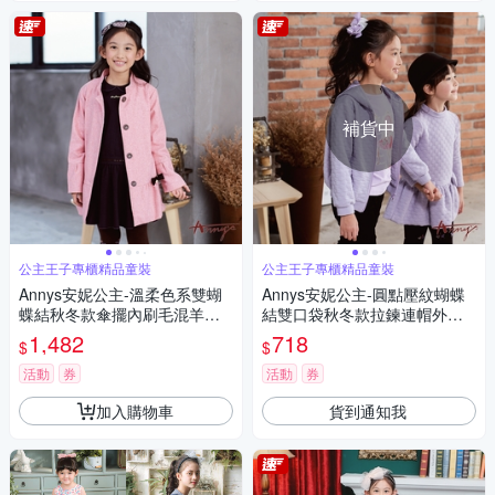
補貨中
公主王子專櫃精品童裝
公主王子專櫃精品童裝
Annys安妮公主-溫柔色系雙蝴
Annys安妮公主-圓點壓紋蝴蝶
蝶結秋冬款傘擺內刷毛混羊毛
結雙口袋秋冬款拉鍊連帽外套*
大衣*9670粉紅
9417紫色
1,482
718
$
$
活動
券
活動
券
加入購物車
貨到通知我