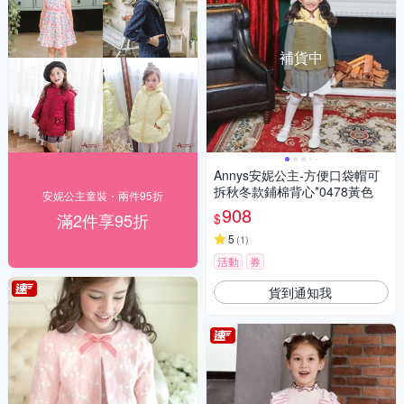
補貨中
Annys安妮公主-方便口袋帽可
拆秋冬款鋪棉背心*0478黃色
安妮公主童裝・兩件95折
908
滿2件享95折
$
5
(
1
)
活動
券
貨到通知我