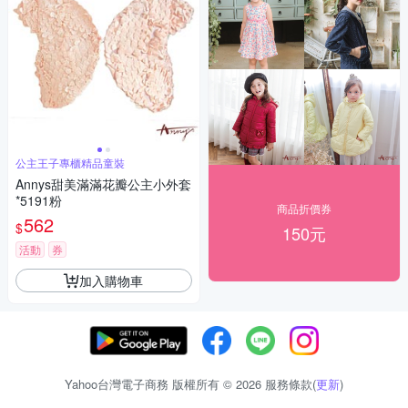
公主王子專櫃精品童裝
Annys甜美滿滿花瓣公主小外套
*5191粉
商品折價券
562
$
150元
活動
券
加入購物車
Yahoo台灣電子商務 版權所有 © 2026 服務條款(
更新
)