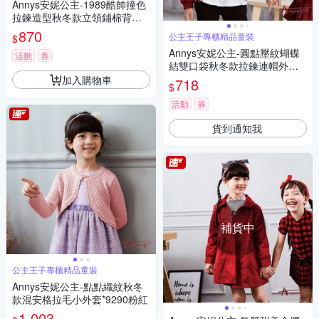
Annys安妮公主-1989酷帥撞色
拉鍊造型秋冬款立領鋪棉背心*
0477藍色
870
公主王子專櫃精品童裝
$
Annys安妮公主-圓點壓紋蝴蝶
活動
券
結雙口袋秋冬款拉鍊連帽外套*
9417紅色
加入購物車
718
$
活動
券
貨到通知我
補貨中
公主王子專櫃精品童裝
Annys安妮公主-點點織紋秋冬
款混安格拉毛小外套*9290粉紅
1,003