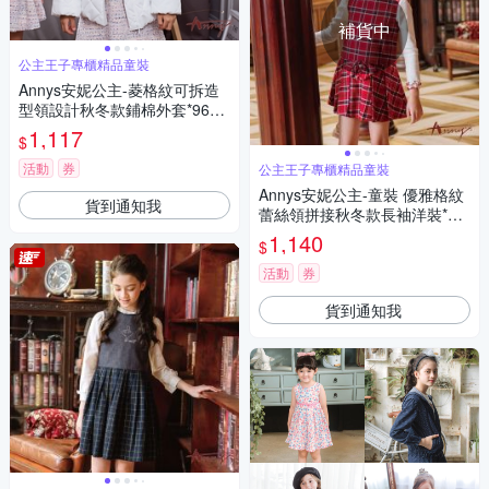
補貨中
公主王子專櫃精品童裝
Annys安妮公主-菱格紋可拆造
型領設計秋冬款鋪棉外套*9682
白色
1,117
$
活動
券
公主王子專櫃精品童裝
Annys安妮公主-童裝 優雅格紋
貨到通知我
蕾絲領拼接秋冬款長袖洋裝*22
32紅色
1,140
$
活動
券
貨到通知我