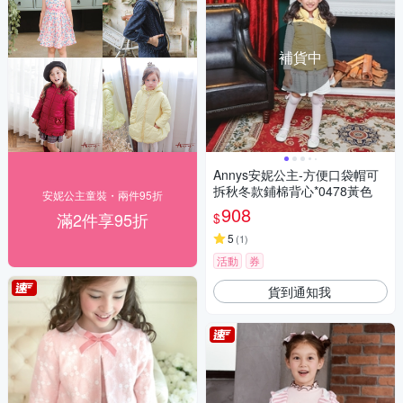
補貨中
Annys安妮公主-方便口袋帽可
拆秋冬款鋪棉背心*0478黃色
安妮公主童裝・兩件95折
908
滿2件享95折
$
5
(
1
)
活動
券
貨到通知我