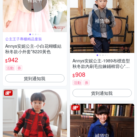
補貨中
公主王子專櫃精品童裝
Annys安妮公主-小白花蝴蝶結
秋冬款小外套*8220黃色
942
$
Annys安妮公主-1989布標造型
秋冬款內刷毛拉鍊鋪棉背心*14
活動
券
79藍色
908
$
貨到通知我
活動
券
貨到通知我
補貨中