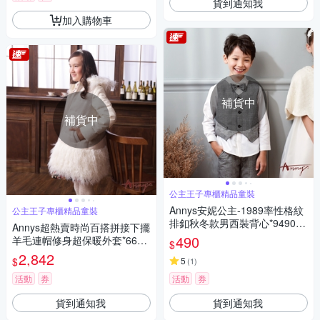
貨到通知我
加入購物車
補貨中
補貨中
公主王子專櫃精品童裝
Annys安妮公主-1989率性格紋
公主王子專櫃精品童裝
排釦秋冬款男西裝背心*9490黑
Annys超熱賣時尚百搭拼接下擺
色
490
羊毛連帽修身超保暖外套*6686
$
白
2,842
$
5
(
1
)
活動
券
活動
券
貨到通知我
貨到通知我