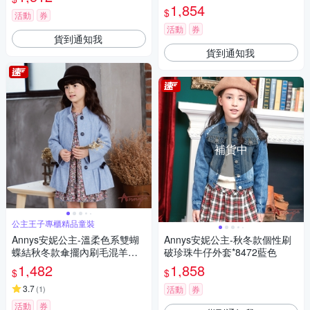
1,854
$
活動
券
活動
券
貨到通知我
貨到通知我
補貨中
公主王子專櫃精品童裝
Annys安妮公主-溫柔色系雙蝴
Annys安妮公主-秋冬款個性刷
蝶結秋冬款傘擺內刷毛混羊毛
破珍珠牛仔外套*8472藍色
大衣*9670水藍
1,482
1,858
$
$
3.7
(
1
)
活動
券
活動
券