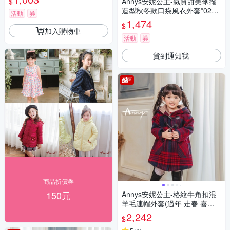
$
Annys安妮公主-氣質甜美傘擺
造型秋冬款口袋風衣外套*0298
活動
券
紅色
1,474
$
加入購物車
活動
券
貨到通知我
商品折價券
150元
Annys安妮公主-格紋牛角扣混
羊毛連帽外套(過年 走春 喜氣)*
1672藍色
2,242
$