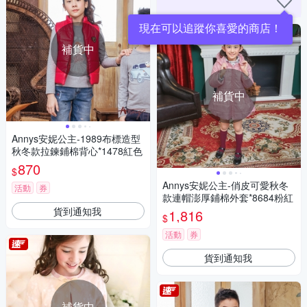
補貨中
補貨中
Annys安妮公主-1989布標造型
秋冬款拉鍊鋪棉背心*1478紅色
870
$
Annys安妮公主-俏皮可愛秋冬
活動
券
款連帽澎厚鋪棉外套*8684粉紅
貨到通知我
1,816
$
活動
券
貨到通知我
補貨中