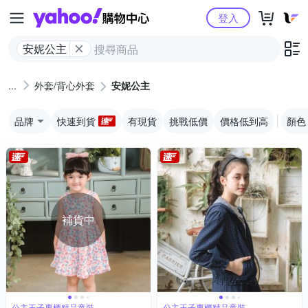
Yahoo購物中心
登入
安妮公主
外套/背心外套
安妮公主
品牌
快速到貨
有現貨
挑戰低價
價格低到高
顏色
補貨中
公主王子專櫃精品童裝
公主王子專櫃精品童裝