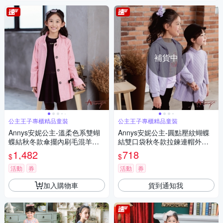
補貨中
公主王子專櫃精品童裝
公主王子專櫃精品童裝
Annys安妮公主-溫柔色系雙蝴
Annys安妮公主-圓點壓紋蝴蝶
蝶結秋冬款傘擺內刷毛混羊毛
結雙口袋秋冬款拉鍊連帽外套*
大衣*9670粉紅
9417紫色
1,482
718
$
$
活動
券
活動
券
加入購物車
貨到通知我