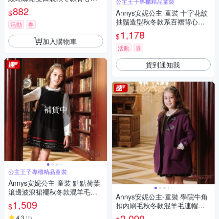
公主王子專櫃精品童裝
2254桃粉
882
$
Annys安妮公主-童裝 十字花紋
抽鬚造型秋冬款系百褶背心裙*
活動
券
2239藍色
1,178
$
加入購物車
活動
券
貨到通知我
補貨中
公主王子專櫃精品童裝
Annys安妮公主-童裝 點點荷葉
滾邊波浪裙襬秋冬款混羊毛背
Annys安妮公主-童裝 學院牛角
心裙*2620黑色
1,509
扣內刷毛秋冬款混羊毛連帽大
$
衣*2670紫色
2,090
4.3
(
1
)