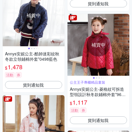
貨到通知我
補貨中
補貨中
Annys安妮公主-酷帥迷彩紋秋
冬款立領鋪棉外套*0498藍色
1,478
$
活動
券
公主王子專櫃精品童裝
貨到通知我
Annys安妮公主-菱格紋可拆造
型領設計秋冬款鋪棉外套*9682
紅色
1,117
$
活動
券
貨到通知我