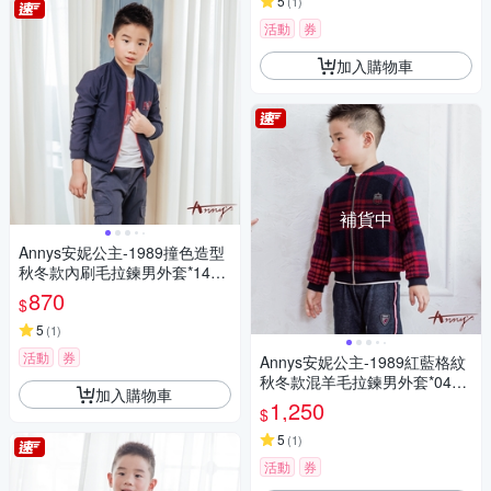
5
(
1
)
活動
券
加入購物車
補貨中
Annys安妮公主-1989撞色造型
秋冬款內刷毛拉鍊男外套*1499
藍色
870
$
5
(
1
)
活動
券
Annys安妮公主-1989紅藍格紋
秋冬款混羊毛拉鍊男外套*0497
加入購物車
藍色
1,250
$
5
(
1
)
活動
券