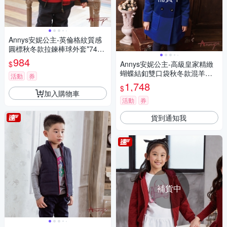
Annys安妮公主-英倫格紋質感
圓標秋冬款拉鍊棒球外套*7478
紅色
984
$
Annys安妮公主-高級皇家精緻
蝴蝶結釦雙口袋秋冬款混羊毛
活動
券
大衣*6676藍色
1,748
$
加入購物車
活動
券
貨到通知我
補貨中