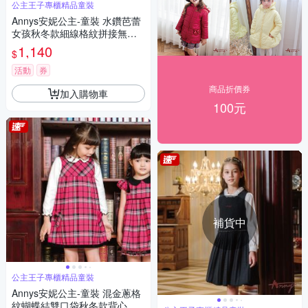
公主王子專櫃精品童裝
Annys安妮公主-童裝 水鑽芭蕾
女孩秋冬款細線格紋拼接無袖
洋裝*2238藍色
1,140
$
活動
券
商品折價券
加入購物車
100元
補貨中
公主王子專櫃精品童裝
Annys安妮公主-童裝 混金蔥格
紋蝴蝶結雙口袋秋冬款背心裙*