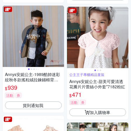
補貨中
Annys安妮公主-1989酷帥迷彩
公主王子專櫃精品童裝
紋秋冬款搖粒絨拉鍊鋪棉背心*
Annys安妮公主-甜美可愛清透
2479藍色
939
花瓣片片蕾絲小外套*7182粉紅
$
471
$
活動
券
活動
券
貨到通知我
加入購物車