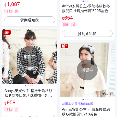
1,087
$
Annys安妮公主-學院格紋秋冬
款雙口袋暗扣外套*8295藍色
活動
券
654
$
貨到通知我
活動
券
貨到通知我
補貨中
補貨中
Annys安妮公主-精緻千鳥格紋
秋冬款雙口袋珍珠排扣小外套*
8297黑色
958
$
公主王子專櫃精品童裝
Annys安妮公主-小白花蝴蝶結
活動
券
秋冬款披風*8218黃色