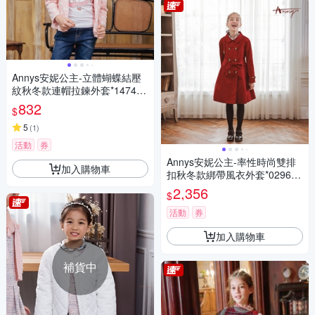
Annys安妮公主-立體蝴蝶結壓
紋秋冬款連帽拉鍊外套*1474粉
紅
832
$
5
(
1
)
活動
券
Annys安妮公主-率性時尚雙排
加入購物車
扣秋冬款綁帶風衣外套*0296紅
色
2,356
$
活動
券
加入購物車
補貨中