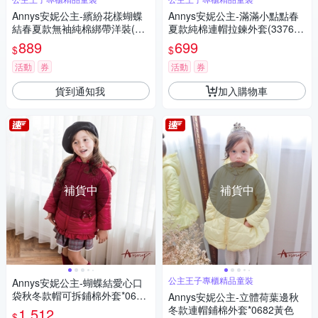
Annys安妮公主-繽紛花樣蝴蝶
Annys安妮公主-滿滿小點點春
結春夏款無袖純棉綁帶洋裝(33
夏款純棉連帽拉鍊外套(3376藍
12粉紅色)
色)
889
699
$
$
活動
券
活動
券
貨到通知我
加入購物車
補貨中
補貨中
公主王子專櫃精品童裝
Annys安妮公主-蝴蝶結愛心口
袋秋冬款帽可拆鋪棉外套*0680
Annys安妮公主-立體荷葉邊秋
紅色
冬款連帽鋪棉外套*0682黃色
1,512
$