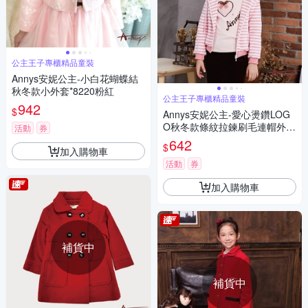
公主王子專櫃精品童裝
Annys安妮公主-小白花蝴蝶結
秋冬款小外套*8220粉紅
公主王子專櫃精品童裝
942
$
Annys安妮公主-愛心燙鑽LOG
O秋冬款條紋拉鍊刷毛連帽外套
活動
券
*9418粉紅
642
$
加入購物車
活動
券
加入購物車
補貨中
補貨中