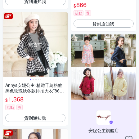
貨到通知我
866
$
活動
券
貨到通知我
補貨中
Annys安妮公主-精緻千鳥格紋
黑色玫瑰秋冬款排扣大衣*8657
黑色
1,368
$
活動
券
貨到通知我
安妮公主旗艦店