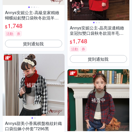
Annys安妮公主-高級皇家精緻
蝴蝶結釦雙口袋秋冬款混羊毛
大衣*6676紅色
1,748
$
Annys安妮公主-晶亮滾邊精緻
皇冠扣雙口袋秋冬款混羊毛大
活動
券
衣*6680紅色
1,748
$
貨到通知我
活動
券
貨到通知我
補貨中
補貨中
Annys甜美小香風棋盤格紋針織
口袋拉鍊小外套*7296黑