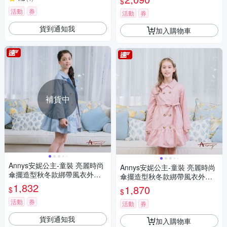
$
活動
券
活動
券
貨到通知我
加入購物車
補貨中
Annys安妮公主-童裝 亮麗時尚
Annys安妮公主-童裝 亮麗時尚
傘擺造型秋冬款綁帶風衣外套*
傘擺造型秋冬款綁帶風衣外套*
2298水藍
1,832
2298粉紅
1,870
$
$
活動
券
活動
券
貨到通知我
加入購物車