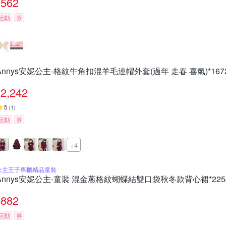
562
活動
券
Annys安妮公主-格紋牛角扣混羊毛連帽外套(過年 走春 喜氣)*167
2,242
5
(
1
)
活動
券
+4
公主王子專櫃精品童裝
Annys安妮公主-童裝 混金蔥格紋蝴蝶結雙口袋秋冬款背心裙*225
882
活動
券