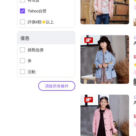
Yahoo自營
評價4顆
以上
優惠
挑戰低價
$
券
活動
清除所有條件
$