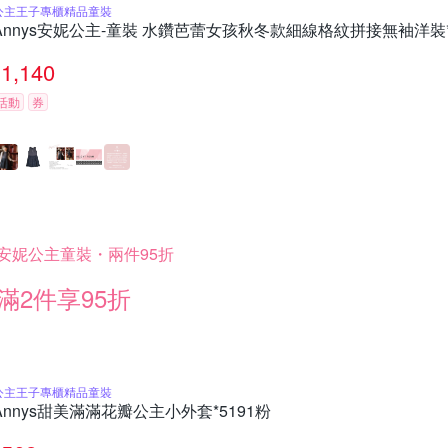
公主王子專櫃精品童裝
Annys安妮公主-童裝 水鑽芭蕾女孩秋冬款細線格紋拼接無袖洋裝*
1,140
活動
券
安妮公主童裝・兩件95折
滿2件享95折
公主王子專櫃精品童裝
Annys甜美滿滿花瓣公主小外套*5191粉