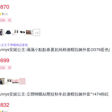
870
5
(
1
)
活動
券
+2
公主王子專櫃精品童裝
Annys安妮公主-滿滿小點點春夏款純棉連帽拉鍊外套(3376藍色)
699
活動
券
Annys安妮公主-立體蝴蝶結壓紋秋冬款連帽拉鍊外套*1474粉紅
832
5
(
1
)