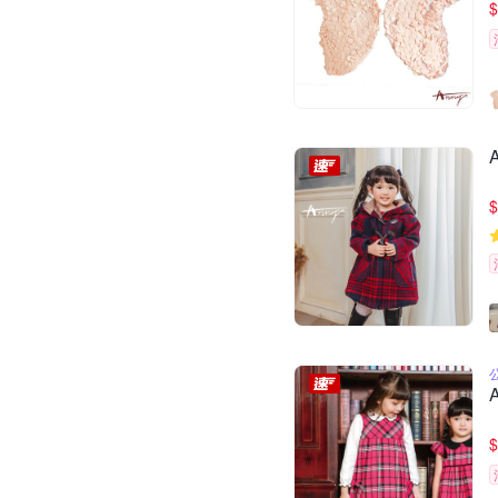
$
$
$