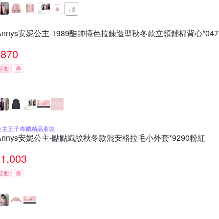
+3
Annys安妮公主-1989酷帥撞色拉鍊造型秋冬款立領鋪棉背心*04
870
活動
券
公主王子專櫃精品童裝
Annys安妮公主-點點織紋秋冬款混安格拉毛小外套*9290粉紅
1,003
活動
券