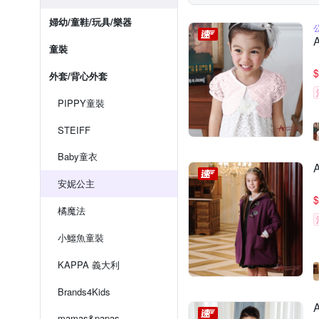
婦幼/童鞋/玩具/樂器
童裝
$
外套/背心外套
PIPPY童裝
STEIFF
Baby童衣
安妮公主
$
橘魔法
小鱷魚童裝
KAPPA 義大利
Brands4Kids
mamas&papas