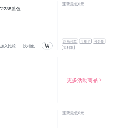
運費最低0元
2238藍色
超商付款
可刷卡
可分期
加入比較
找相似
零利率
更多活動商品
運費最低0元