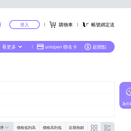
購物車
帳號綁定送
登入
看更多
uniopen 聯名卡
超贈點
斗篷披風
牛仔外套
羽絨外套
序
價格低到高
價格高到低
近期熱銷