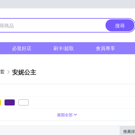
搜尋
必逛好店
刷卡/超取
會員專享
安妮公主
外套
運動外套
七分袖
毛料
棉質
五分袖
罩衫/小外套
羽絨
背心外套
一般洋裝
鋪綿外套
展開全部
推薦排