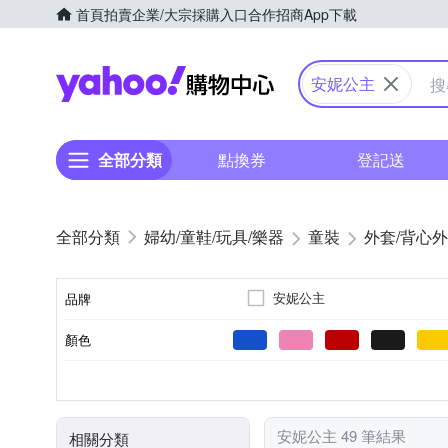
首頁
拍賣
企業/大宗採購入口
合作招商
App下載
Yahoo購物中心
安妮公主
全部分類
點換券
登記送
婦幼/童鞋/玩具/樂器
童裝
外套/背心
安妮公主
品牌
顏色
品牌名稱
風衣/大衣
聚酯纖維
女童
長袖
正常
正常版型
男童
無袖
厚
依吊牌標示
夾克/棒球外套/
薄
短袖
款式
主材質
適用性別
上衣袖長
厚度
版型
安妮公主 49 筆結果
相關分類