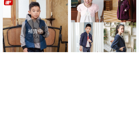
補貨中
商品折價券
Annys安妮公主-1989布標造型
秋冬款內刷毛拉鍊鋪棉背心*14
150元
79藍色
908
$
活動
券
貨到通知我