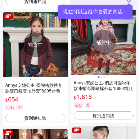
貨到通知我
現在可以追蹤你喜愛的商店！
補貨中
補貨中
Annys安妮公主-俏皮可愛秋冬
Annys安妮公主-學院格紋秋冬
款連帽澎厚鋪棉外套*8684粉紅
款雙口袋暗扣外套*8295藍色
1,816
$
654
$
活動
券
活動
券
貨到通知我
貨到通知我