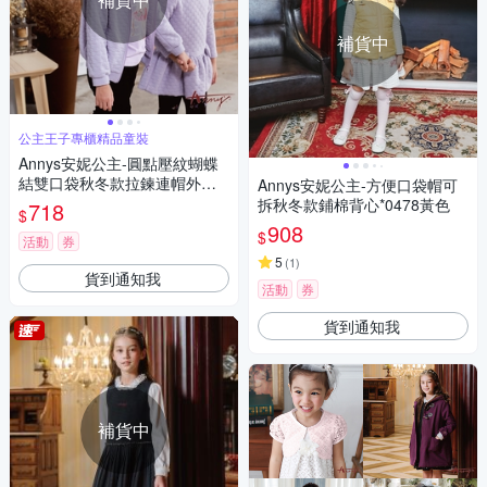
補貨中
公主王子專櫃精品童裝
Annys安妮公主-圓點壓紋蝴蝶
結雙口袋秋冬款拉鍊連帽外套*
Annys安妮公主-方便口袋帽可
9417紫色
拆秋冬款鋪棉背心*0478黃色
718
$
908
$
活動
券
5
(
1
)
貨到通知我
活動
券
貨到通知我
補貨中