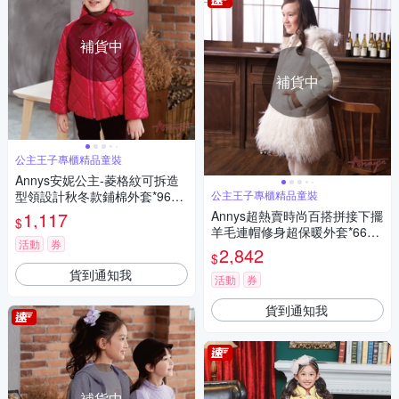
補貨中
補貨中
公主王子專櫃精品童裝
Annys安妮公主-菱格紋可拆造
型領設計秋冬款鋪棉外套*9682
公主王子專櫃精品童裝
紅色
1,117
Annys超熱賣時尚百搭拼接下擺
$
羊毛連帽修身超保暖外套*6686
活動
券
白
2,842
$
貨到通知我
活動
券
貨到通知我
補貨中