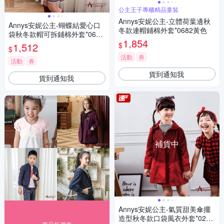
公主王子專櫃精品童裝
Annys安妮公主-立體荷葉邊秋
Annys安妮公主-蝴蝶結愛心口
冬款連帽鋪棉外套*0682黃色
袋秋冬款帽可拆鋪棉外套*0680
1,854
紅色
$
1,512
$
活動
券
活動
券
貨到通知我
貨到通知我
補貨中
Annys安妮公主-氣質甜美傘擺
造型秋冬款口袋風衣外套*0298