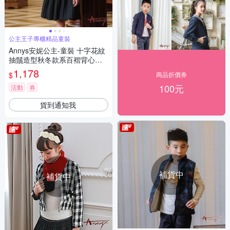
公主王子專櫃精品童裝
Annys安妮公主-童裝 十字花紋
抽鬚造型秋冬款系百褶背心裙*
2239藍色
1,178
$
商品折價券
100元
活動
券
貨到通知我
補貨中
補貨中