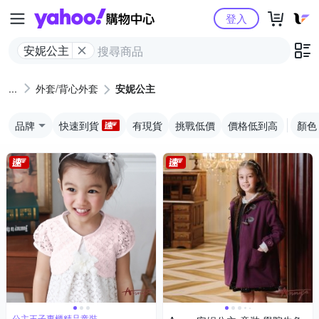
Yahoo購物中心
登入
安妮公主
外套/背心外套
安妮公主
品牌
快速到貨
有現貨
挑戰低價
價格低到高
顏色
公主王子專櫃精品童裝