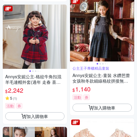
公主王子專櫃精品童裝
Annys安妮公主-童裝 水鑽芭蕾
Annys安妮公主-格紋牛角扣混
女孩秋冬款細線格紋拼接無袖
羊毛連帽外套(過年 走春 喜氣)*
洋裝*2238藍色
1672藍色
1,140
2,242
$
$
活動
券
5
(
1
)
活動
券
加入購物車
加入購物車