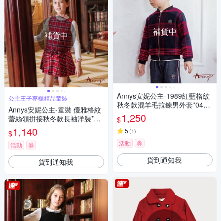
補貨中
補貨中
Annys安妮公主-1989紅藍格紋
公主王子專櫃精品童裝
秋冬款混羊毛拉鍊男外套*0497
Annys安妮公主-童裝 優雅格紋
藍色
1,250
蕾絲領拼接秋冬款長袖洋裝*22
$
32紅色
1,140
5
(
1
)
$
活動
券
活動
券
貨到通知我
貨到通知我