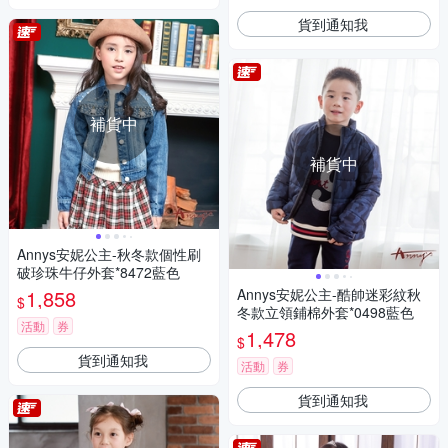
貨到通知我
補貨中
補貨中
Annys安妮公主-秋冬款個性刷
破珍珠牛仔外套*8472藍色
1,858
Annys安妮公主-酷帥迷彩紋秋
$
冬款立領鋪棉外套*0498藍色
活動
券
1,478
$
貨到通知我
活動
券
貨到通知我