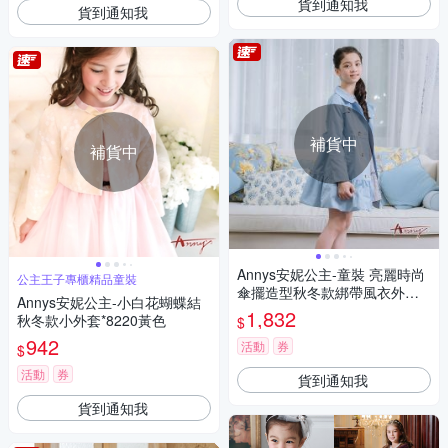
貨到通知我
貨到通知我
補貨中
補貨中
Annys安妮公主-童裝 亮麗時尚
公主王子專櫃精品童裝
傘擺造型秋冬款綁帶風衣外套*
Annys安妮公主-小白花蝴蝶結
2298水藍
1,832
秋冬款小外套*8220黃色
$
942
活動
券
$
活動
券
貨到通知我
貨到通知我