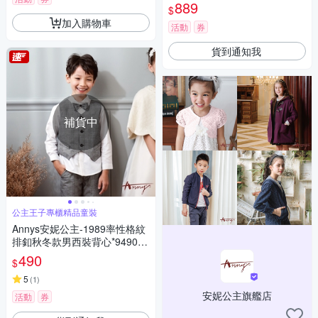
12粉紅色)
889
$
加入購物車
活動
券
貨到通知我
補貨中
公主王子專櫃精品童裝
Annys安妮公主-1989率性格紋
排釦秋冬款男西裝背心*9490黑
色
490
$
5
(
1
)
安妮公主旗艦店
活動
券