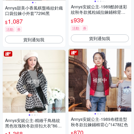
Annys安妮公主-1989酷帥迷彩
Annys甜美小香風棋盤格紋針織
紋秋冬款搖粒絨拉鍊鋪棉背心*
口袋拉鍊小外套*7296黑
2479藍色
939
1,087
$
$
活動
券
活動
券
貨到通知我
貨到通知我
補貨中
補貨中
Annys安妮公主-1989布標造型
Annys安妮公主-精緻千鳥格紋
秋冬款拉鍊鋪棉背心*1478紅色
黑色玫瑰秋冬款排扣大衣*8657
黑色
870
1,368
$