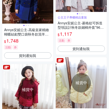
公主王子專櫃精品童裝
Annys安妮公主-菱格紋可拆造
型領設計秋冬款鋪棉外套*9682
Annys安妮公主-高級皇家精緻
白色
1,117
蝴蝶結釦雙口袋秋冬款混羊毛
$
大衣*6676藍色
1,748
活動
券
$
活動
券
貨到通知我
貨到通知我
補貨中
補貨中