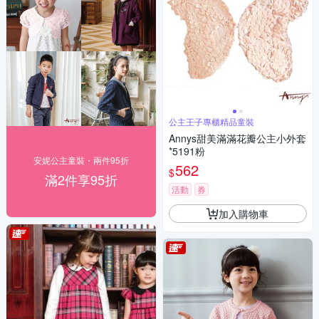
公主王子專櫃精品童裝
Annys甜美滿滿花瓣公主小外套
*5191粉
安妮公主童裝・兩件95折
562
$
滿2件享95折
活動
券
加入購物車