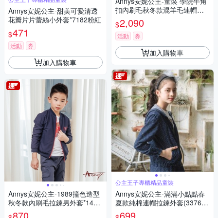
Annys安妮公主-童裝 學院牛角
扣內刷毛秋冬款混羊毛連帽大
Annys安妮公主-甜美可愛清透
衣*2670紫色
花瓣片片蕾絲小外套*7182粉紅
2,090
$
471
$
活動
券
活動
券
加入購物車
加入購物車
公主王子專櫃精品童裝
Annys安妮公主-1989撞色造型
Annys安妮公主-滿滿小點點春
秋冬款內刷毛拉鍊男外套*1499
夏款純棉連帽拉鍊外套(3376藍
藍色
色)
870
699
$
$