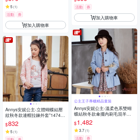
5
(
1
)
活動
券
活動
券
加入購物車
加入購物車
公主王子專櫃精品童裝
Annys安妮公主-溫柔色系雙蝴
Annys安妮公主-立體蝴蝶結壓
蝶結秋冬款傘擺內刷毛混羊毛
紋秋冬款連帽拉鍊外套*1474粉
大衣*9670水藍
紅
1,482
832
$
$
3.7
(
1
)
5
(
1
)
活動
券
活動
券