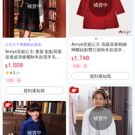
補貨中
補貨中
Annys安妮公主-高級皇家精緻
公主王子專櫃精品童裝
蝴蝶結釦雙口袋秋冬款混羊毛
Annys安妮公主-童裝 點點荷葉
大衣*6676紅色
1,748
滾邊波浪裙襬秋冬款混羊毛背
$
心裙*2620黑色
1,509
$
活動
券
4.3
(
1
)
貨到通知我
活動
券
貨到通知我
補貨中
補貨中