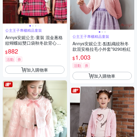
公主王子專櫃精品童裝
公主王子專櫃精品童裝
Annys安妮公主-童裝 混金蔥格
紋蝴蝶結雙口袋秋冬款背心裙*
Annys安妮公主-點點織紋秋冬
2254桃粉
款混安格拉毛小外套*9290粉紅
882
$
1,003
$
活動
券
活動
券
加入購物車
加入購物車