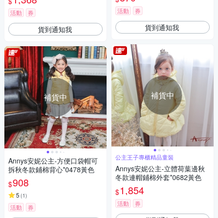
$
活動
券
活動
券
貨到通知我
貨到通知我
補貨中
補貨中
公主王子專櫃精品童裝
Annys安妮公主-方便口袋帽可
Annys安妮公主-立體荷葉邊秋
拆秋冬款鋪棉背心*0478黃色
冬款連帽鋪棉外套*0682黃色
908
$
1,854
$
5
(
1
)
活動
券
活動
券