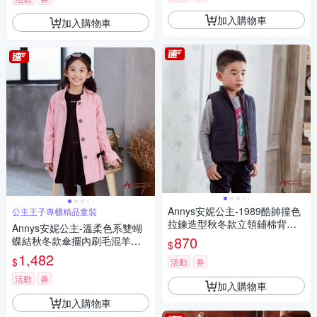
加入購物車
加入購物車
Annys安妮公主-1989酷帥撞色
公主王子專櫃精品童裝
拉鍊造型秋冬款立領鋪棉背心*
Annys安妮公主-溫柔色系雙蝴
0477藍色
870
蝶結秋冬款傘擺內刷毛混羊毛
$
大衣*9670粉紅
1,482
$
活動
券
活動
券
加入購物車
加入購物車