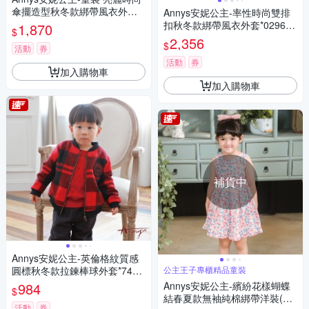
傘擺造型秋冬款綁帶風衣外套*
Annys安妮公主-率性時尚雙排
2298粉紅
扣秋冬款綁帶風衣外套*0296紅
1,870
$
色
2,356
$
活動
券
活動
券
加入購物車
加入購物車
補貨中
Annys安妮公主-英倫格紋質感
圓標秋冬款拉鍊棒球外套*7478
公主王子專櫃精品童裝
紅色
984
Annys安妮公主-繽紛花樣蝴蝶
$
結春夏款無袖純棉綁帶洋裝(33
活動
券