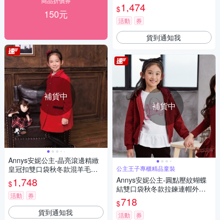
商品折價券
紅色
1,474
$
150元
活動
券
貨到通知我
補貨中
補貨中
Annys安妮公主-晶亮滾邊精緻
皇冠扣雙口袋秋冬款混羊毛大
公主王子專櫃精品童裝
衣*6680紅色
1,748
Annys安妮公主-圓點壓紋蝴蝶
$
結雙口袋秋冬款拉鍊連帽外套*
活動
券
9417紅色
718
$
貨到通知我
活動
券