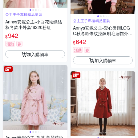
公主王子專櫃精品童裝
公主王子專櫃精品童裝
Annys安妮公主-小白花蝴蝶結
秋冬款小外套*8220粉紅
Annys安妮公主-愛心燙鑽LOG
O秋冬款條紋拉鍊刷毛連帽外套
942
$
*9418粉紅
642
$
活動
券
活動
券
加入購物車
加入購物車
Annys安妮公主-童裝 亮麗時尚