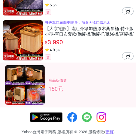
5
(
2
)
券
升級單口布套更暖身，加拿大進口鐵杉木
【大京電販】遠紅外線加熱原木桑拿桶-特仕版
小型-單口布套款(泡腳機/泡腳桶/足浴機/蒸腳機/
烘腳機/暖腳機)
3,990
$
4.9
(
9
)
券
商品折價券
150元
Yahoo台灣電子商務 版權所有 © 2026 服務條款(
更新
)