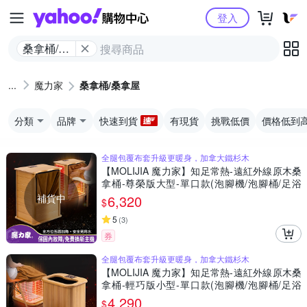
Yahoo購物中心
登入
桑拿桶/桑
拿屋
魔力家
桑拿桶/桑拿屋
分類
品牌
快速到貨
有現貨
挑戰低價
價格低到
全腿包覆布套升級更暖身，加拿大鐵杉木
【MOLIJIA 魔力家】知足常熱-遠紅外線原木桑
拿桶-尊榮版大型-單口款(泡腳機/泡腳桶/足浴
機/蒸腳機/烘腳機/暖腳機)
補貨中
6,320
$
5
(
3
)
券
全腿包覆布套升級更暖身，加拿大鐵杉木
【MOLIJIA 魔力家】知足常熱-遠紅外線原木桑
拿桶-輕巧版小型-單口款(泡腳機/泡腳桶/足浴
機/蒸腳機/烘腳機/暖腳機)
4,290
$