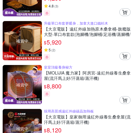
4.8
(
3
)
券
升級單口布套更暖身，加拿大進口鐵杉木
【大京電販】遠紅外線加熱原木桑拿桶-旗艦版
大型-單口布套款(泡腳機/泡腳桶/足浴機/蒸腳機/
烘腳機/暖腳機)
補貨中
5,920
$
5
(
2
)
券
皇室頂級養身秘方
【MOLIJIA 魔力家】阿房宮-遠紅外線養生桑拿
屋(流汗馬上好/汗蒸箱/蒸汗機)
補貨中
8,800
$
券
採用高質感遠紅外線碳晶加熱板
【大京電販】皇家御用遠紅外線養生桑拿屋(流
汗馬上好/汗蒸箱/蒸汗機)
補貨中
8,120
$