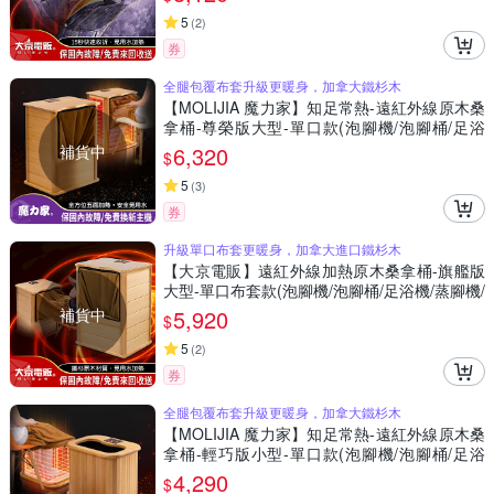
5
(
2
)
券
全腿包覆布套升級更暖身，加拿大鐵杉木
【MOLIJIA 魔力家】知足常熱-遠紅外線原木桑
拿桶-尊榮版大型-單口款(泡腳機/泡腳桶/足浴
機/蒸腳機/烘腳機/暖腳機)
補貨中
6,320
$
5
(
3
)
券
升級單口布套更暖身，加拿大進口鐵杉木
【大京電販】遠紅外線加熱原木桑拿桶-旗艦版
大型-單口布套款(泡腳機/泡腳桶/足浴機/蒸腳機/
烘腳機/暖腳機)
補貨中
5,920
$
5
(
2
)
券
全腿包覆布套升級更暖身，加拿大鐵杉木
【MOLIJIA 魔力家】知足常熱-遠紅外線原木桑
拿桶-輕巧版小型-單口款(泡腳機/泡腳桶/足浴
機/蒸腳機/烘腳機/暖腳機)
4,290
$