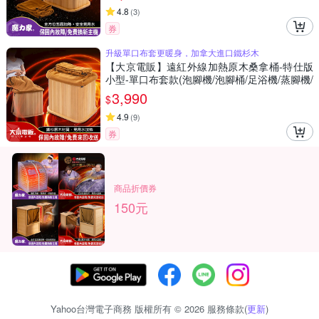
4.8
(
3
)
券
升級單口布套更暖身，加拿大進口鐵杉木
【大京電販】遠紅外線加熱原木桑拿桶-特仕版
小型-單口布套款(泡腳機/泡腳桶/足浴機/蒸腳機/
烘腳機/暖腳機)
3,990
$
4.9
(
9
)
券
商品折價券
150元
Yahoo台灣電子商務 版權所有 © 2026 服務條款(
更新
)