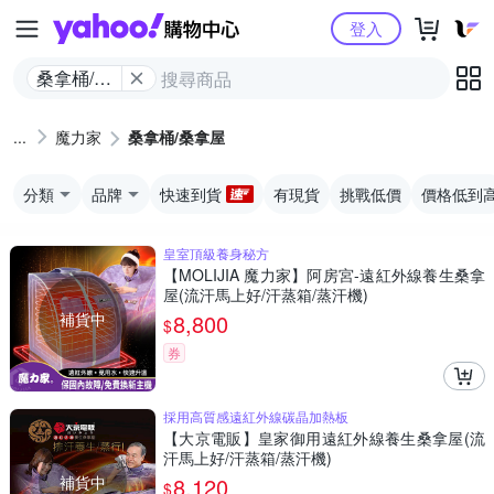
Yahoo購物中心
登入
桑拿桶/桑
拿屋
魔力家
桑拿桶/桑拿屋
分類
品牌
快速到貨
有現貨
挑戰低價
價格低到
皇室頂級養身秘方
【MOLIJIA 魔力家】阿房宮-遠紅外線養生桑拿
屋(流汗馬上好/汗蒸箱/蒸汗機)
補貨中
8,800
$
券
採用高質感遠紅外線碳晶加熱板
【大京電販】皇家御用遠紅外線養生桑拿屋(流
汗馬上好/汗蒸箱/蒸汗機)
補貨中
8,120
$