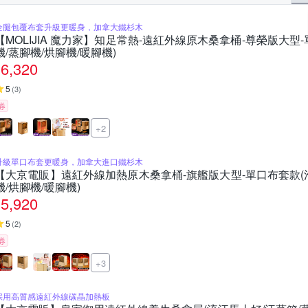
全腿包覆布套升級更暖身，加拿大鐵杉木
【MOLIJIA 魔力家】知足常熱-遠紅外線原木桑拿桶-尊榮版大型-
機/蒸腳機/烘腳機/暖腳機)
6,320
5
(
3
)
券
+2
升級單口布套更暖身，加拿大進口鐵杉木
【大京電販】遠紅外線加熱原木桑拿桶-旗艦版大型-單口布套款(泡
機/烘腳機/暖腳機)
5,920
5
(
2
)
券
+3
採用高質感遠紅外線碳晶加熱板