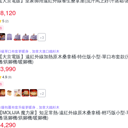
【大京電販】皇家御用遠紅外線養生桑拿屋(流汗馬上好/汗蒸箱/蒸
8,120
5
(
2
)
券
+3
升級單口布套更暖身，加拿大進口鐵杉木
【大京電販】遠紅外線加熱原木桑拿桶-特仕版小型-單口布套款(泡
機/烘腳機/暖腳機)
3,990
4.9
(
9
)
券
+2
全腿包覆布套升級更暖身，加拿大鐵杉木
【MOLIJIA 魔力家】知足常熱-遠紅外線原木桑拿桶-輕巧版小型-
機/蒸腳機/烘腳機/暖腳機)
4,290