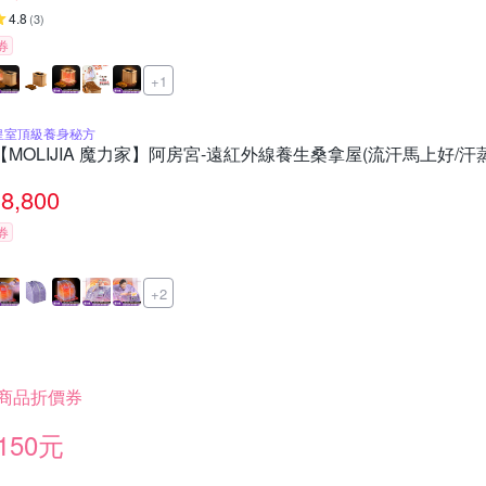
4.8
(
3
)
券
+1
皇室頂級養身秘方
【MOLIJIA 魔力家】阿房宮-遠紅外線養生桑拿屋(流汗馬上好/汗
8,800
券
+2
商品折價券
150元