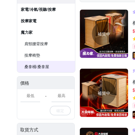
家電/冷氣/視聽/按摩
按摩家電
$
魔力家
補貨中
肩頸腰背按摩
按摩椅墊
桑拿桶/桑拿屋
價格
$
補貨中
-
確定
取貨方式