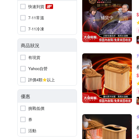
快速到貨
$
補貨中
7-11常溫
7-11冷凍
商品狀況
有現貨
Yahoo自營
$
評價4顆
以上
優惠
挑戰低價
券
活動
$