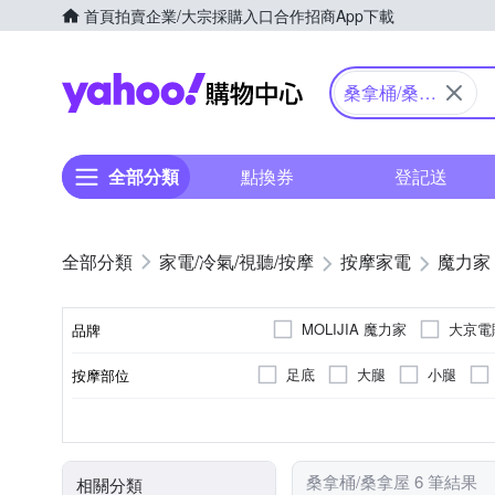
首頁
拍賣
企業/大宗採購入口
合作招商
App下載
Yahoo購物中心
桑拿桶/桑拿
屋
全部分類
點換券
登記送
家電/冷氣/視聽/按摩
按摩家電
魔力家
MOLIJIA 魔力家
大京電
品牌
足底
大腿
小腿
按摩部位
品牌名稱
紅外線
無
插電式
無
腳底按摩機
有線遙控器
加熱功能
桑拿屋
可
特殊功能
按摩方式
電源類型
顏色
遙控器
類型
桑拿桶/桑拿屋 6 筆結果
相關分類