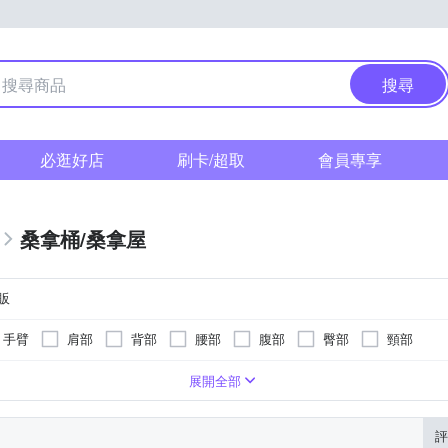
搜尋
必逛好店
刷卡/超取
會員專享
桑拿桶/桑拿屋
販
手臂
肩部
背部
腰部
腹部
臀部
頸部
泡到小腿肚
定時功能
微電腦式控制面板
溫熱功能
展開全部
評