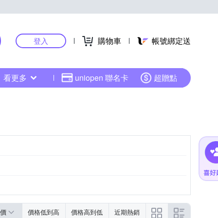
購物車
帳號綁定送
登入
看更多
uniopen 聯名卡
超贈點
價
價格低到高
價格高到低
近期熱銷