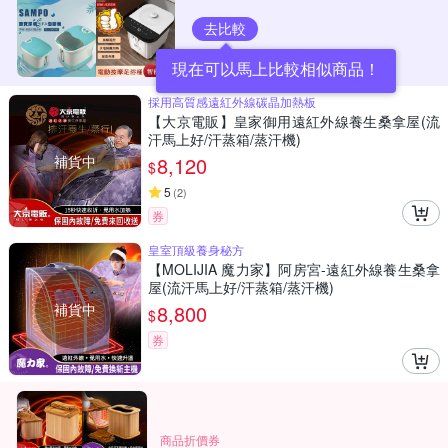
去比較
現在可以馬上比較相似商品！
採用高質感遠紅外線碳晶加熱板
【大京電販】皇家御用遠紅外線養生桑拿屋(流
汗馬上好/汗蒸箱/蒸汗機)
補貨中
8,120
$
5
(
2
)
券
皇室頂級養身秘方
【MOLIJIA 魔力家】阿房宮-遠紅外線養生桑拿
屋(流汗馬上好/汗蒸箱/蒸汗機)
補貨中
8,800
$
券
商品折價券