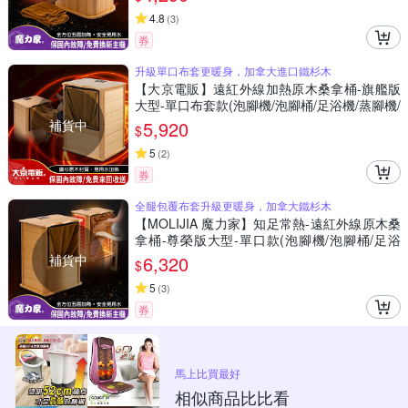
4.8
(
3
)
券
升級單口布套更暖身，加拿大進口鐵杉木
【大京電販】遠紅外線加熱原木桑拿桶-旗艦版
大型-單口布套款(泡腳機/泡腳桶/足浴機/蒸腳機/
烘腳機/暖腳機)
補貨中
5,920
$
5
(
2
)
券
全腿包覆布套升級更暖身，加拿大鐵杉木
【MOLIJIA 魔力家】知足常熱-遠紅外線原木桑
拿桶-尊榮版大型-單口款(泡腳機/泡腳桶/足浴
機/蒸腳機/烘腳機/暖腳機)
補貨中
6,320
$
5
(
3
)
券
馬上比買最好
相似商品比比看