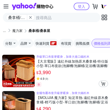
Yahoo購物中心
登入
桑拿桶/桑
拿屋
魔力家
桑拿桶/桑拿屋
分類
品牌
快速到貨
有現貨
挑戰低價
價格低到
升級單口布套更暖身，加拿大進口鐵杉木
【大京電販】遠紅外線加熱原木桑拿桶-特仕版
小型-單口布套款(泡腳機/泡腳桶/足浴機/蒸腳機/
烘腳機/暖腳機)
3,990
$
4.9
(
9
)
券
全腿包覆布套升級更暖身，加拿大鐵杉木
【MOLIJIA 魔力家】知足常熱-遠紅外線原木桑
拿桶-輕巧版小型-單口款(泡腳機/泡腳桶/足浴
機/蒸腳機/烘腳機/暖腳機)
4,290
$