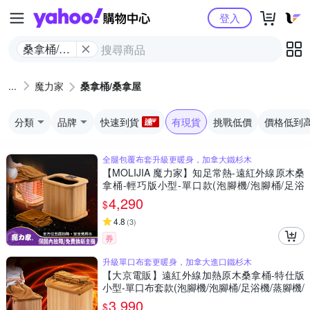
Yahoo購物中心
登入
桑拿桶/桑
拿屋
魔力家
桑拿桶/桑拿屋
分類
品牌
快速到貨
有現貨
挑戰低價
價格低到
全腿包覆布套升級更暖身，加拿大鐵杉木
【MOLIJIA 魔力家】知足常熱-遠紅外線原木桑
拿桶-輕巧版小型-單口款(泡腳機/泡腳桶/足浴
機/蒸腳機/烘腳機/暖腳機)
4,290
$
4.8
(
3
)
券
升級單口布套更暖身，加拿大進口鐵杉木
【大京電販】遠紅外線加熱原木桑拿桶-特仕版
小型-單口布套款(泡腳機/泡腳桶/足浴機/蒸腳機/
烘腳機/暖腳機)
3,990
$