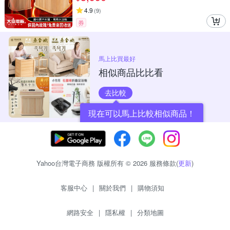
4.9
(
9
)
券
馬上比買最好
相似商品比比看
去比較
現在可以馬上比較相似商品！
Yahoo台灣電子商務 版權所有 © 2026 服務條款(
更新
)
客服中心
|
關於我們
|
購物須知
網路安全
|
隱私權
|
分類地圖