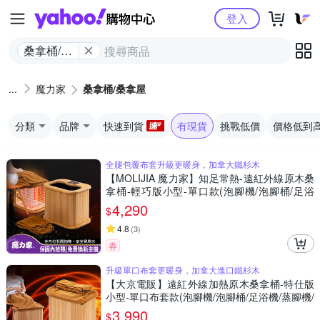
Yahoo購物中心
登入
桑拿桶/桑
拿屋
魔力家
桑拿桶/桑拿屋
分類
品牌
快速到貨
有現貨
挑戰低價
價格低到
全腿包覆布套升級更暖身，加拿大鐵杉木
【MOLIJIA 魔力家】知足常熱-遠紅外線原木桑
拿桶-輕巧版小型-單口款(泡腳機/泡腳桶/足浴
機/蒸腳機/烘腳機/暖腳機)
4,290
$
4.8
(
3
)
券
升級單口布套更暖身，加拿大進口鐵杉木
【大京電販】遠紅外線加熱原木桑拿桶-特仕版
小型-單口布套款(泡腳機/泡腳桶/足浴機/蒸腳機/
烘腳機/暖腳機)
3,990
$