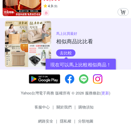
4.9
(
9
)
券
馬上比買最好
相似商品比比看
去比較
現在可以馬上比較相似商品！
Yahoo台灣電子商務 版權所有 © 2026 服務條款(
更新
)
客服中心
|
關於我們
|
購物須知
網路安全
|
隱私權
|
分類地圖