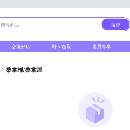
搜尋
必逛好店
刷卡/超取
會員專享
桑拿桶/桑拿屋