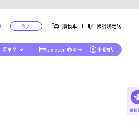
購物車
帳號綁定送
登入
看更多
uniopen 聯名卡
超贈點