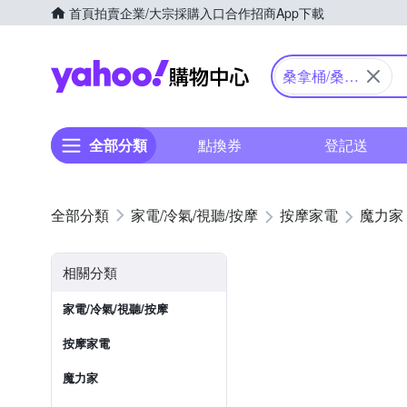
首頁
拍賣
企業/大宗採購入口
合作招商
App下載
Yahoo購物中心
桑拿桶/桑拿
屋
全部分類
點換券
登記送
家電/冷氣/視聽/按摩
按摩家電
魔力家
相關分類
家電/冷氣/視聽/按摩
按摩家電
魔力家