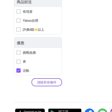
商品狀況
有現貨
Yahoo自營
評價4顆
以上
優惠
挑戰低價
券
活動
清除所有條件