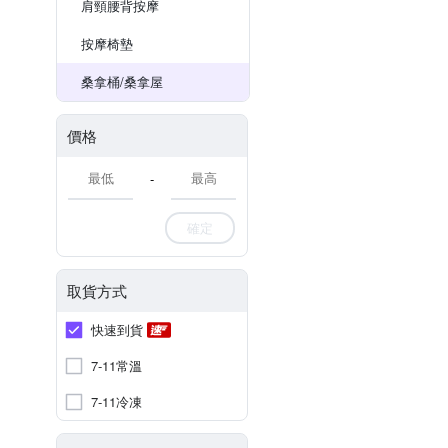
肩頸腰背按摩
按摩椅墊
桑拿桶/桑拿屋
價格
-
確定
取貨方式
快速到貨
7-11常溫
7-11冷凍