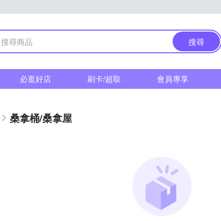
搜尋
必逛好店
刷卡/超取
會員專享
桑拿桶/桑拿屋