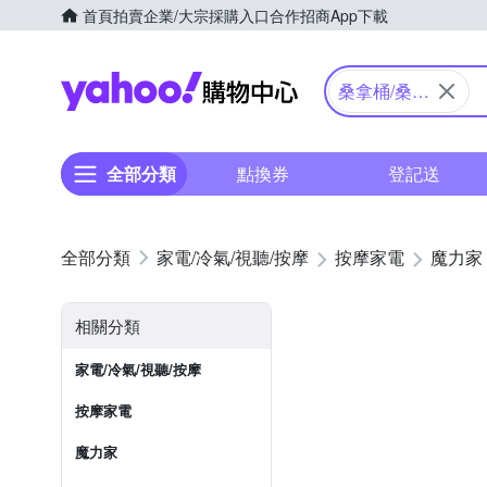
首頁
拍賣
企業/大宗採購入口
合作招商
App下載
Yahoo購物中心
桑拿桶/桑拿
屋
全部分類
點換券
登記送
家電/冷氣/視聽/按摩
按摩家電
魔力家
相關分類
家電/冷氣/視聽/按摩
按摩家電
魔力家