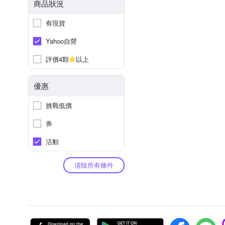
商品狀況
有現貨
Yahoo自營
評價4顆
以上
優惠
挑戰低價
券
活動
清除所有條件