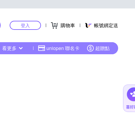
購物車
帳號綁定送
登入
看更多
uniopen 聯名卡
超贈點