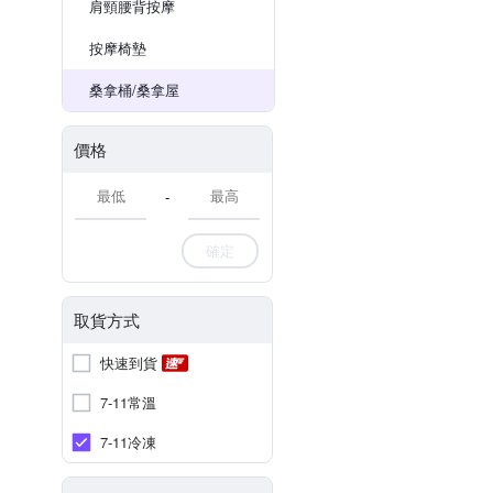
肩頸腰背按摩
按摩椅墊
桑拿桶/桑拿屋
價格
-
確定
取貨方式
快速到貨
7-11常溫
7-11冷凍