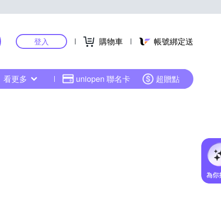
購物車
帳號綁定送
登入
看更多
uniopen 聯名卡
超贈點