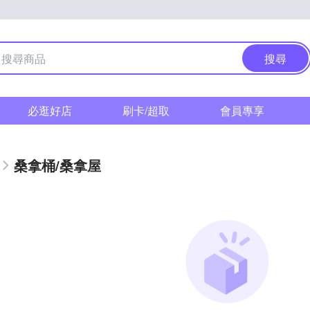
搜尋
必逛好店
刷卡/超取
會員專享
桑拿桶/桑拿屋