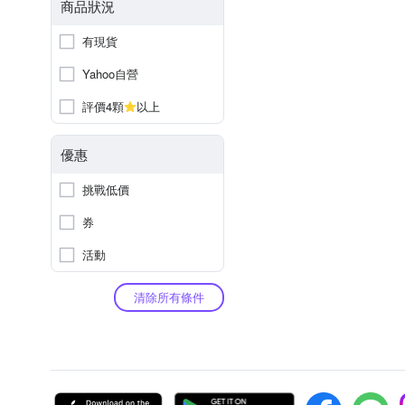
商品狀況
有現貨
Yahoo自營
評價4顆
以上
優惠
挑戰低價
券
活動
清除所有條件