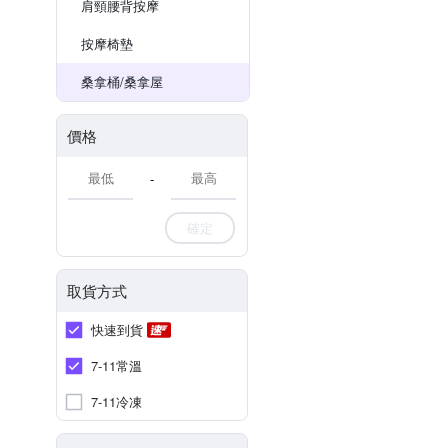
肩頸腰背按摩
按摩椅墊
桑拿桶/桑拿屋
價格
-
確定
取貨方式
快速到貨
7-11常溫
7-11冷凍