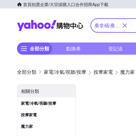
首頁
拍賣
企業/大宗採購入口
合作招商
App下載
Yahoo購物中心
桑拿桶/桑拿
屋
全部分類
點換券
登記送
家電/冷氣/視聽/按摩
按摩家電
魔力家
相關分類
家電/冷氣/視聽/按摩
按摩家電
魔力家