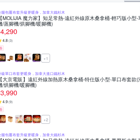
全腿包覆布套升級更暖身，加拿大鐵杉木
【MOLIJIA 魔力家】知足常熱-遠紅外線原木桑拿桶-輕巧版小型-
機/蒸腳機/烘腳機/暖腳機)
4,290
4.8
(
3
)
券
+1
升級單口布套更暖身，加拿大進口鐵杉木
【大京電販】遠紅外線加熱原木桑拿桶-特仕版小型-單口布套款(泡
機/烘腳機/暖腳機)
3,990
4.9
(
9
)
券
+2
全腿包覆布套升級更暖身，加拿大鐵杉木