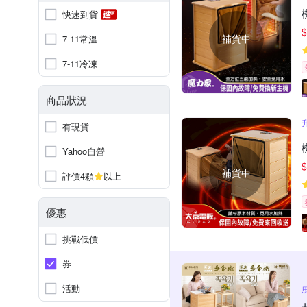
快速到貨
$
補貨中
7-11常溫
7-11冷凍
商品狀況
有現貨
Yahoo自營
$
補貨中
評價4顆
以上
優惠
挑戰低價
券
活動