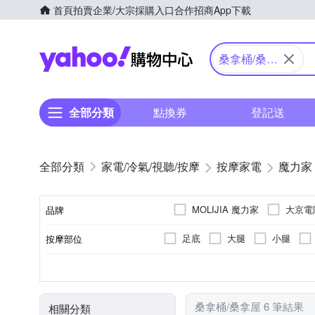
首頁
拍賣
企業/大宗採購入口
合作招商
App下載
Yahoo購物中心
桑拿桶/桑拿
屋
全部分類
點換券
登記送
家電/冷氣/視聽/按摩
按摩家電
魔力家
MOLIJIA 魔力家
大京電
品牌
足底
大腿
小腿
按摩部位
品牌名稱
紅外線
無
插電式
無
腳底按摩機
有線遙控器
加熱功能
桑拿屋
可
特殊功能
按摩方式
電源類型
顏色
遙控器
類型
桑拿桶/桑拿屋 6 筆結果
相關分類