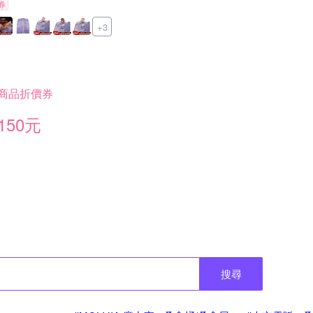
券
+3
商品折價券
150元
搜尋