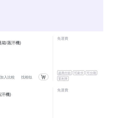
免運費
蒸箱/蒸汗機)
超商付款
可刷卡
可分期
加入比較
找相似
零利率
免運費
汗機)