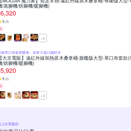
【MOLIJIA 魔力家】知足常熱-遠紅外線原木桑拿桶-尊榮版大型-
機/蒸腳機/烘腳機/暖腳機)
6,320
5
(
3
)
券
+2
升級單口布套更暖身，加拿大進口鐵杉木
【大京電販】遠紅外線加熱原木桑拿桶-旗艦版大型-單口布套款(泡
機/烘腳機/暖腳機)
5,920
5
(
2
)
券
+3
馬上比買最好