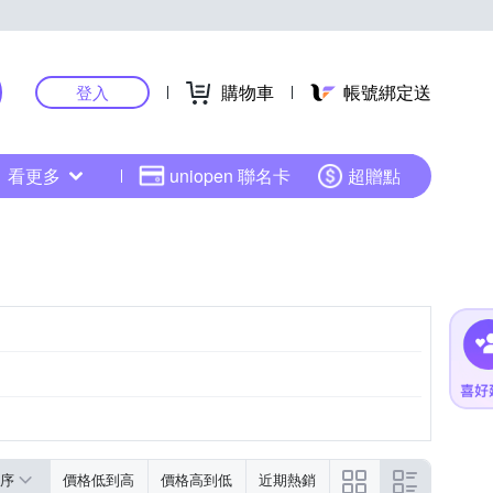
購物車
帳號綁定送
登入
看更多
uniopen 聯名卡
超贈點
序
價格低到高
價格高到低
近期熱銷