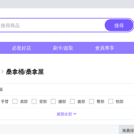
搜尋
必逛好店
刷卡/超取
會員專享
桑拿桶/桑拿屋
販
手臂
肩部
背部
腰部
腹部
臀部
頸部
泡到小腿肚
定時功能
微電腦式控制面板
溫熱功能
展開全部
推薦排