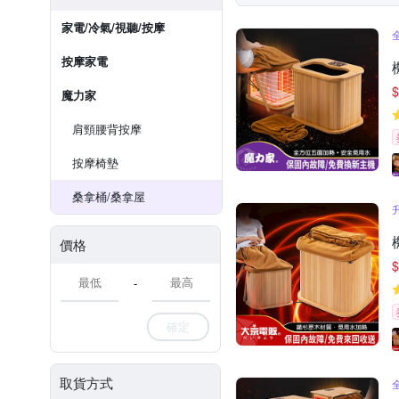
家電/冷氣/視聽/按摩
按摩家電
$
魔力家
肩頸腰背按摩
按摩椅墊
桑拿桶/桑拿屋
價格
$
-
確定
取貨方式