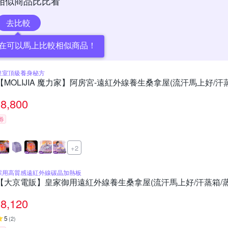
相似商品比比看
去比較
在可以馬上比較相似商品！
皇室頂級養身秘方
【MOLIJIA 魔力家】阿房宮-遠紅外線養生桑拿屋(流汗馬上好/汗
8,800
券
+2
採用高質感遠紅外線碳晶加熱板
【大京電販】皇家御用遠紅外線養生桑拿屋(流汗馬上好/汗蒸箱/蒸
8,120
5
(
2
)