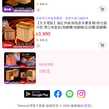
4.8
(
3
)
券
升級單口布套更暖身，加拿大進口鐵杉木
【大京電販】遠紅外線加熱原木桑拿桶-特仕版
小型-單口布套款(泡腳機/泡腳桶/足浴機/蒸腳機/
烘腳機/暖腳機)
3,990
$
4.9
(
9
)
券
商品折價券
150元
Yahoo台灣電子商務 版權所有 © 2026 服務條款(
更新
)