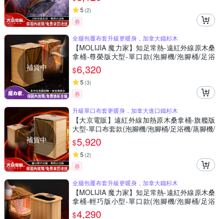
5
(
2
)
券
全腿包覆布套升級更暖身，加拿大鐵杉木
【MOLIJIA 魔力家】知足常熱-遠紅外線原木桑
拿桶-尊榮版大型-單口款(泡腳機/泡腳桶/足浴
機/蒸腳機/烘腳機/暖腳機)
補貨中
6,320
$
5
(
3
)
券
升級單口布套更暖身，加拿大進口鐵杉木
【大京電販】遠紅外線加熱原木桑拿桶-旗艦版
大型-單口布套款(泡腳機/泡腳桶/足浴機/蒸腳機/
烘腳機/暖腳機)
補貨中
5,920
$
5
(
2
)
券
全腿包覆布套升級更暖身，加拿大鐵杉木
【MOLIJIA 魔力家】知足常熱-遠紅外線原木桑
拿桶-輕巧版小型-單口款(泡腳機/泡腳桶/足浴
機/蒸腳機/烘腳機/暖腳機)
4,290
$