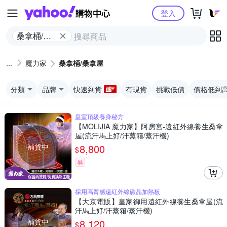
Yahoo購物中心
登入
桑拿桶/桑
拿屋
魔力家
桑拿桶/桑拿屋
分類
品牌
快速到貨
有現貨
挑戰低價
價格低到
皇室頂級養身秘方
【MOLIJIA 魔力家】阿房宮-遠紅外線養生桑拿
屋(流汗馬上好/汗蒸箱/蒸汗機)
補貨中
8,800
$
券
採用高質感遠紅外線碳晶加熱板
【大京電販】皇家御用遠紅外線養生桑拿屋(流
汗馬上好/汗蒸箱/蒸汗機)
補貨中
8,120
$