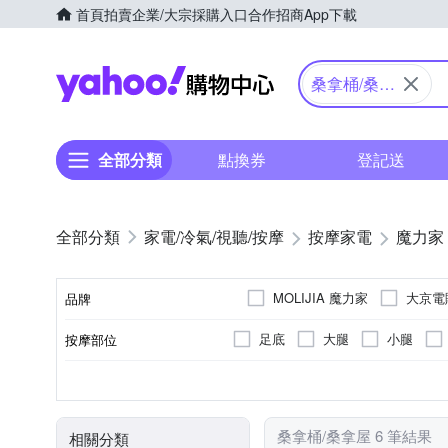
首頁
拍賣
企業/大宗採購入口
合作招商
App下載
Yahoo購物中心
桑拿桶/桑拿
屋
全部分類
點換券
登記送
家電/冷氣/視聽/按摩
按摩家電
魔力家
MOLIJIA 魔力家
大京電
品牌
足底
大腿
小腿
按摩部位
品牌名稱
紅外線
無
插電式
腳底穴珠
有線遙控器
加熱功能
無
可
特殊功能
按摩方式
顏色
電源類型
按摩功能
遙控器
桑拿桶/桑拿屋 6 筆結果
相關分類