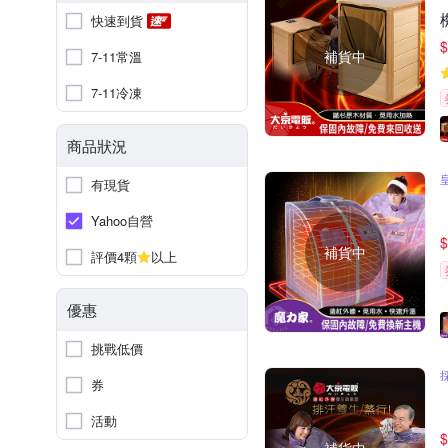
快速到貨
$
補貨中
7-11常溫
7-11冷凍
商品狀況
有現貨
Yahoo自營
$
補貨中
評價4顆
以上
優惠
挑戰低價
券
活動
$