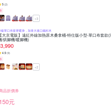
5
(
2
)
券
+3
升級單口布套更暖身，加拿大進口鐵杉木
【大京電販】遠紅外線加熱原木桑拿桶-特仕版小型-單口布套款(泡
機/烘腳機/暖腳機)
3,990
4.9
(
9
)
券
+2
商品折價券
150元