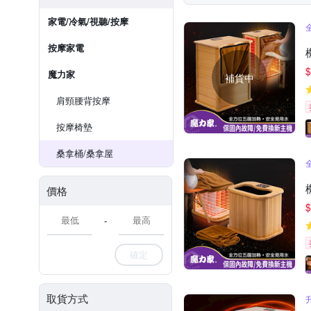
家電/冷氣/視聽/按摩
按摩家電
$
魔力家
補貨中
肩頸腰背按摩
按摩椅墊
桑拿桶/桑拿屋
價格
$
-
確定
取貨方式