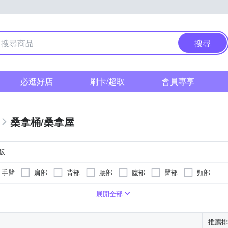
搜尋
必逛好店
刷卡/超取
會員專享
桑拿桶/桑拿屋
販
手臂
肩部
背部
腰部
腹部
臀部
頸部
泡到小腿肚
定時功能
微電腦式控制面板
溫熱功能
展開全部
推薦排