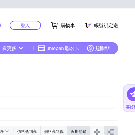
購物車
帳號綁定送
登入
看更多
uniopen 聯名卡
超贈點
序
價格低到高
價格高到低
近期熱銷