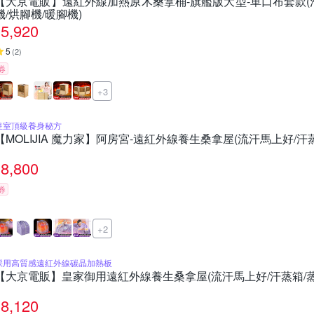
【大京電販】遠紅外線加熱原木桑拿桶-旗艦版大型-單口布套款(泡
機/烘腳機/暖腳機)
5,920
5
(
2
)
券
+3
皇室頂級養身秘方
【MOLIJIA 魔力家】阿房宮-遠紅外線養生桑拿屋(流汗馬上好/汗
8,800
券
+2
採用高質感遠紅外線碳晶加熱板
【大京電販】皇家御用遠紅外線養生桑拿屋(流汗馬上好/汗蒸箱/蒸
8,120