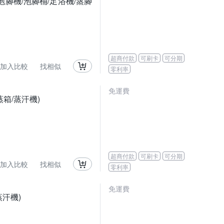
腳機/泡腳桶/足浴機/蒸腳
超商付款
可刷卡
可分期
加入比較
找相似
零利率
免運費
蒸箱/蒸汗機)
超商付款
可刷卡
可分期
加入比較
找相似
零利率
免運費
汗機)