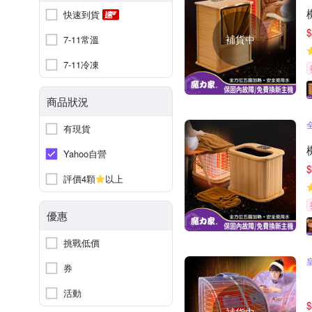
快速到貨
$
補貨中
7-11常溫
7-11冷凍
商品狀況
有現貨
Yahoo自營
$
評價4顆
以上
優惠
挑戰低價
券
活動
$