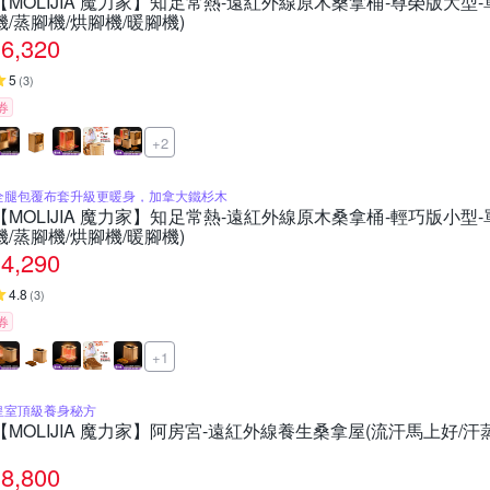
【MOLIJIA 魔力家】知足常熱-遠紅外線原木桑拿桶-尊榮版大型-
機/蒸腳機/烘腳機/暖腳機)
6,320
5
(
3
)
券
+2
全腿包覆布套升級更暖身，加拿大鐵杉木
【MOLIJIA 魔力家】知足常熱-遠紅外線原木桑拿桶-輕巧版小型-
機/蒸腳機/烘腳機/暖腳機)
4,290
4.8
(
3
)
券
+1
皇室頂級養身秘方
【MOLIJIA 魔力家】阿房宮-遠紅外線養生桑拿屋(流汗馬上好/汗
8,800