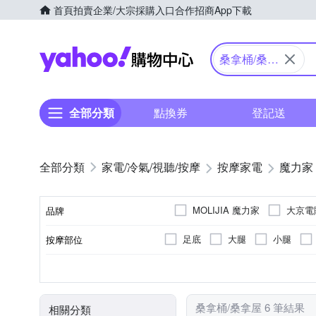
首頁
拍賣
企業/大宗採購入口
合作招商
App下載
Yahoo購物中心
桑拿桶/桑拿
屋
全部分類
點換券
登記送
家電/冷氣/視聽/按摩
按摩家電
魔力家
MOLIJIA 魔力家
大京電
品牌
足底
大腿
小腿
按摩部位
品牌名稱
紅外線
無
插電式
無
腳底按摩機
有線遙控器
加熱功能
桑拿屋
可
特殊功能
按摩方式
電源類型
顏色
遙控器
類型
桑拿桶/桑拿屋 6 筆結果
相關分類