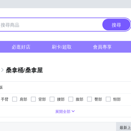
搜尋
必逛好店
刷卡/超取
會員專享
桑拿桶/桑拿屋
販
手臂
肩部
背部
腰部
腹部
臀部
頸部
泡到小腿肚
定時功能
微電腦式控制面板
溫熱功能
展開全部
最新上