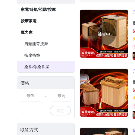
家電/冷氣/視聽/按摩
按摩家電
$
魔力家
補貨中
肩頸腰背按摩
按摩椅墊
桑拿桶/桑拿屋
價格
$
-
確定
取貨方式