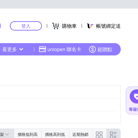
購物車
帳號綁定送
登入
看更多
uniopen 聯名卡
超贈點
架
價格低到高
價格高到低
近期熱銷