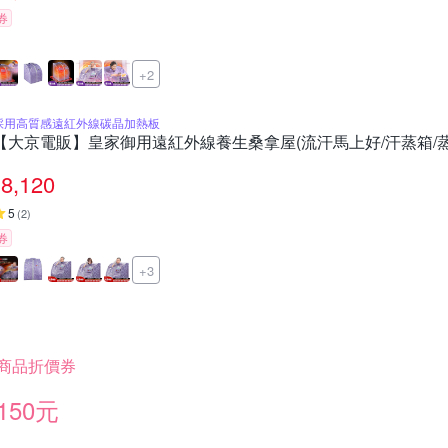
券
+2
採用高質感遠紅外線碳晶加熱板
【大京電販】皇家御用遠紅外線養生桑拿屋(流汗馬上好/汗蒸箱/蒸
8,120
5
(
2
)
券
+3
商品折價券
150元