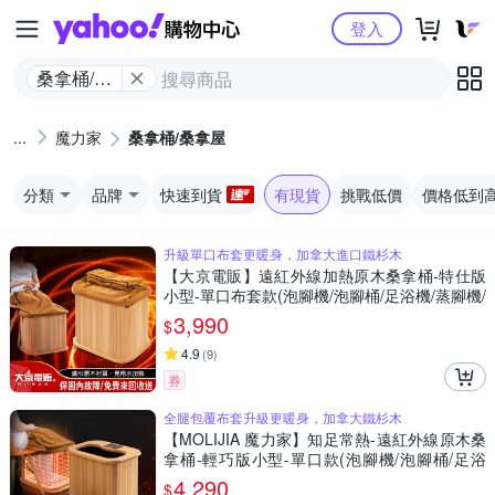
Yahoo購物中心
登入
桑拿桶/桑
拿屋
魔力家
桑拿桶/桑拿屋
分類
品牌
快速到貨
有現貨
挑戰低價
價格低到
升級單口布套更暖身，加拿大進口鐵杉木
【大京電販】遠紅外線加熱原木桑拿桶-特仕版
小型-單口布套款(泡腳機/泡腳桶/足浴機/蒸腳機/
烘腳機/暖腳機)
3,990
$
4.9
(
9
)
券
全腿包覆布套升級更暖身，加拿大鐵杉木
【MOLIJIA 魔力家】知足常熱-遠紅外線原木桑
拿桶-輕巧版小型-單口款(泡腳機/泡腳桶/足浴
機/蒸腳機/烘腳機/暖腳機)
4,290
$