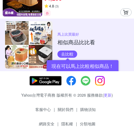
4.8
(
3
)
券
馬上比買最好
相似商品比比看
去比較
現在可以馬上比較相似商品！
Yahoo台灣電子商務 版權所有 © 2026 服務條款(
更新
)
客服中心
|
關於我們
|
購物須知
網路安全
|
隱私權
|
分類地圖