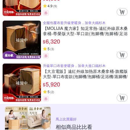
4.9
(
9
)
券
全腿包覆布套升級更暖身，加拿大鐵杉木
【MOLIJIA 魔力家】知足常熱-遠紅外線原木桑
拿桶-尊榮版大型-單口款(泡腳機/泡腳桶/足浴
機/蒸腳機/烘腳機/暖腳機)
補貨中
6,320
$
5
(
3
)
券
升級單口布套更暖身，加拿大進口鐵杉木
【大京電販】遠紅外線加熱原木桑拿桶-旗艦版
大型-單口布套款(泡腳機/泡腳桶/足浴機/蒸腳機/
烘腳機/暖腳機)
補貨中
5,920
$
5
(
2
)
券
馬上比買最好
相似商品比比看