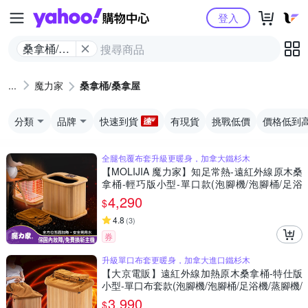
Yahoo購物中心
登入
桑拿桶/桑
拿屋
魔力家
桑拿桶/桑拿屋
分類
品牌
快速到貨
有現貨
挑戰低價
價格低到
全腿包覆布套升級更暖身，加拿大鐵杉木
【MOLIJIA 魔力家】知足常熱-遠紅外線原木桑
拿桶-輕巧版小型-單口款(泡腳機/泡腳桶/足浴
機/蒸腳機/烘腳機/暖腳機)
4,290
$
4.8
(
3
)
券
升級單口布套更暖身，加拿大進口鐵杉木
【大京電販】遠紅外線加熱原木桑拿桶-特仕版
小型-單口布套款(泡腳機/泡腳桶/足浴機/蒸腳機/
烘腳機/暖腳機)
3,990
$