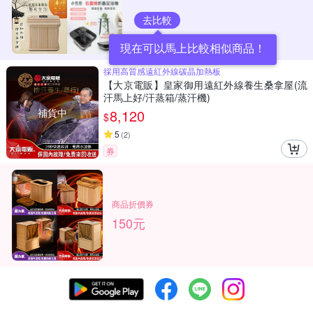
去比較
現在可以馬上比較相似商品！
採用高質感遠紅外線碳晶加熱板
【大京電販】皇家御用遠紅外線養生桑拿屋(流
汗馬上好/汗蒸箱/蒸汗機)
補貨中
8,120
$
5
(
2
)
券
商品折價券
150元