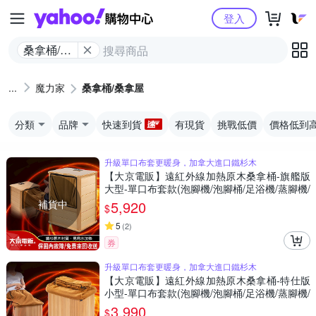
Yahoo購物中心
登入
桑拿桶/桑
拿屋
魔力家
桑拿桶/桑拿屋
分類
品牌
快速到貨
有現貨
挑戰低價
價格低到
升級單口布套更暖身，加拿大進口鐵杉木
【大京電販】遠紅外線加熱原木桑拿桶-旗艦版
大型-單口布套款(泡腳機/泡腳桶/足浴機/蒸腳機/
烘腳機/暖腳機)
補貨中
5,920
$
5
(
2
)
券
升級單口布套更暖身，加拿大進口鐵杉木
【大京電販】遠紅外線加熱原木桑拿桶-特仕版
小型-單口布套款(泡腳機/泡腳桶/足浴機/蒸腳機/
烘腳機/暖腳機)
3,990
$