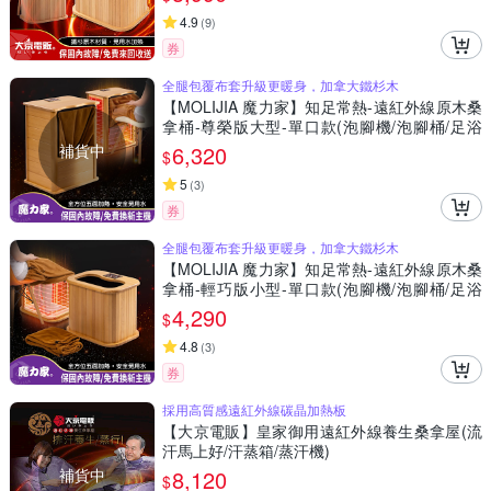
4.9
(
9
)
券
全腿包覆布套升級更暖身，加拿大鐵杉木
【MOLIJIA 魔力家】知足常熱-遠紅外線原木桑
拿桶-尊榮版大型-單口款(泡腳機/泡腳桶/足浴
機/蒸腳機/烘腳機/暖腳機)
補貨中
6,320
$
5
(
3
)
券
全腿包覆布套升級更暖身，加拿大鐵杉木
【MOLIJIA 魔力家】知足常熱-遠紅外線原木桑
拿桶-輕巧版小型-單口款(泡腳機/泡腳桶/足浴
機/蒸腳機/烘腳機/暖腳機)
4,290
$
4.8
(
3
)
券
採用高質感遠紅外線碳晶加熱板
【大京電販】皇家御用遠紅外線養生桑拿屋(流
汗馬上好/汗蒸箱/蒸汗機)
補貨中
8,120
$