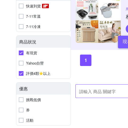
快速到貨
7-11常溫
7-11冷凍
現
商品狀況
有現貨
1
Yahoo自營
評價4顆
以上
優惠
挑戰低價
券
活動