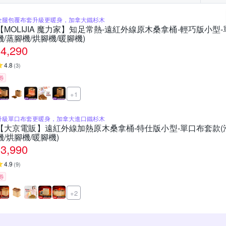
全腿包覆布套升級更暖身，加拿大鐵杉木
【MOLIJIA 魔力家】知足常熱-遠紅外線原木桑拿桶-輕巧版小型-
機/蒸腳機/烘腳機/暖腳機)
4,290
4.8
(
3
)
券
+1
升級單口布套更暖身，加拿大進口鐵杉木
【大京電販】遠紅外線加熱原木桑拿桶-特仕版小型-單口布套款(泡
機/烘腳機/暖腳機)
3,990
4.9
(
9
)
券
+2