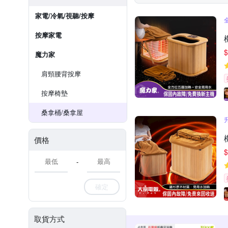
家電/冷氣/視聽/按摩
按摩家電
$
魔力家
肩頸腰背按摩
按摩椅墊
桑拿桶/桑拿屋
價格
$
-
確定
取貨方式