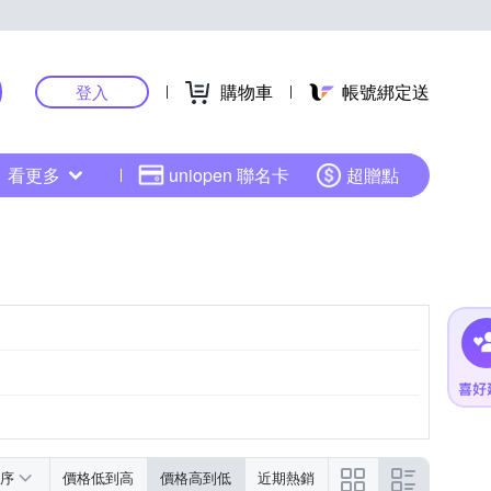
購物車
帳號綁定送
登入
看更多
uniopen 聯名卡
超贈點
序
價格低到高
價格高到低
近期熱銷