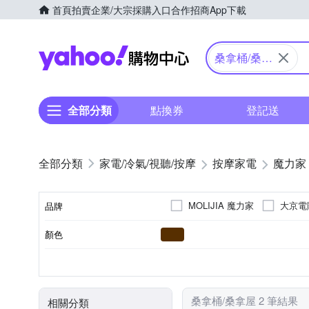
首頁
拍賣
企業/大宗採購入口
合作招商
App下載
Yahoo購物中心
桑拿桶/桑拿
屋
全部分類
點換券
登記送
家電/冷氣/視聽/按摩
按摩家電
魔力家
MOLIJIA 魔力家
大京電
品牌
顏色
品牌名稱
無
足底
無
插電式
腳底按摩機
腳底穴珠
按摩方式
按摩部位
遙控器
電源類型
類型
按摩功能
桑拿桶/桑拿屋 2 筆結果
相關分類