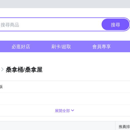
搜尋
必逛好店
刷卡/超取
會員專享
桑拿桶/桑拿屋
販
展開全部
推薦排