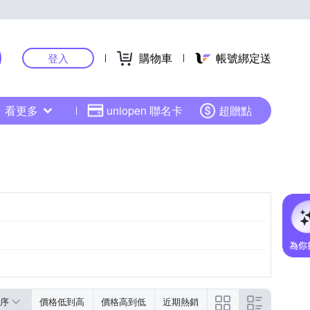
購物車
帳號綁定送
登入
看更多
uniopen 聯名卡
超贈點
序
價格低到高
價格高到低
近期熱銷