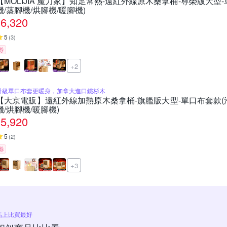
【MOLIJIA 魔力家】知足常熱-遠紅外線原木桑拿桶-尊榮版大型-
機/蒸腳機/烘腳機/暖腳機)
6,320
5
(
3
)
券
+2
升級單口布套更暖身，加拿大進口鐵杉木
【大京電販】遠紅外線加熱原木桑拿桶-旗艦版大型-單口布套款(泡
機/烘腳機/暖腳機)
5,920
5
(
2
)
券
+3
馬上比買最好