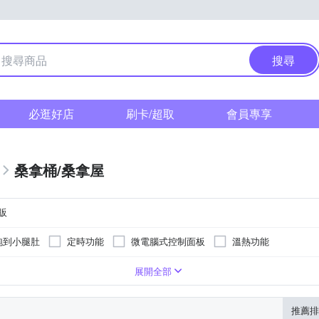
搜尋
必逛好店
刷卡/超取
會員專享
桑拿桶/桑拿屋
販
泡到小腿肚
定時功能
微電腦式控制面板
溫熱功能
手臂
肩部
背部
腰部
腹部
臀部
頸部
展開全部
推薦排