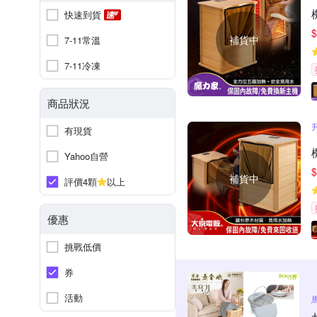
快速到貨
$
補貨中
7-11常溫
7-11冷凍
商品狀況
有現貨
Yahoo自營
$
補貨中
評價4顆
以上
優惠
挑戰低價
券
活動