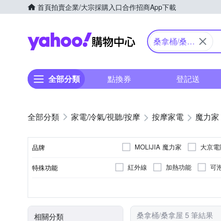
首頁
拍賣
企業/大宗採購入口
合作招商
App下載
Yahoo購物中心
桑拿桶/桑拿
屋
全部分類
點換券
登記送
家電/冷氣/視聽/按摩
按摩家電
魔力家
MOLIJIA 魔力家
大京電
品牌
紅外線
加熱功能
可
特殊功能
品牌名稱
足底
無
插電式
無
腳底按摩機
有線遙控器
大腿
桑拿屋
小腿
按摩部位
顏色
按摩方式
電源類型
遙控器
類型
桑拿桶/桑拿屋 5 筆結果
相關分類