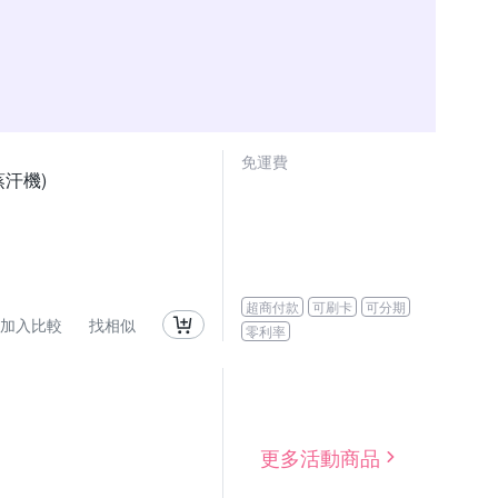
免運費
汗機)
超商付款
可刷卡
可分期
加入比較
找相似
零利率
更多活動商品