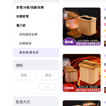
家電/冷氣/視聽/按摩
按摩家電
$
魔力家
肩頸腰背按摩
按摩椅墊
桑拿桶/桑拿屋
價格
$
-
確定
取貨方式