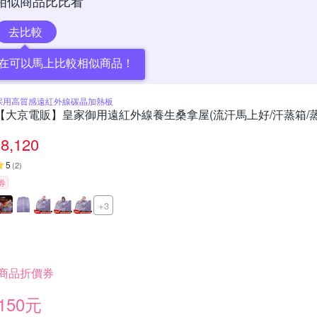
相似商品比比看
去比較
在可以馬上比較相似商品！
採用高質感遠紅外線碳晶加熱板
【大京電販】皇家御用遠紅外線養生桑拿屋(流汗馬上好/汗蒸箱/蒸
8,120
5
(
2
)
券
+3
商品折價券
150元