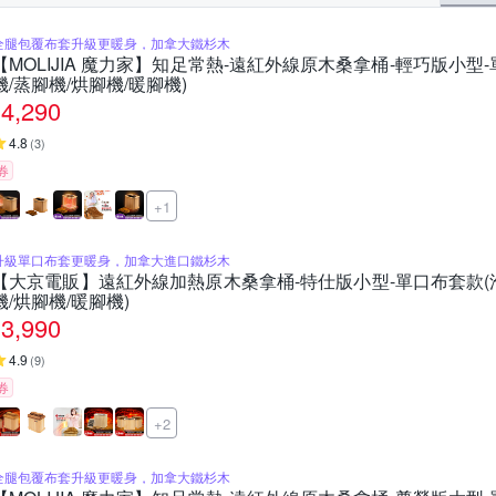
全腿包覆布套升級更暖身，加拿大鐵杉木
【MOLIJIA 魔力家】知足常熱-遠紅外線原木桑拿桶-輕巧版小型-
機/蒸腳機/烘腳機/暖腳機)
4,290
4.8
(
3
)
券
+1
升級單口布套更暖身，加拿大進口鐵杉木
【大京電販】遠紅外線加熱原木桑拿桶-特仕版小型-單口布套款(泡
機/烘腳機/暖腳機)
3,990
4.9
(
9
)
券
+2
全腿包覆布套升級更暖身，加拿大鐵杉木