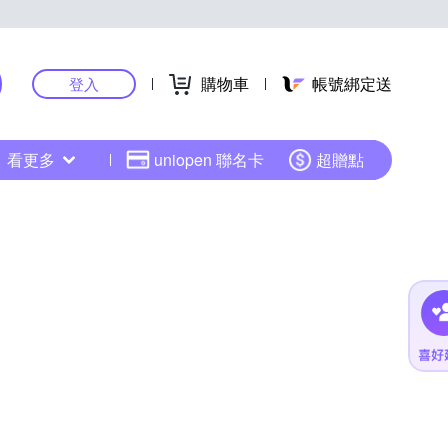
購物車
帳號綁定送
登入
看更多
uniopen 聯名卡
超贈點