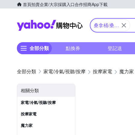
首頁
拍賣
企業/大宗採購入口
合作招商
App下載
Yahoo購物中心
桑拿桶/桑拿
屋
全部分類
點換券
登記送
家電/冷氣/視聽/按摩
按摩家電
魔力家
相關分類
家電/冷氣/視聽/按摩
按摩家電
魔力家