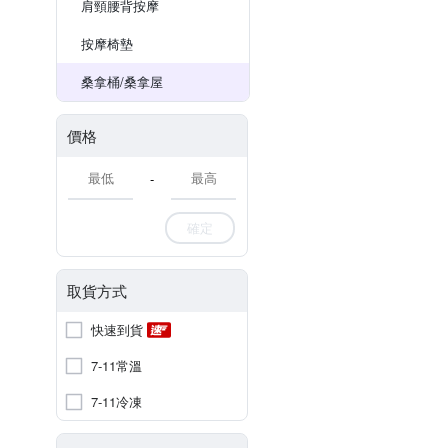
肩頸腰背按摩
按摩椅墊
桑拿桶/桑拿屋
價格
-
確定
取貨方式
快速到貨
7-11常溫
7-11冷凍