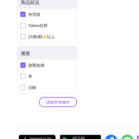
商品狀況
有現貨
Yahoo自營
評價4顆
以上
優惠
挑戰低價
券
活動
清除所有條件