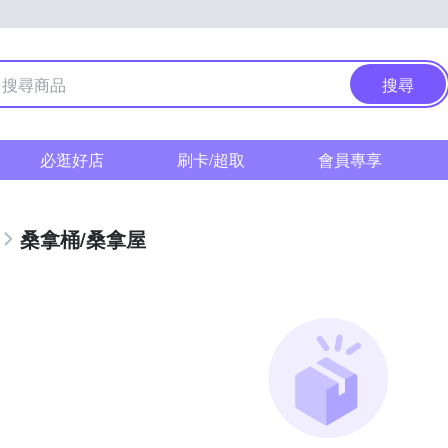
搜尋
必逛好店
刷卡/超取
會員專享
桑拿桶/桑拿屋