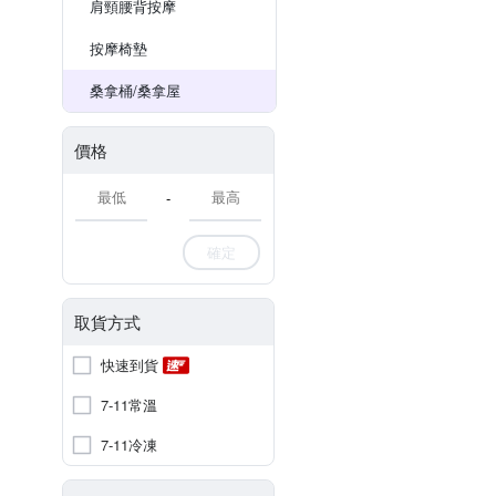
肩頸腰背按摩
按摩椅墊
桑拿桶/桑拿屋
價格
-
確定
取貨方式
快速到貨
7-11常溫
7-11冷凍