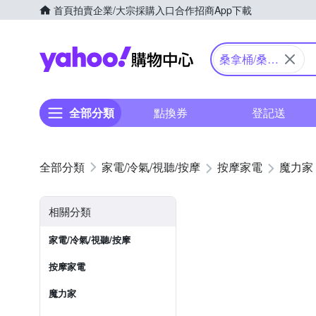
首頁
拍賣
企業/大宗採購入口
合作招商
App下載
Yahoo購物中心
桑拿桶/桑拿
屋
全部分類
點換券
登記送
家電/冷氣/視聽/按摩
按摩家電
魔力家
相關分類
家電/冷氣/視聽/按摩
按摩家電
魔力家