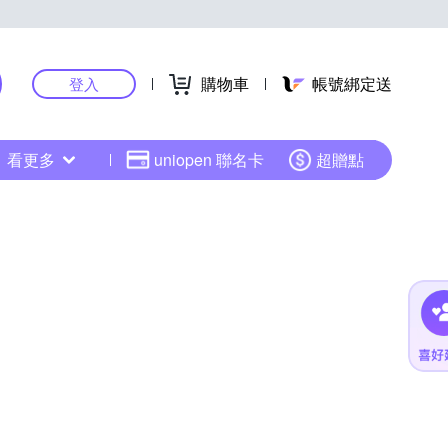
購物車
帳號綁定送
登入
看更多
uniopen 聯名卡
超贈點