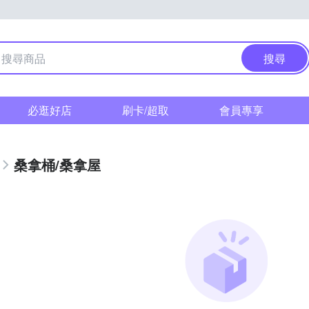
搜尋
必逛好店
刷卡/超取
會員專享
桑拿桶/桑拿屋