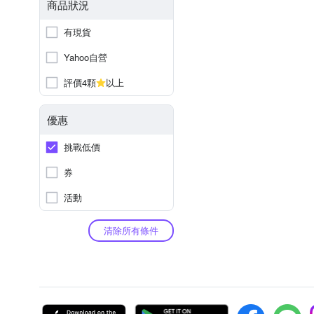
商品狀況
有現貨
Yahoo自營
評價4顆
以上
優惠
挑戰低價
券
活動
清除所有條件