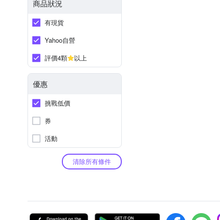
商品狀況
有現貨
Yahoo自營
評價4顆
以上
優惠
挑戰低價
券
活動
清除所有條件