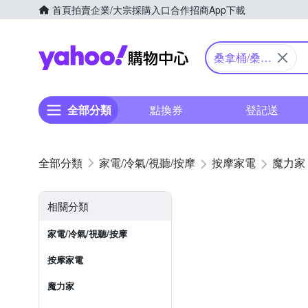
首頁
拍賣
企業/大宗採購入口
合作招商
App下載
Yahoo購物中心
桑拿桶/桑拿
屋
全部分類
點換券
登記送
家電/冷氣/視聽/按摩
按摩家電
魔力家
相關分類
家電/冷氣/視聽/按摩
按摩家電
魔力家