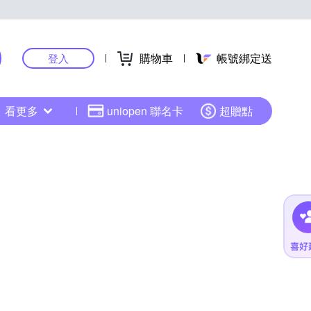
購物車
帳號綁定送
登入
看更多
uniopen 聯名卡
超贈點