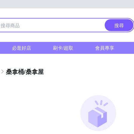
搜尋
必逛好店
刷卡/超取
會員專享
桑拿桶/桑拿屋