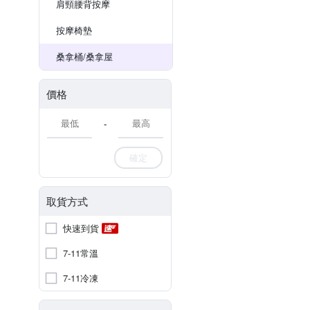
肩頸腰背按摩
按摩椅墊
桑拿桶/桑拿屋
價格
-
確定
取貨方式
快速到貨
7-11常溫
7-11冷凍