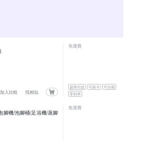
免運費
)
超商付款
可刷卡
可分期
加入比較
找相似
零利率
免運費
腳機/泡腳桶/足浴機/蒸腳