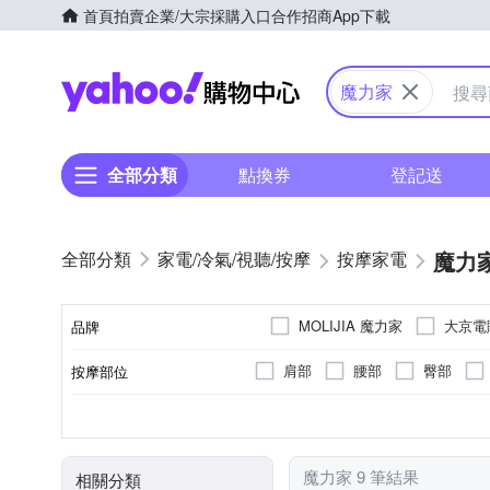
首頁
拍賣
企業/大宗採購入口
合作招商
App下載
Yahoo購物中心
魔力家
全部分類
點換券
登記送
魔力
家電/冷氣/視聽/按摩
按摩家電
MOLIJIA 魔力家
大京電
品牌
肩部
腰部
臀部
按摩部位
品牌名稱
溫熱功能
無
插電式
有線遙控器
桑拿屋
揉捏式
充電式
肩頸按摩機
紅外線
無
無線
加
特殊功能
按摩方式
顏色
電源類型
遙控器
類型
魔力家 9 筆結果
相關分類