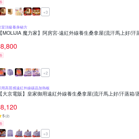
券
+3
皇室頂級養身秘方
【MOLIJIA 魔力家】阿房宮-遠紅外線養生桑拿屋(流汗馬上好/汗
8,800
券
+2
採用高質感遠紅外線碳晶加熱板
【大京電販】皇家御用遠紅外線養生桑拿屋(流汗馬上好/汗蒸箱/蒸
8,120
5
(
2
)
券
+3