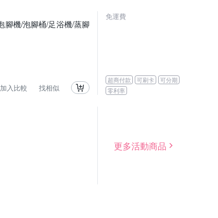
免運費
腳機/泡腳桶/足浴機/蒸腳
超商付款
可刷卡
可分期
加入比較
找相似
零利率
更多活動商品