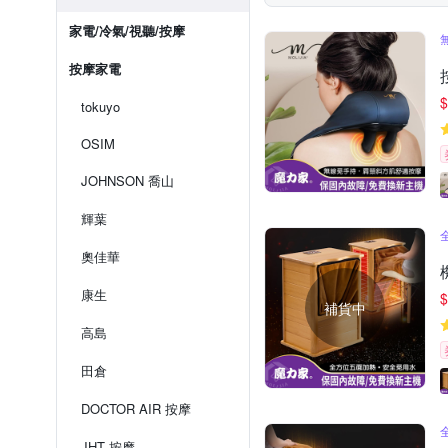
家電/冷氣/視聽/按摩
按摩家電
$
tokuyo
OSIM
JOHNSON 喬山
輝葉
奧佳華
康生
$
補貨中
高島
田倉
DOCTOR AIR 按摩
JHT 按摩