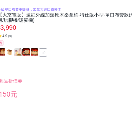
升級單口布套更暖身，加拿大進口鐵杉木
【大京電販】遠紅外線加熱原木桑拿桶-特仕版小型-單口布套款(泡
機/烘腳機/暖腳機)
3,990
4.9
(
9
)
券
+2
商品折價券
150元