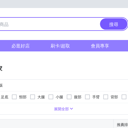
搜尋
必逛好店
刷卡/超取
會員專享
家
販
足底
頸部
大腿
小腿
腹部
手臂
背部
遙控器
熱功能
腳底按摩機
可泡到小腿肚
按摩椅墊
定時功能
微電腦式控制面板
展開全部
推薦排