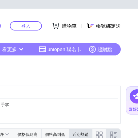
購物車
帳號綁定送
登入
看更多
uniopen 聯名卡
超贈點
手掌
序
價格低到高
價格高到低
近期熱銷