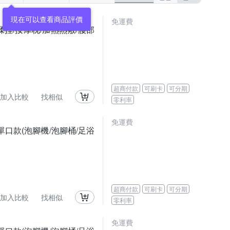
現在可以查看商品評價
免運費
/揉捏/按摩枕/加熱熱敷/腰部
超商付款
可刷卡
可分期
加入比較
找相似
零利率
免運費
單口款(泡腳機/泡腳桶/足浴
超商付款
可刷卡
可分期
加入比較
找相似
零利率
免運費