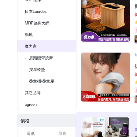
日本Lourdes
$
MRF健身大師
勳風
魔力家
肩頸腰背按摩
按摩椅墊
$
桑拿桶/桑拿屋
其它品牌
bgreen
價格
-