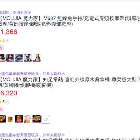
無線制，使用更方便
【MOLIJIA 魔力家】M637 無線免手持/充電式肩頸按摩帶(頸肩
按摩/背部按摩/腳部按摩/腹部按摩)
1,366
5
(
4
)
券
全腿包覆布套升級更暖身，加拿大鐵杉木
【MOLIJIA 魔力家】知足常熱-遠紅外線原木桑拿桶-尊榮版大型-
機/蒸腳機/烘腳機/暖腳機)
6,320
5
(
3
)
券
+2
全腿包覆布套升級更暖身，加拿大鐵杉木