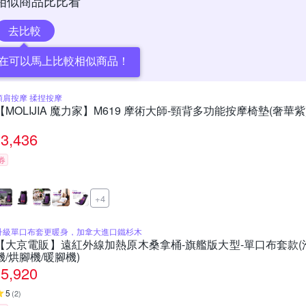
相似商品比比看
去比較
在可以馬上比較相似商品！
頸肩按摩 揉捏按摩
【MOLIJIA 魔力家】M619 摩術大師-頸背多功能按摩椅墊(奢華紫
3,436
券
+4
升級單口布套更暖身，加拿大進口鐵杉木
【大京電販】遠紅外線加熱原木桑拿桶-旗艦版大型-單口布套款(泡
機/烘腳機/暖腳機)
5,920
5
(
2
)