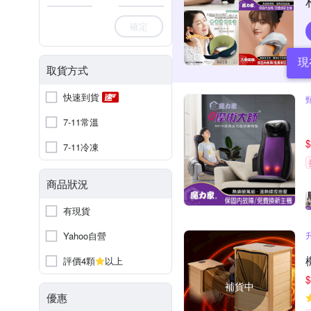
確定
現
取貨方式
快速到貨
7-11常溫
$
7-11冷凍
商品狀況
有現貨
Yahoo自營
評價4顆
以上
$
補貨中
優惠