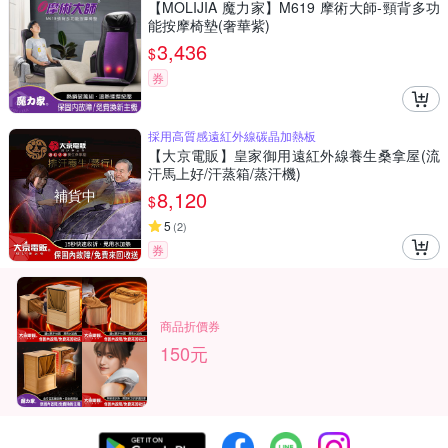
【MOLIJIA 魔力家】M619 摩術大師-頸背多功
能按摩椅墊(奢華紫)
3,436
$
券
採用高質感遠紅外線碳晶加熱板
【大京電販】皇家御用遠紅外線養生桑拿屋(流
汗馬上好/汗蒸箱/蒸汗機)
補貨中
8,120
$
5
(
2
)
券
商品折價券
150元