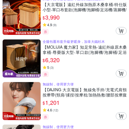
【大京電販】遠紅外線加熱原木桑拿桶-特仕版
小型-單口布套款(泡腳機/泡腳桶/足浴機/蒸腳機/
烘腳機/暖腳機)
3,990
$
4.9
(
9
)
券
全腿包覆布套升級更暖身，加拿大鐵杉木
【MOLIJIA 魔力家】知足常熱-遠紅外線原木桑
拿桶-尊榮版大型-單口款(泡腳機/泡腳桶/足浴
機/蒸腳機/烘腳機/暖腳機)
補貨中
6,320
$
5
(
3
)
券
無線制，使用更方便
【DAJING 大京電販】無線免手持/充電式肩頸
按摩帶(頸肩/揉捏/按摩枕/加熱熱敷/腰部按摩腹
部按摩)
1,201
$
4.6
(
12
)
券
無線制，使用更方便