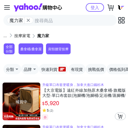
Yahoo購物中心
登入
魔力家
按摩家電
魔力家
全部
桑拿桶/桑拿屋
肩頸腰背按摩
分類
分類
品牌
快速到貨
有現貨
挑戰低價
價格低到
升級單口布套更暖身，加拿大進口鐵杉木
【大京電販】遠紅外線加熱原木桑拿桶-旗艦版
大型-單口布套款(泡腳機/泡腳桶/足浴機/蒸腳機/
烘腳機/暖腳機)
補貨中
5,920
$
5
(
2
)
券
升級單口布套更暖身，加拿大進口鐵杉木