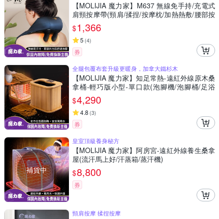
【MOLIJIA 魔力家】M637 無線免手持/充電式
肩頸按摩帶(頸肩/揉捏/按摩枕/加熱熱敷/腰部按
摩/背部按摩/腳部按摩/腹部按摩)
1,366
$
5
(
4
)
券
全腿包覆布套升級更暖身，加拿大鐵杉木
【MOLIJIA 魔力家】知足常熱-遠紅外線原木桑
拿桶-輕巧版小型-單口款(泡腳機/泡腳桶/足浴
機/蒸腳機/烘腳機/暖腳機)
4,290
$
4.8
(
3
)
券
皇室頂級養身秘方
【MOLIJIA 魔力家】阿房宮-遠紅外線養生桑拿
屋(流汗馬上好/汗蒸箱/蒸汗機)
補貨中
8,800
$
券
頸肩按摩 揉捏按摩