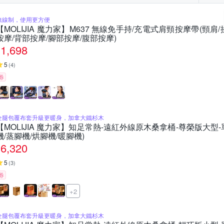
無線制，使用更方便
【MOLIJIA 魔力家】M637 無線免手持/充電式肩頸按摩帶(頸肩
按摩/背部按摩/腳部按摩/腹部按摩)
1,698
5
(
4
)
券
全腿包覆布套升級更暖身，加拿大鐵杉木
【MOLIJIA 魔力家】知足常熱-遠紅外線原木桑拿桶-尊榮版大型-
機/蒸腳機/烘腳機/暖腳機)
6,320
5
(
3
)
券
+2
全腿包覆布套升級更暖身，加拿大鐵杉木