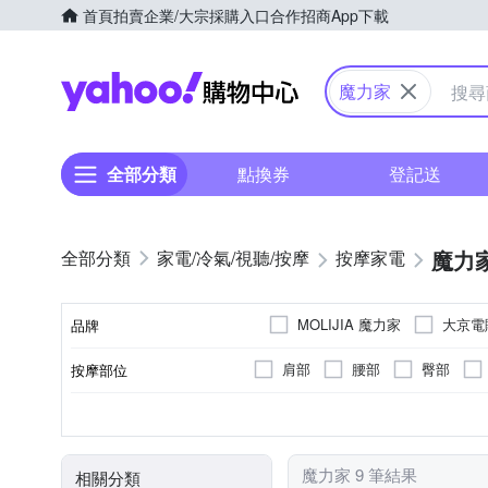
首頁
拍賣
企業/大宗採購入口
合作招商
App下載
Yahoo購物中心
魔力家
全部分類
點換券
登記送
魔力
家電/冷氣/視聽/按摩
按摩家電
MOLIJIA 魔力家
大京電
品牌
肩部
腰部
臀部
按摩部位
品牌名稱
溫熱功能
無
插電式
有線遙控器
桑拿屋
揉捏式
充電式
肩頸按摩機
紅外線
無
無線
加
特殊功能
按摩方式
顏色
電源類型
遙控器
類型
魔力家 9 筆結果
相關分類