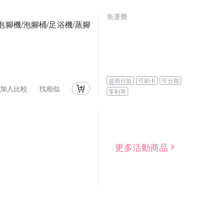
免運費
腳機/泡腳桶/足浴機/蒸腳
超商付款
可刷卡
可分期
加入比較
找相似
零利率
更多活動商品