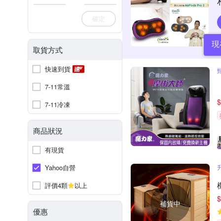
確定
現
取貨方式
快速到貨
7-11常溫
$
7-11冷凍
商品狀況
有現貨
Yahoo自營
評價4顆
以上
$
補貨中
優惠