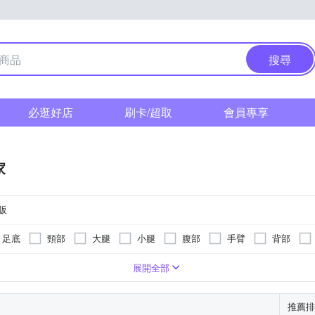
搜尋
必逛好店
刷卡/超取
會員專享
家
販
足底
頸部
大腿
小腿
腹部
手臂
背部
遙控器
熱功能
腳底按摩機
可泡到小腿肚
按摩椅墊
定時功能
微電腦式控制面板
展開全部
推薦排