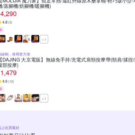
【MOLIJIA 魔力家】知足常熱-遠紅外線原木桑拿桶-輕巧版小型-
機/蒸腳機/烘腳機/暖腳機)
4,290
4.8
(
3
)
券
+1
無線制，使用更方便
【DAJING 大京電販】無線免手持/充電式肩頸按摩帶(頸肩/揉捏
腹部按摩)
1,479
4.6
(
12
)
券
+1
馬上比買最好