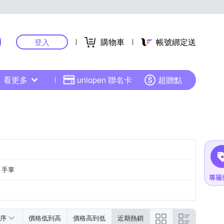
購物車
帳號綁定送
登入
看更多
uniopen 聯名卡
超贈點
手掌
序
價格低到高
價格高到低
近期熱銷