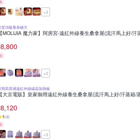
券
+3
皇室頂級養身秘方
【MOLIJIA 魔力家】阿房宮-遠紅外線養生桑拿屋(流汗馬上好/汗
8,800
券
+2
採用高質感遠紅外線碳晶加熱板
【大京電販】皇家御用遠紅外線養生桑拿屋(流汗馬上好/汗蒸箱/蒸
8,120
5
(
2
)
券
+3