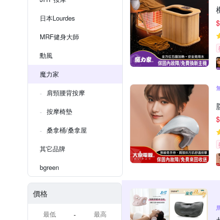
日本Lourdes
$
MRF健身大師
勳風
魔力家
肩頸腰背按摩
按摩椅墊
$
桑拿桶/桑拿屋
其它品牌
bgreen
價格
-