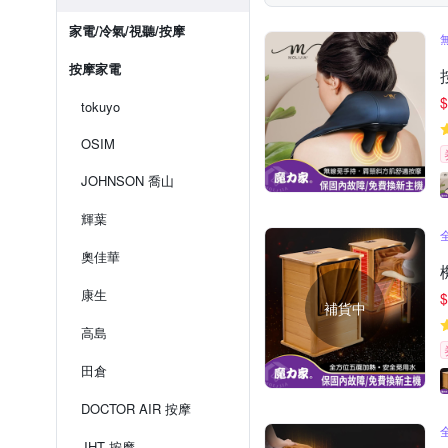
家電/冷氣/視聽/按摩
按摩家電
$
tokuyo
OSIM
JOHNSON 喬山
輝葉
奧佳華
康生
$
補貨中
高島
田倉
DOCTOR AIR 按摩
JHT 按摩