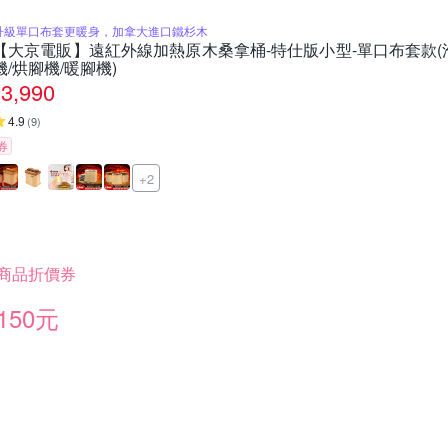
升級單口布套更暖身，加拿大進口鐵杉木
【大京電販】遠紅外線加熱原木桑拿桶-特仕版小型-單口布套款(泡
機/烘腳機/暖腳機)
3,990
4.9
(
9
)
券
+2
商品折價券
150元