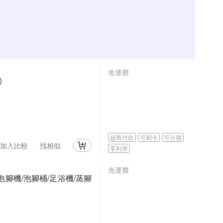
免運費
)
超商付款
可刷卡
可分期
加入比較
找相似
零利率
免運費
腳機/泡腳桶/足浴機/蒸腳