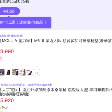
相似商品比比看
去比較
在可以馬上比較相似商品！
頸肩按摩 揉捏按摩
【MOLIJIA 魔力家】M619 摩術大師-頸背多功能按摩椅墊(奢華紫
3,990
券
+4
升級單口布套更暖身，加拿大進口鐵杉木
【大京電販】遠紅外線加熱原木桑拿桶-旗艦版大型-單口布套款(泡
機/烘腳機/暖腳機)
5,920
5
(
2
)