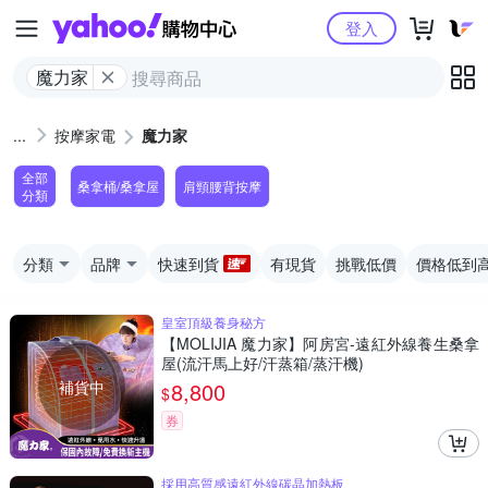
Yahoo購物中心
登入
魔力家
按摩家電
魔力家
全部
桑拿桶/桑拿屋
肩頸腰背按摩
分類
分類
品牌
快速到貨
有現貨
挑戰低價
價格低到
皇室頂級養身秘方
【MOLIJIA 魔力家】阿房宮-遠紅外線養生桑拿
屋(流汗馬上好/汗蒸箱/蒸汗機)
補貨中
8,800
$
券
採用高質感遠紅外線碳晶加熱板