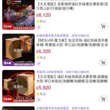
【大京電販】皇家御用遠紅外線養生桑拿屋(流
汗馬上好/汗蒸箱/蒸汗機)
補貨中
8,120
$
5
(
2
)
券
全腿包覆布套升級更暖身，加拿大鐵杉木
【MOLIJIA 魔力家】知足常熱-遠紅外線原木桑
拿桶-尊榮版大型-單口款(泡腳機/泡腳桶/足浴
機/蒸腳機/烘腳機/暖腳機)
補貨中
6,320
$
5
(
3
)
券
升級單口布套更暖身，加拿大進口鐵杉木
【大京電販】遠紅外線加熱原木桑拿桶-旗艦版
大型-單口布套款(泡腳機/泡腳桶/足浴機/蒸腳機/
烘腳機/暖腳機)
補貨中
5,920
$
5
(
2
)
券
全腿包覆布套升級更暖身，加拿大鐵杉木