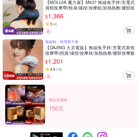
【MOLIJIA 魔力家】M637 無線免手持/充電式
肩頸按摩帶(頸肩/揉捏/按摩枕/加熱熱敷/腰部按
摩/背部按摩/腳部按摩/腹部按摩)
1,366
$
5
(
4
)
券
無線制，使用更方便
【DAJING 大京電販】無線免手持/充電式肩頸
按摩帶(頸肩/揉捏/按摩枕/加熱熱敷/腰部按摩腹
部按摩)
1,201
$
4.6
(
12
)
券
商品折價券
150元