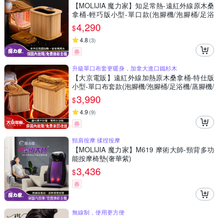
【MOLIJIA 魔力家】知足常熱-遠紅外線原木桑
拿桶-輕巧版小型-單口款(泡腳機/泡腳桶/足浴
機/蒸腳機/烘腳機/暖腳機)
4,290
$
4.8
(
3
)
券
升級單口布套更暖身，加拿大進口鐵杉木
【大京電販】遠紅外線加熱原木桑拿桶-特仕版
小型-單口布套款(泡腳機/泡腳桶/足浴機/蒸腳機/
烘腳機/暖腳機)
3,990
$
4.9
(
9
)
券
頸肩按摩 揉捏按摩
【MOLIJIA 魔力家】M619 摩術大師-頸背多功
能按摩椅墊(奢華紫)
3,436
$
券
無線制，使用更方便