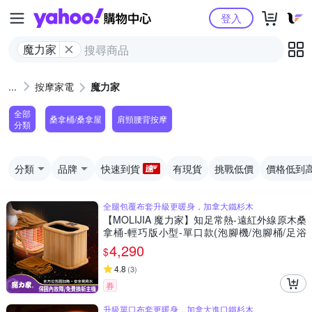
Yahoo購物中心
登入
魔力家
按摩家電
魔力家
全部
桑拿桶/桑拿屋
肩頸腰背按摩
分類
分類
品牌
快速到貨
有現貨
挑戰低價
價格低到
全腿包覆布套升級更暖身，加拿大鐵杉木
【MOLIJIA 魔力家】知足常熱-遠紅外線原木桑
拿桶-輕巧版小型-單口款(泡腳機/泡腳桶/足浴
機/蒸腳機/烘腳機/暖腳機)
4,290
$
4.8
(
3
)
券
升級單口布套更暖身，加拿大進口鐵杉木