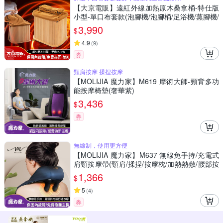
【大京電販】遠紅外線加熱原木桑拿桶-特仕版
小型-單口布套款(泡腳機/泡腳桶/足浴機/蒸腳機/
烘腳機/暖腳機)
3,990
$
4.9
(
9
)
券
頸肩按摩 揉捏按摩
【MOLIJIA 魔力家】M619 摩術大師-頸背多功
能按摩椅墊(奢華紫)
3,436
$
券
無線制，使用更方便
【MOLIJIA 魔力家】M637 無線免手持/充電式
肩頸按摩帶(頸肩/揉捏/按摩枕/加熱熱敷/腰部按
摩/背部按摩/腳部按摩/腹部按摩)
1,366
$
5
(
4
)
券