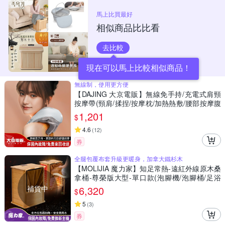
馬上比買最好
相似商品比比看
去比較
現在可以馬上比較相似商品！
無線制，使用更方便
【DAJING 大京電販】無線免手持/充電式肩頸
按摩帶(頸肩/揉捏/按摩枕/加熱熱敷/腰部按摩腹
部按摩)
1,201
$
4.6
(
12
)
券
全腿包覆布套升級更暖身，加拿大鐵杉木
【MOLIJIA 魔力家】知足常熱-遠紅外線原木桑
拿桶-尊榮版大型-單口款(泡腳機/泡腳桶/足浴
機/蒸腳機/烘腳機/暖腳機)
補貨中
6,320
$
5
(
3
)
券