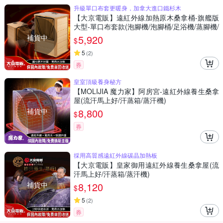
升級單口布套更暖身，加拿大進口鐵杉木
【大京電販】遠紅外線加熱原木桑拿桶-旗艦版
大型-單口布套款(泡腳機/泡腳桶/足浴機/蒸腳機/
烘腳機/暖腳機)
補貨中
5,920
$
5
(
2
)
券
皇室頂級養身秘方
【MOLIJIA 魔力家】阿房宮-遠紅外線養生桑拿
屋(流汗馬上好/汗蒸箱/蒸汗機)
補貨中
8,800
$
券
採用高質感遠紅外線碳晶加熱板
【大京電販】皇家御用遠紅外線養生桑拿屋(流
汗馬上好/汗蒸箱/蒸汗機)
補貨中
8,120
$
5
(
2
)
券