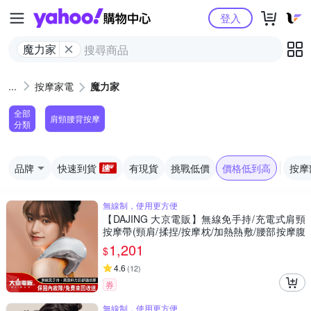
Yahoo購物中心
登入
魔力家
按摩家電
魔力家
全部
肩頸腰背按摩
分類
品牌
快速到貨
有現貨
挑戰低價
價格低到高
按摩
無線制，使用更方便
【DAJING 大京電販】無線免手持/充電式肩頸
按摩帶(頸肩/揉捏/按摩枕/加熱熱敷/腰部按摩腹
部按摩)
1,201
$
4.6
(
12
)
券
無線制，使用更方便