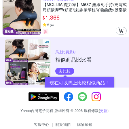
【MOLIJIA 魔力家】M637 無線免手持/充電式
肩頸按摩帶(頸肩/揉捏/按摩枕/加熱熱敷/腰部按
摩/背部按摩/腳部按摩/腹部按摩)
1,366
$
5
(
4
)
券
馬上比買最好
相似商品比比看
去比較
現在可以馬上比較相似商品！
Yahoo台灣電子商務 版權所有 © 2026 服務條款(
更新
)
客服中心
|
關於我們
|
購物須知