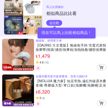
馬上比買最好
相似商品比比看
去比較
現在可以馬上比較相似商品！
無線制，使用更方便
【DAJING 大京電販】無線免手持/充電式肩頸
按摩帶(頸肩/揉捏/按摩枕/加熱熱敷/腰部按摩腹
部按摩)
1,479
$
4.6
(
12
)
券
全腿包覆布套升級更暖身，加拿大鐵杉木
【MOLIJIA 魔力家】知足常熱-遠紅外線原木桑
拿桶-尊榮版大型-單口款(泡腳機/泡腳桶/足浴
機/蒸腳機/烘腳機/暖腳機)
補貨中
6,320
$
5
(
3
)
券