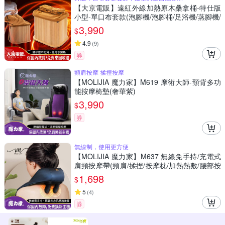
【大京電販】遠紅外線加熱原木桑拿桶-特仕版
小型-單口布套款(泡腳機/泡腳桶/足浴機/蒸腳機/
烘腳機/暖腳機)
3,990
$
4.9
(
9
)
券
頸肩按摩 揉捏按摩
【MOLIJIA 魔力家】M619 摩術大師-頸背多功
能按摩椅墊(奢華紫)
3,990
$
券
無線制，使用更方便
【MOLIJIA 魔力家】M637 無線免手持/充電式
肩頸按摩帶(頸肩/揉捏/按摩枕/加熱熱敷/腰部按
摩/背部按摩/腳部按摩/腹部按摩)
1,698
$
5
(
4
)
券