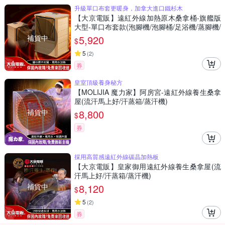
升級單口布套更暖身，加拿大進口鐵杉木
【大京電販】遠紅外線加熱原木桑拿桶-旗艦版
大型-單口布套款(泡腳機/泡腳桶/足浴機/蒸腳機/
烘腳機/暖腳機)
補貨中
5,920
$
5
(
2
)
券
皇室頂級養身秘方
【MOLIJIA 魔力家】阿房宮-遠紅外線養生桑拿
屋(流汗馬上好/汗蒸箱/蒸汗機)
補貨中
8,800
$
券
採用高質感遠紅外線碳晶加熱板
【大京電販】皇家御用遠紅外線養生桑拿屋(流
汗馬上好/汗蒸箱/蒸汗機)
補貨中
8,120
$
5
(
2
)
券