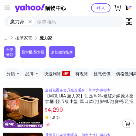
Yahoo購物中心
登入
魔力家
按摩家電
魔力家
全部
桑拿桶/桑拿屋
肩頸腰背按摩
分類
分類
品牌
快速到貨
有現貨
挑戰低價
價格低到
全腿包覆布套升級更暖身，加拿大鐵杉木
【MOLIJIA 魔力家】知足常熱-遠紅外線原木桑
拿桶-輕巧版小型-單口款(泡腳機/泡腳桶/足浴
機/蒸腳機/烘腳機/暖腳機)
4,290
$
4.8
(
3
)
券
升級單口布套更暖身，加拿大進口鐵杉木