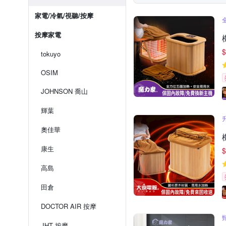
家電/冷氣/視聽/按摩
按摩家電
$
tokuyo
OSIM
JOHNSON 喬山
輝葉
奧佳華
康生
$
高島
田倉
DOCTOR AIR 按摩
JHT 按摩