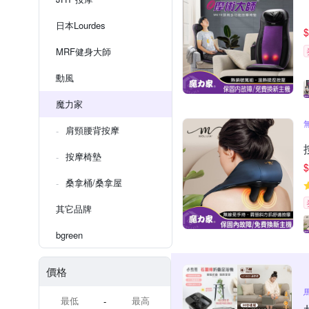
日本Lourdes
$
MRF健身大師
勳風
魔力家
肩頸腰背按摩
按摩椅墊
$
桑拿桶/桑拿屋
其它品牌
bgreen
價格
-