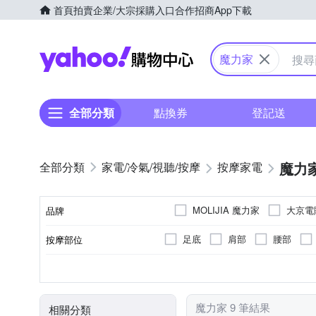
首頁
拍賣
企業/大宗採購入口
合作招商
App下載
Yahoo購物中心
魔力家
全部分類
點換券
登記送
魔力
家電/冷氣/視聽/按摩
按摩家電
MOLIJIA 魔力家
大京電
品牌
足底
肩部
腰部
按摩部位
品牌名稱
溫熱功能
插電式
無
無
腳底按摩機
揉捏式
有線遙控器
充電式
紅外線
肩頸按摩機
無線
加
特殊功能
電源類型
按摩方式
顏色
遙控器
類型
魔力家 9 筆結果
相關分類