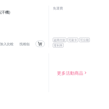
免運費
汗機)
超商付款
可刷卡
可分期
加入比較
找相似
零利率
更多活動商品