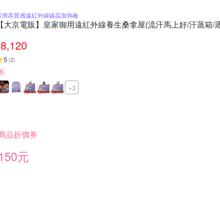
採用高質感遠紅外線碳晶加熱板
【大京電販】皇家御用遠紅外線養生桑拿屋(流汗馬上好/汗蒸箱/蒸
8,120
5
(
2
)
券
+3
商品折價券
150元