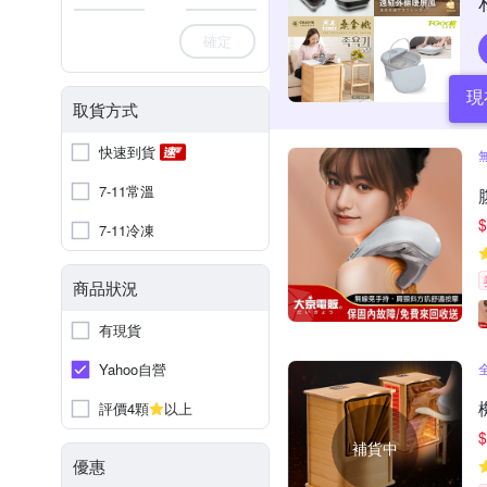
確定
現
取貨方式
快速到貨
7-11常溫
$
7-11冷凍
商品狀況
有現貨
Yahoo自營
評價4顆
以上
$
補貨中
優惠