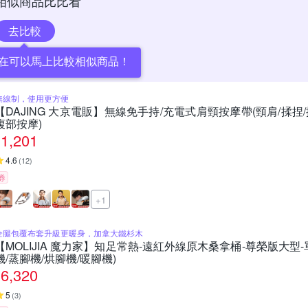
相似商品比比看
去比較
在可以馬上比較相似商品！
無線制，使用更方便
【DAJING 大京電販】無線免手持/充電式肩頸按摩帶(頸肩/揉捏
腹部按摩)
1,201
4.6
(
12
)
券
+1
全腿包覆布套升級更暖身，加拿大鐵杉木
【MOLIJIA 魔力家】知足常熱-遠紅外線原木桑拿桶-尊榮版大型-
機/蒸腳機/烘腳機/暖腳機)
6,320
5
(
3
)