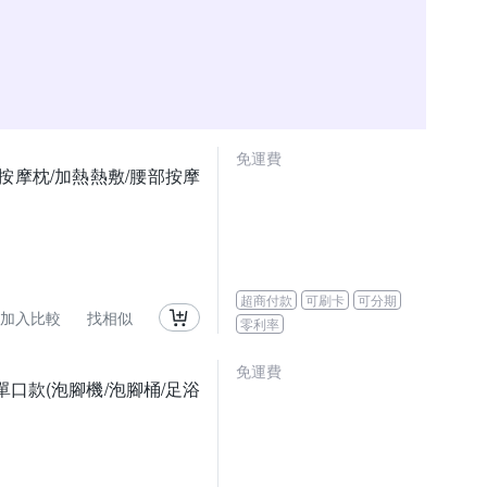
免運費
/按摩枕/加熱熱敷/腰部按摩
超商付款
可刷卡
可分期
加入比較
找相似
零利率
免運費
單口款(泡腳機/泡腳桶/足浴