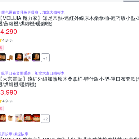
全腿包覆布套升級更暖身，加拿大鐵杉木
【MOLIJIA 魔力家】知足常熱-遠紅外線原木桑拿桶-輕巧版小型-
機/蒸腳機/烘腳機/暖腳機)
4,290
4.8
(
3
)
券
+1
升級單口布套更暖身，加拿大進口鐵杉木
【大京電販】遠紅外線加熱原木桑拿桶-特仕版小型-單口布套款(泡
機/烘腳機/暖腳機)
3,990
4.9
(
9
)
券
+2
頸肩按摩 揉捏按摩