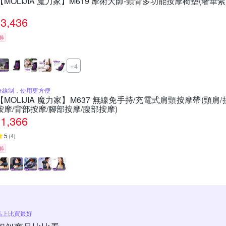
【MOLIJIA 魔力家】M619 摩術大師-頸背多功能按摩椅墊(奢華紫
3,436
券
+4
無線制，使用更方便
【MOLIJIA 魔力家】M637 無線免手持/充電式肩頸按摩帶(頸肩
按摩/背部按摩/腳部按摩/腹部按摩)
1,366
5
(
4
)
券
馬上比買最好