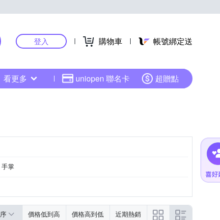
購物車
帳號綁定送
登入
看更多
uniopen 聯名卡
超贈點
手掌
序
價格低到高
價格高到低
近期熱銷