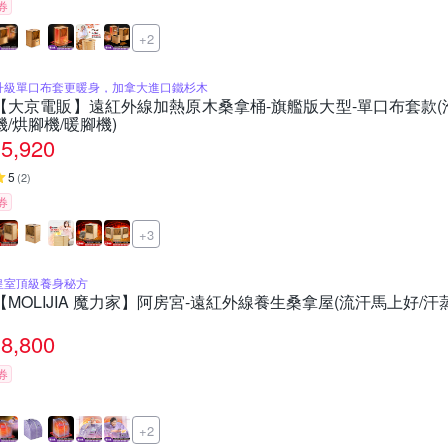
券
+2
升級單口布套更暖身，加拿大進口鐵杉木
【大京電販】遠紅外線加熱原木桑拿桶-旗艦版大型-單口布套款(泡
機/烘腳機/暖腳機)
5,920
5
(
2
)
券
+3
皇室頂級養身秘方
【MOLIJIA 魔力家】阿房宮-遠紅外線養生桑拿屋(流汗馬上好/汗
8,800
券
+2