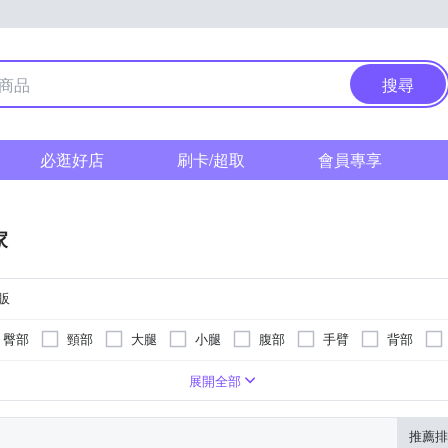
搜尋
必逛好店
刷卡/超取
會員專享
家
販
臀部
頸部
大腿
小腿
腹部
手臂
背部
遙控器
熱功能
桑拿屋
可泡到小腿肚
按摩椅墊
定時功能
微電腦式控制面板
展開全部
推薦排