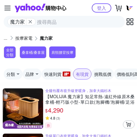
Yahoo購物中心
登入
魔力家
按摩家電
魔力家
全部
桑拿桶/桑拿屋
肩頸腰背按摩
分類
分類
品牌
快速到貨
有現貨
挑戰低價
價格低到
全腿包覆布套升級更暖身，加拿大鐵杉木
【MOLIJIA 魔力家】知足常熱-遠紅外線原木桑
拿桶-輕巧版小型-單口款(泡腳機/泡腳桶/足浴
機/蒸腳機/烘腳機/暖腳機)
4,290
$
4.8
(
3
)
券
升級單口布套更暖身，加拿大進口鐵杉木