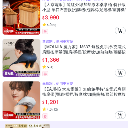
【大京電販】遠紅外線加熱原木桑拿桶-特仕版
小型-單口布套款(泡腳機/泡腳桶/足浴機/蒸腳機/
烘腳機/暖腳機)
3,990
$
4.9
(
9
)
券
無線制，使用更方便
【MOLIJIA 魔力家】M637 無線免手持/充電式
肩頸按摩帶(頸肩/揉捏/按摩枕/加熱熱敷/腰部按
摩/背部按摩/腳部按摩/腹部按摩)
1,366
$
5
(
4
)
券
無線制，使用更方便
【DAJING 大京電販】無線免手持/充電式肩頸
按摩帶(頸肩/揉捏/按摩枕/加熱熱敷/腰部按摩腹
部按摩)
1,201
$
4.6
(
12
)
券