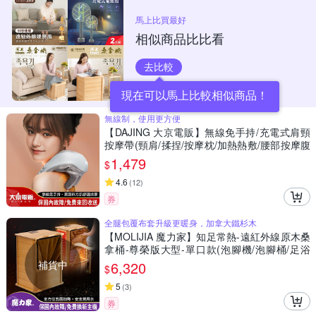
馬上比買最好
相似商品比比看
去比較
現在可以馬上比較相似商品！
無線制，使用更方便
【DAJING 大京電販】無線免手持/充電式肩頸
按摩帶(頸肩/揉捏/按摩枕/加熱熱敷/腰部按摩腹
部按摩)
1,479
$
4.6
(
12
)
券
全腿包覆布套升級更暖身，加拿大鐵杉木
【MOLIJIA 魔力家】知足常熱-遠紅外線原木桑
拿桶-尊榮版大型-單口款(泡腳機/泡腳桶/足浴
機/蒸腳機/烘腳機/暖腳機)
補貨中
6,320
$
5
(
3
)
券