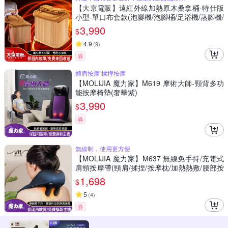
【大京電販】遠紅外線加熱原木桑拿桶-特仕版
小型-單口布套款(泡腳機/泡腳桶/足浴機/蒸腳機/
烘腳機/暖腳機)
3,990
$
4.9
(
9
)
券
頸肩按摩 揉捏按摩
【MOLIJIA 魔力家】M619 摩術大師-頸背多功
能按摩椅墊(奢華紫)
3,990
$
券
無線制，使用更方便
【MOLIJIA 魔力家】M637 無線免手持/充電式
肩頸按摩帶(頸肩/揉捏/按摩枕/加熱熱敷/腰部按
摩/背部按摩/腳部按摩/腹部按摩)
1,698
$
5
(
4
)
券