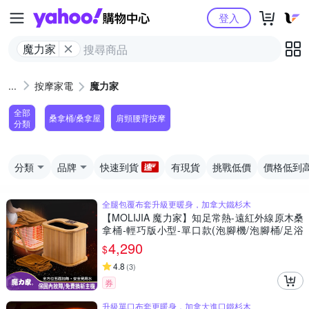
Yahoo購物中心
登入
魔力家
按摩家電
魔力家
全部
桑拿桶/桑拿屋
肩頸腰背按摩
分類
分類
品牌
快速到貨
有現貨
挑戰低價
價格低到
全腿包覆布套升級更暖身，加拿大鐵杉木
【MOLIJIA 魔力家】知足常熱-遠紅外線原木桑
拿桶-輕巧版小型-單口款(泡腳機/泡腳桶/足浴
機/蒸腳機/烘腳機/暖腳機)
4,290
$
4.8
(
3
)
券
升級單口布套更暖身，加拿大進口鐵杉木