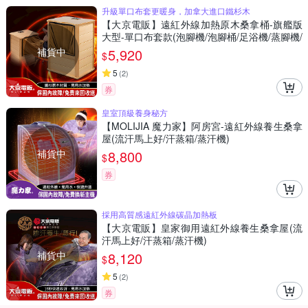
升級單口布套更暖身，加拿大進口鐵杉木
【大京電販】遠紅外線加熱原木桑拿桶-旗艦版
大型-單口布套款(泡腳機/泡腳桶/足浴機/蒸腳機/
烘腳機/暖腳機)
補貨中
5,920
$
5
(
2
)
券
皇室頂級養身秘方
【MOLIJIA 魔力家】阿房宮-遠紅外線養生桑拿
屋(流汗馬上好/汗蒸箱/蒸汗機)
補貨中
8,800
$
券
採用高質感遠紅外線碳晶加熱板
【大京電販】皇家御用遠紅外線養生桑拿屋(流
汗馬上好/汗蒸箱/蒸汗機)
補貨中
8,120
$
5
(
2
)
券