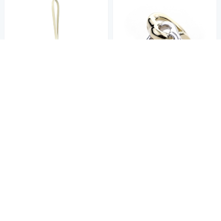
展示品Christian Dior滿版印花
二手品 Tiffany&Co. 蒂芙尼 雙
設計PVC手提多功能配件盒(深
愛心18K黃金+925純銀戒指
藍)
6,280
9,086
86折
$9,564
$
$
限時下殺
券
限時下殺
券
加入購物車
加入購物車