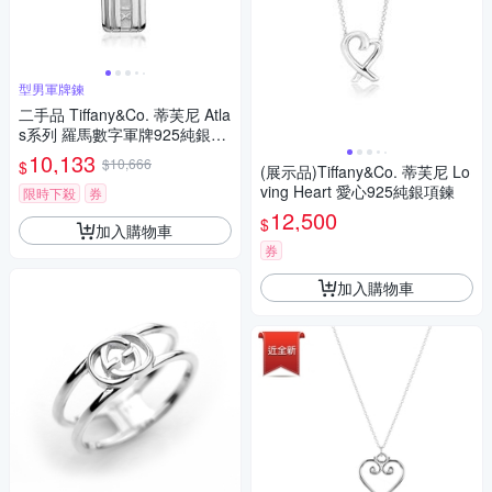
型男軍牌鍊
二手品 Tiffany&Co. 蒂芙尼 Atla
s系列 羅馬數字軍牌925純銀型
男項鍊
10,133
$10,666
$
(展示品)Tiffany&Co. 蒂芙尼 Lo
ving Heart 愛心925純銀項鍊
限時下殺
券
12,500
$
加入購物車
券
加入購物車