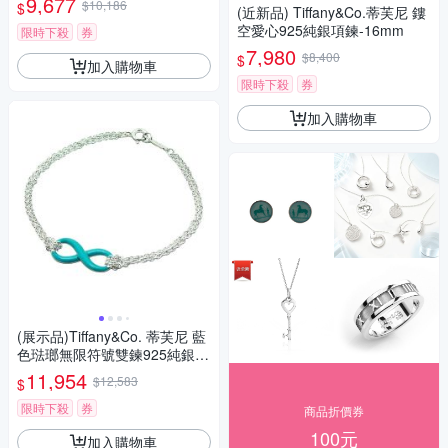
9,677
$10,186
$
(近新品) Tiffany&Co.蒂芙尼 鏤
空愛心925純銀項鍊-16mm
限時下殺
券
7,980
$8,400
$
加入購物車
限時下殺
券
加入購物車
(展示品)Tiffany&Co. 蒂芙尼 藍
色琺瑯無限符號雙鍊925純銀手
鍊
11,954
$12,583
$
限時下殺
券
商品折價券
100元
加入購物車