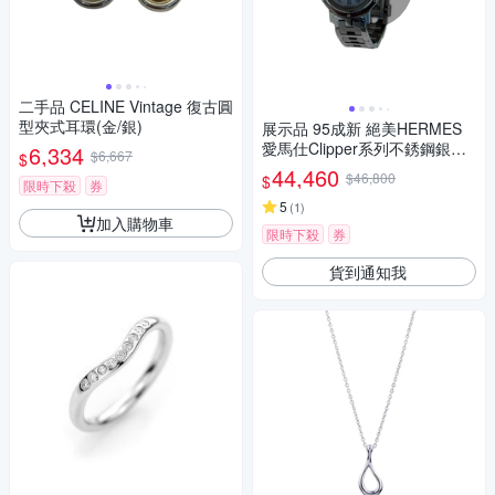
二手品 CELINE Vintage 復古圓
型夾式耳環(金/銀)
展示品 95成新 絕美HERMES
愛馬仕Clipper系列不銹鋼銀色
6,334
$6,667
$
女仕腕錶
44,460
$46,800
$
限時下殺
券
5
(
1
)
加入購物車
限時下殺
券
貨到通知我