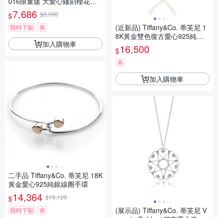
016限量版 大愛心鏤刻櫻花款9
25純銀項鍊
7,686
$8,090
$
(近新品) Tiffany&Co. 蒂芙尼 1
限時下殺
券
8K黃金雙色復古愛心925純銀
加入購物車
長版項鍊
16,500
$
券
加入購物車
二手品 Tiffany&Co. 蒂芙尼 18K
黃金愛心925純銀線圈手環
14,364
$15,120
$
(展示品) Tiffany&Co. 蒂芙尼 V
限時下殺
券