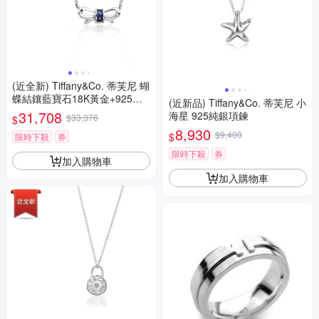
(近全新) Tiffany&Co. 蒂芙尼 蝴
蝶結鑲藍寶石18K黃金+925純
(近新品) Tiffany&Co. 蒂芙尼 小
銀項鍊
31,708
海星 925純銀項鍊
$33,376
$
8,930
$9,400
$
限時下殺
券
限時下殺
券
加入購物車
加入購物車