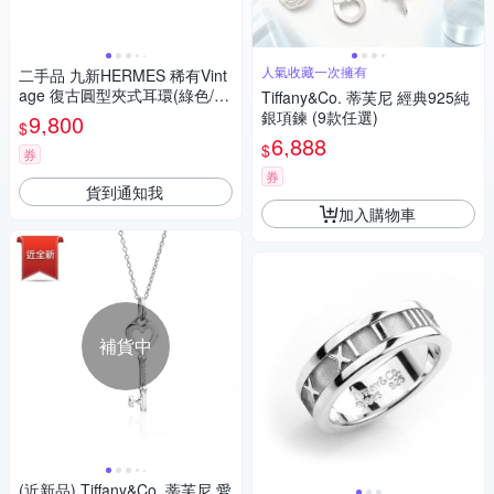
人氣收藏一次擁有
二手品 九新HERMES 稀有Vint
age 復古圓型夾式耳環(綠色/銀
Tiffany&Co. 蒂芙尼 經典925純
色)
銀項鍊 (9款任選)
9,800
$
6,888
$
券
券
貨到通知我
加入購物車
補貨中
(近新品) Tiffany&Co. 蒂芙尼 愛