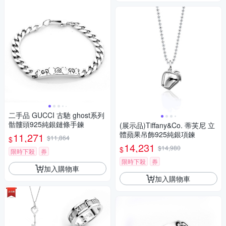
二手品 GUCCI 古馳 ghost系列
骷髏頭925純銀鏈條手鍊
(展示品)Tiffany&Co. 蒂芙尼 立
體蘋果吊飾925純銀項鍊
11,271
$11,864
$
14,231
$14,980
$
限時下殺
券
限時下殺
券
加入購物車
加入購物車