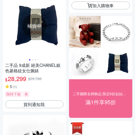
加入購物車
補貨中
二手品 9成新 絕美CHANEL銀
色菱格紋女仕腕錶
28,299
$29,788
$
5
(
1
)
二手國際名牌飾品 限定6折起結帳再95折
限時下殺
券
滿1件享95折
貨到通知我