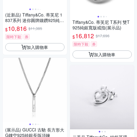
(近新品) Tiffany&Co. 蒂芙尼 1
837系列 迷你圓牌鑲鑽925純銀
Tiffany&Co. 蒂芙尼 T系列 雙T
項鍊
10,816
925純銀寬版戒指(展示品)
$11,385
$
16,812
$17,696
$
限時下殺
券
限時下殺
券
加入購物車
加入購物車
(展示品) GUCCI 古馳 長方形大
G鏤空925純銀長版項鍊