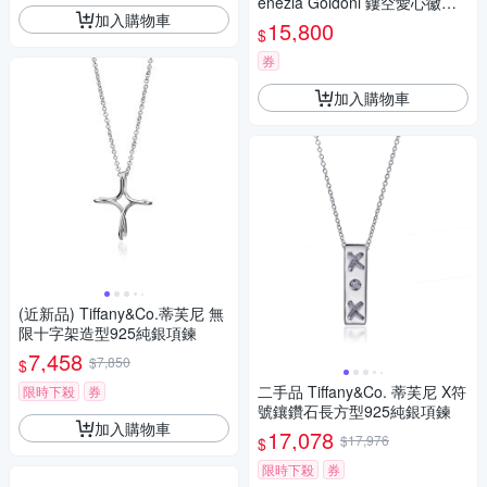
enezia Goldoni 鏤空愛心徽章
加入購物車
吊飾925純銀項鍊
15,800
$
券
加入購物車
(近新品) Tiffany&Co.蒂芙尼 無
限十字架造型925純銀項鍊
7,458
$7,850
$
二手品 Tiffany&Co. 蒂芙尼 X符
限時下殺
券
號鑲鑽石長方型925純銀項鍊
加入購物車
17,078
$17,976
$
限時下殺
券