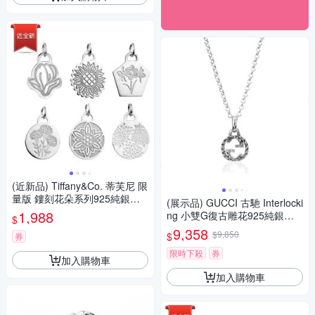
(近新品) Tiffany&Co. 蒂芙尼 限
量版 鏤刻花朵系列925純銀墜
(展示品) GUCCI 古馳 Interlocki
飾
1,988
ng 小雙G復古雕花925純銀長
$
版項鍊
9,358
$9,850
$
券
限時下殺
券
加入購物車
加入購物車