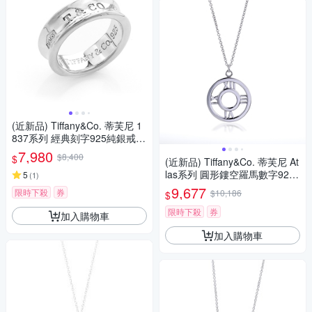
(近新品) Tiffany&Co. 蒂芙尼 1
837系列 經典刻字925純銀戒指
(寬版)
7,980
$8,400
$
(近新品) Tiffany&Co. 蒂芙尼 At
las系列 圓形鏤空羅馬數字925
5
(
1
)
純銀項鍊
9,677
限時下殺
券
$10,186
$
限時下殺
券
加入購物車
加入購物車