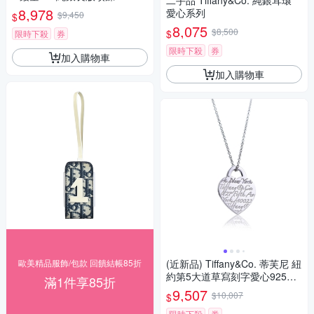
二手品 Tiffany&Co. 純銀耳環
8,978
愛心系列
$9,450
$
8,075
$8,500
$
限時下殺
券
限時下殺
券
加入購物車
加入購物車
歐美精品服飾/包款 回饋結帳85折
(近新品) Tiffany&Co. 蒂芙尼 紐
約第5大道草寫刻字愛心925純
滿1件享85折
銀項鍊
9,507
$10,007
$
限時下殺
券