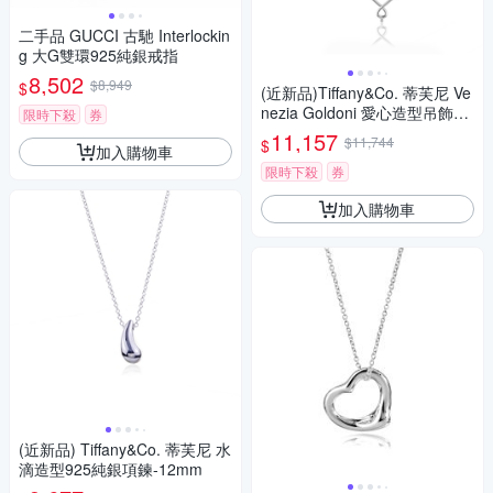
二手品 GUCCI 古馳 Interlockin
g 大G雙環925純銀戒指
8,502
$8,949
$
(近新品)Tiffany&Co. 蒂芙尼 Ve
nezia Goldoni 愛心造型吊飾92
限時下殺
券
5純銀項鍊
11,157
$11,744
$
加入購物車
限時下殺
券
加入購物車
(近新品) Tiffany&Co. 蒂芙尼 水
滴造型925純銀項鍊-12mm