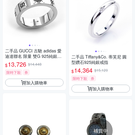
二手品 GUCCI 古馳 adidas 愛
迪達聯名 限量 雙G 925純銀戒
二手品 Tiffany&Co. 蒂芙尼 圓
指
型鑽石925純銀戒指
13,726
$14,448
$
14,364
$15,120
$
限時下殺
券
限時下殺
券
加入購物車
加入購物車
補貨中