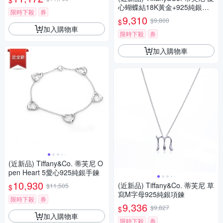
$
心蝴蝶結18K黃金+925純銀戒
限時下殺
券
指
9,310
$9,800
$
加入購物車
限時下殺
券
加入購物車
(近新品) Tiffany&Co. 蒂芙尼 O
pen Heart 5愛心925純銀手鍊
10,930
(近新品) Tiffany&Co. 蒂芙尼 草
$11,505
$
寫M字母925純銀項鍊
限時下殺
券
9,336
$9,827
$
加入購物車
限時下殺
券