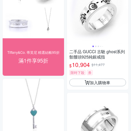
二手品 GUCCI 古馳 ghost系列
Tiffany&Co. 蒂芙尼 精選結帳95折
骷髏頭925純銀戒指
滿1件享95折
10,904
$11,477
$
限時下殺
券
加入購物車