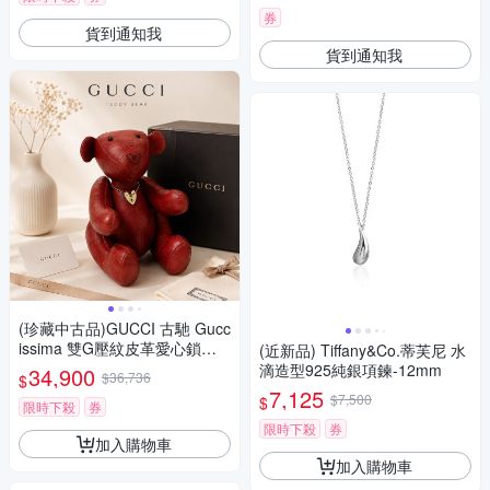
券
貨到通知我
貨到通知我
(珍藏中古品)GUCCI 古馳 Gucc
issima 雙G壓紋皮革愛心鎖紅
(近新品) Tiffany&Co.蒂芙尼 水
色泰迪熊
滴造型925純銀項鍊-12mm
34,900
$36,736
$
7,125
$7,500
$
限時下殺
券
限時下殺
券
加入購物車
加入購物車