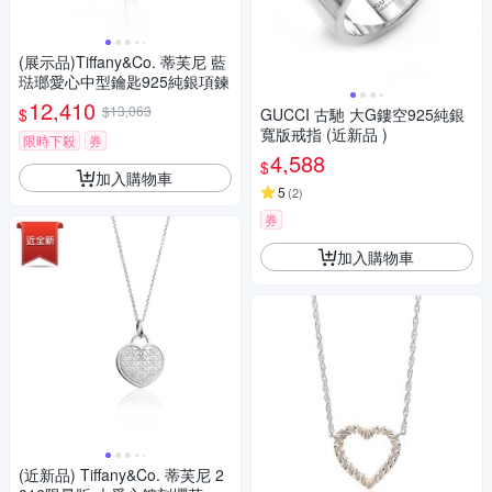
(展示品)Tiffany&Co. 蒂芙尼 藍
琺瑯愛心中型鑰匙925純銀項鍊
12,410
$13,063
$
GUCCI 古馳 大G鏤空925純銀
寬版戒指 (近新品 )
限時下殺
券
4,588
$
加入購物車
5
(
2
)
券
加入購物車
(近新品) Tiffany&Co. 蒂芙尼 2