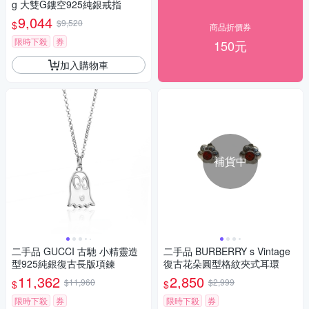
g 大雙G鏤空925純銀戒指
9,044
$9,520
$
商品折價券
限時下殺
券
150元
加入購物車
補貨中
二手品 GUCCI 古馳 小精靈造
二手品 BURBERRY s Vintage
型925純銀復古長版項鍊
復古花朵圓型格紋夾式耳環
11,362
2,850
$11,960
$2,999
$
$
限時下殺
券
限時下殺
券