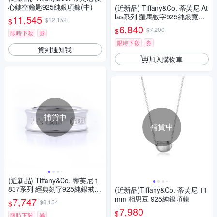
心鏤空鑰匙925純銀項鍊(中)
(近新品) Tiffany&Co. 蒂芙尼 At
las系列 羅馬數字925純銀寬版
11,545
$12,152
$
戒指
6,840
$7,200
$
限時下殺
券
限時下殺
券
貨到通知我
加入購物車
補貨中
補貨中
(近新品) Tiffany&Co. 蒂芙尼 1
837系列 經典刻字925純銀戒指
(近新品)Tiffany&Co. 蒂芙尼 11
(寬版)
mm 相思豆 925純銀項鍊
7,747
$8,154
$
7,980
$
限時下殺
券