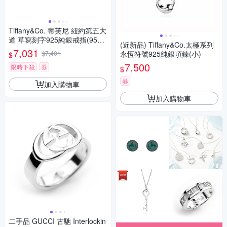
Tiffany&Co. 蒂芙尼 紐約第五大
道 草寫刻字925純銀戒指(95成
(近新品) Tiffany&Co.太極系列
新)
7,031
$7,401
永恆符號925純銀項鍊(小)
$
7,500
限時下殺
券
$
券
加入購物車
加入購物車
二手品 GUCCI 古馳 Interlockin