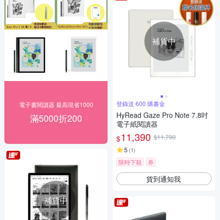
補貨中
登錄送 600 購書金
電子書閱讀器 最高現省1000
HyRead Gaze Pro Note 7.8吋
滿5000折200
電子紙閱讀器
11,390
$11,790
$
5
(
1
)
限時下殺
券
貨到通知我
補貨中