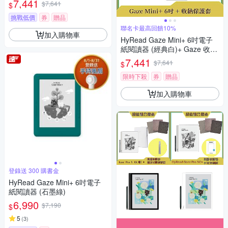
7,441
$7,641
$
挑戰低價
券
贈品
聯名卡最高回饋10%
加入購物車
HyRead Gaze Mini+ 6吋電子
紙閱讀器 (經典白)+ Gaze 收納
保護套 (組合)
7,441
$7,641
$
限時下殺
券
贈品
加入購物車
登錄送 300 購書金
HyRead Gaze Mini+ 6吋電子
紙閱讀器 (石墨綠)
6,990
$7,190
$
5
(
3
)