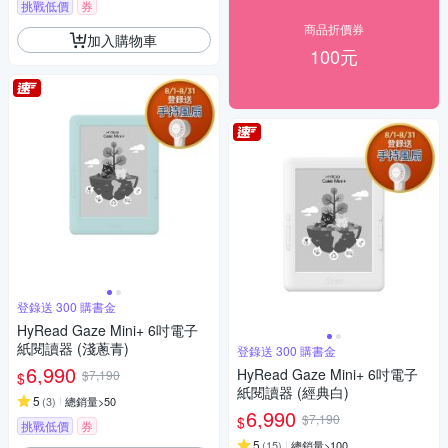
挑戰低價
券
商品折價券
加入購物車
100元
登錄送 300 購書金
HyRead Gaze Mini+ 6吋電子
紙閱讀器 (淺蔥青)
登錄送 300 購書金
6,990
HyRead Gaze Mini+ 6吋電子
$7,190
$
紙閱讀器 (經典白)
5
(
3
)
總銷量>50
6,990
$7,190
$
挑戰低價
券
5
(
15
)
總銷量>100