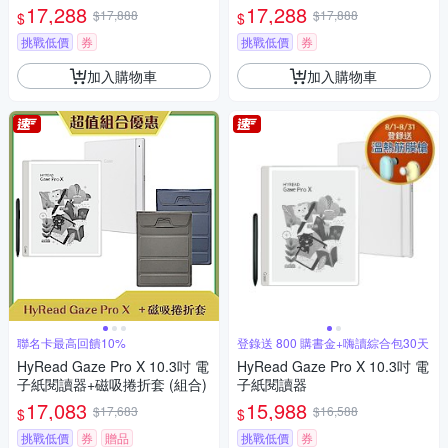
黑
白
17,288
17,288
$17,888
$17,888
$
$
挑戰低價
券
挑戰低價
券
加入購物車
加入購物車
聯名卡最高回饋10%
登錄送 800 購書金+嗨讀綜合包30天
HyRead Gaze Pro X 10.3吋 電
HyRead Gaze Pro X 10.3吋 電
子紙閱讀器+磁吸捲折套 (組合)
子紙閱讀器
17,083
15,988
$17,683
$16,588
$
$
挑戰低價
券
贈品
挑戰低價
券