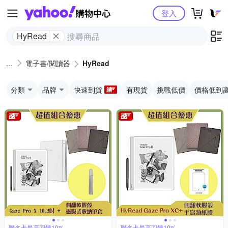
Yahoo購物中心
登入
HyRead
電子書/閱讀器
HyRead
分類
品牌
快速到貨
有現貨
挑戰低價
價格低到
聯名卡最高回饋10%
聯名卡最高回饋10%