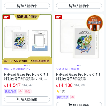
加入購物車
加入購物車
聯名卡最高回饋10%
登錄送 600 購書金
HyRead Gaze Pro Note C 7.8
HyRead Gaze Pro Note C 7.8
吋彩色電子紙閱讀器+7.8吋手
吋彩色電子紙閱讀器
寫類紙膜 (組合)
14,547
14,188
$14,947
$14,588
$
$
5
挑戰低價
券
贈品
(
2
)
挑戰低價
券
加入購物車
加入購物車