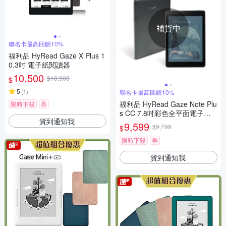
補貨中
聯名卡最高回饋10%
福利品 HyRead Gaze X Plus 1
0.3吋 電子紙閱讀器
10,500
$10,900
$
5
(
1
)
聯名卡最高回饋10%
福利品 HyRead Gaze Note Plu
限時下殺
券
s CC 7.8吋彩色全平面電子紙
貨到通知我
閱讀器
9,599
$9,799
$
限時下殺
券
貨到通知我