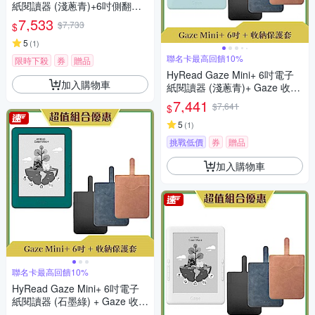
紙閱讀器 (淺蔥青)+6吋側翻保
護殼
7,533
$7,733
$
5
(
1
)
聯名卡最高回饋10%
限時下殺
券
贈品
HyRead Gaze Mini+ 6吋電子
加入購物車
紙閱讀器 (淺蔥青)+ Gaze 收納
保護套 (組合)
7,441
$7,641
$
5
(
1
)
挑戰低價
券
贈品
加入購物車
聯名卡最高回饋10%
HyRead Gaze Mini+ 6吋電子
紙閱讀器 (石墨綠) + Gaze 收納
保護套 (組合)