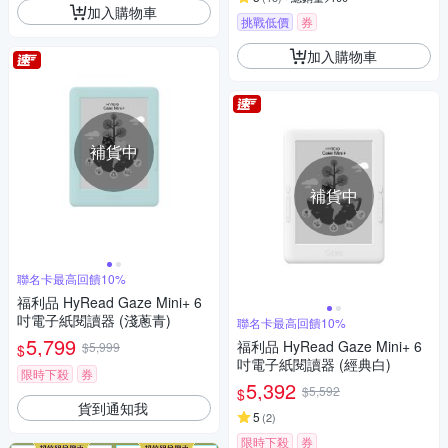
加入購物車
挑戰低價
券
加入購物車
補貨中
補貨中
聯名卡最高回饋10%
福利品 HyRead Gaze Mini+ 6
吋電子紙閱讀器 (淺蔥青)
聯名卡最高回饋10%
5,799
福利品 HyRead Gaze Mini+ 6
$5,999
$
吋電子紙閱讀器 (經典白)
限時下殺
券
5,392
$5,592
$
貨到通知我
5
(
2
)
限時下殺
券