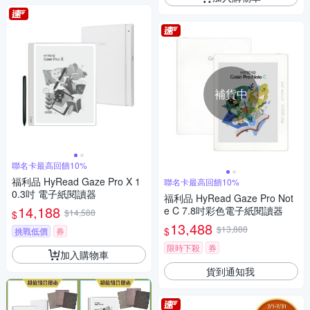
補貨中
聯名卡最高回饋10%
福利品 HyRead Gaze Pro X 1
聯名卡最高回饋10%
0.3吋 電子紙閱讀器
福利品 HyRead Gaze Pro Not
14,188
e C 7.8吋彩色電子紙閱讀器
$14,588
$
13,488
$13,888
$
挑戰低價
券
限時下殺
券
加入購物車
貨到通知我