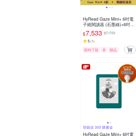
HyRead Gaze Mini+ 6吋電
子紙閱讀器 (石墨綠)+6吋側
翻保護殼
7,533
$7,733
$
5
(
1
)
限時下殺
券
贈品
登錄送 300 購書金
HyRead Gaze Mini+ 6吋電