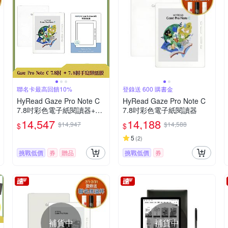
聯名卡最高回饋10%
登錄送 600 購書金
HyRead Gaze Pro Note C
HyRead Gaze Pro Note C
7.8吋彩色電子紙閱讀器+7.8
7.8吋彩色電子紙閱讀器
吋手寫類紙膜 (組合)
14,547
14,188
$14,947
$14,588
$
$
5
(
2
)
挑戰低價
券
贈品
挑戰低價
券
補貨中
補貨中