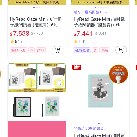
聯名卡最高回饋10%
HyRead Gaze Mini+ 6吋電
HyRead Gaze Mini+ 6吋電
子紙閱讀器 (淺蔥青)+6吋側
子紙閱讀器 (淺蔥青)+ Gaze
翻保護殼
收納保護套 (組合)
7,533
7,441
$7,733
$7,641
$
$
5
5
(
1
)
(
1
)
限時下殺
券
贈品
挑戰低價
券
贈品
登錄送 300 購書金
HyRead Gaze Mini+ 6吋電