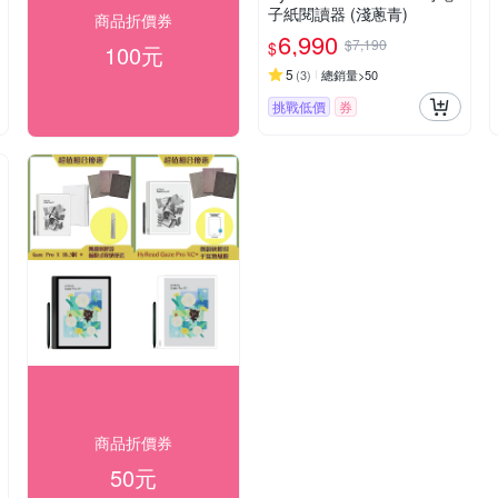
子紙閱讀器 (淺蔥青)
商品折價券
6,990
$7,190
$
100元
5
(
3
)
總銷量>50
挑戰低價
券
商品折價券
50元