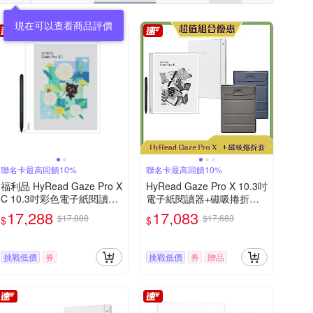
現在可以查看商品評價
聯名卡最高回饋10%
聯名卡最高回饋10%
福利品 HyRead Gaze Pro X
HyRead Gaze Pro X 10.3吋
C 10.3吋彩色電子紙閱讀器-
電子紙閱讀器+磁吸捲折套
純淨白
(組合)
17,288
17,083
$17,888
$17,683
$
$
挑戰低價
券
挑戰低價
券
贈品