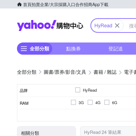
首頁
拍賣
企業/大宗採購入口
合作招商
App下載
Yahoo購物中心
HyRead
全部分類
點換券
登記送
圖書/票券/影音/文具
書籍 / 雜誌
電子
HyRead
品牌
3G
4G
6G
RAM
品牌名稱
6.0吋
其他雜貨
7.8吋
10.3吋
32GB
1072 x 1448
2200mAh
64GB
3200mAh
1404 x 1872 (
128GB
顯示螢幕尺寸
記憶體容量
螢幕解析度
電池
商品類型
顏色
HyRead 24 筆結果
相關分類