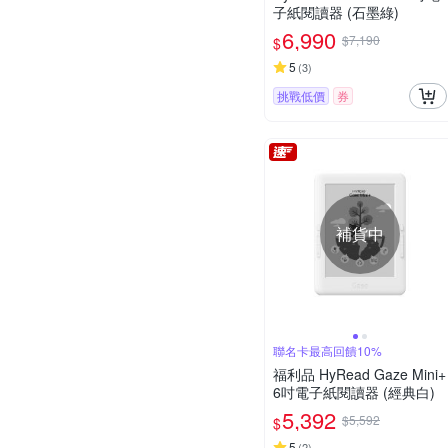
子紙閱讀器 (石墨綠)
6,990
$7,190
$
5
(
3
)
挑戰低價
券
補貨中
聯名卡最高回饋10%
福利品 HyRead Gaze Mini+
6吋電子紙閱讀器 (經典白)
5,392
$5,592
$
5
(
2
)