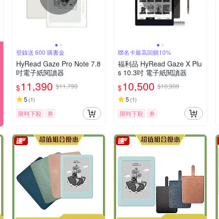
登錄送 600 購書金
聯名卡最高回饋10%
HyRead Gaze Pro Note 7.8
福利品 HyRead Gaze X Plu
吋電子紙閱讀器
s 10.3吋 電子紙閱讀器
11,390
10,500
$11,790
$10,900
$
$
5
5
(
1
)
(
1
)
限時下殺
券
限時下殺
券