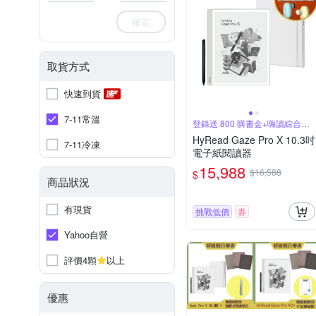
確定
取貨方式
快速到貨
7-11常溫
登錄送 800 購書金+嗨讀綜合包
30天
HyRead Gaze Pro X 10.3吋
7-11冷凍
電子紙閱讀器
15,988
$16,588
$
商品狀況
有現貨
挑戰低價
券
Yahoo自營
評價4顆
以上
優惠