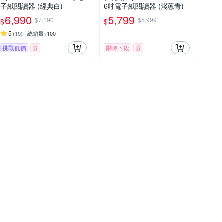
子紙閱讀器 (經典白)
6吋電子紙閱讀器 (淺蔥青)
6,990
5,799
$7,190
$5,999
$
$
5
(
15
)
總銷量>100
挑戰低價
券
限時下殺
券