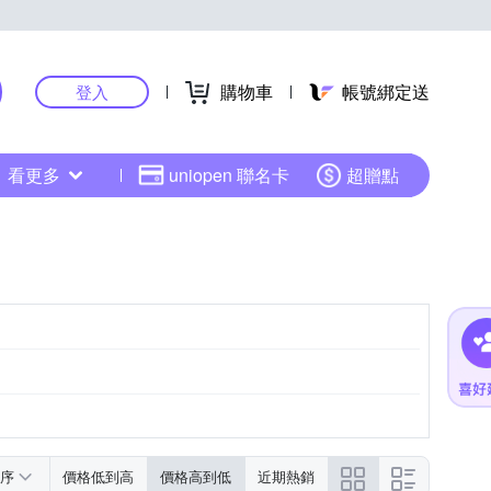
購物車
帳號綁定送
登入
看更多
uniopen 聯名卡
超贈點
04(300ppi)
序
價格低到高
價格高到低
近期熱銷