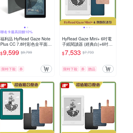
聯名卡最高回饋10%
福利品 HyRead Gaze Note
HyRead Gaze Mini+ 6吋電
Plus CC 7.8吋彩色全平面電
子紙閱讀器 (經典白)+6吋側
子紙閱讀器
翻保護殼
9,599
7,533
$9,799
$7,733
$
$
限時下殺
券
限時下殺
券
贈品