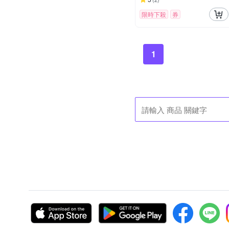
限時下殺
券
1