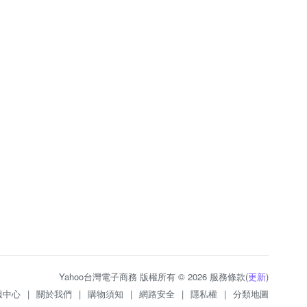
Yahoo台灣電子商務 版權所有 © 2026 服務條款(
更新
)
服中心
|
關於我們
|
購物須知
|
網路安全
|
隱私權
|
分類地圖