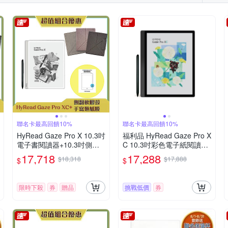
聯名卡最高回饋10%
聯名卡最高回饋10%
HyRead Gaze Pro X 10.3吋
福利品 HyRead Gaze Pro X
電子書閱讀器+10.3吋側翻
C 10.3吋彩色電子紙閱讀器-
軟膠殼+手寫類紙膜 (組合)
沉穩黑
17,718
17,288
$18,318
$17,888
$
$
限時下殺
券
贈品
挑戰低價
券