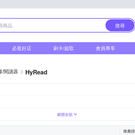
搜尋
必逛好店
刷卡/超取
會員專享
HyRead
書/閱讀器
300ppi)
4800mAh
2480 x 1860 (300ppi)
4600mAh
4300mAh
1240 x 930 (150dpi)
1872 x 14
展開全部
推薦排