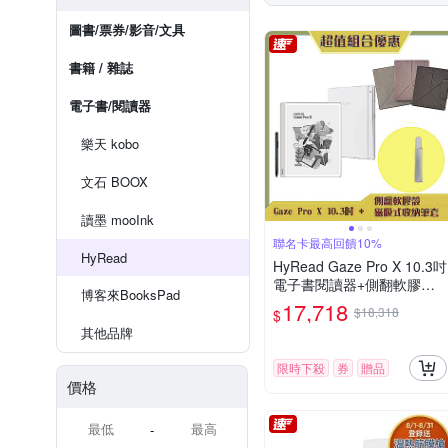
圖書/票券/影音/文具
書籍 / 雜誌
電子書/閱讀器
樂天 kobo
文石 BOOX
讀墨 mooInk
聯名卡最高回饋10%
HyRead
HyRead Gaze Pro X 10.3吋
電子書閱讀器+側翻軟膠殼
博客來BooksPad
(3色任選)+磁吸筆套 (組合)
17,718
$18,318
$
其他品牌
限時下殺
券
贈品
價格
-